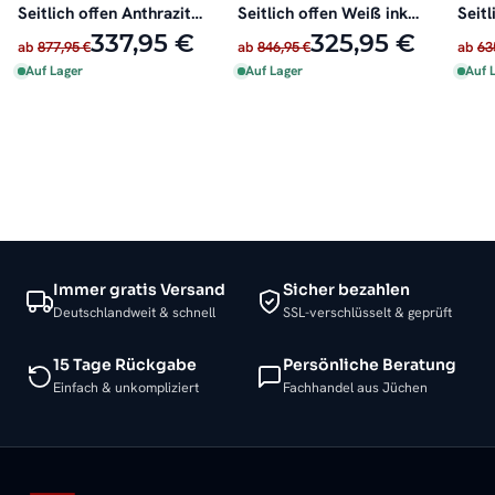
Seitlich offen Anthrazit
Seitlich offen Weiß inkl.
Seitl
inkl. Heizstab
Heizstab
oder 
337,95 €
325,95 €
ab
877,95 €
ab
846,95 €
ab
63
Auf Lager
Auf Lager
Auf 
Immer gratis Versand
Sicher bezahlen
Deutschlandweit & schnell
SSL-verschlüsselt & geprüft
15 Tage Rückgabe
Persönliche Beratung
Einfach & unkompliziert
Fachhandel aus Jüchen