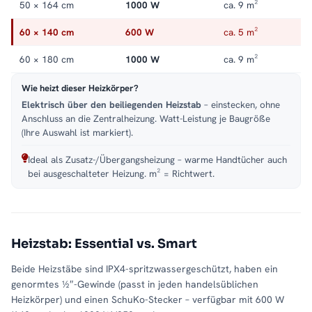
50 × 164 cm
1000 W
ca. 9 m²
60 × 140 cm
600 W
ca. 5 m²
60 × 180 cm
1000 W
ca. 9 m²
Wie heizt dieser Heizkörper?
Elektrisch über den beiliegenden Heizstab
– einstecken, ohne
Anschluss an die Zentralheizung. Watt-Leistung je Baugröße
(Ihre Auswahl ist markiert).
Ideal als Zusatz-/Übergangsheizung – warme Handtücher auch
bei ausgeschalteter Heizung. m² = Richtwert.
Heizstab: Essential vs. Smart
Beide Heizstäbe sind IPX4-spritzwassergeschützt, haben ein
genormtes ½″-Gewinde (passt in jeden handelsüblichen
Heizkörper) und einen SchuKo-Stecker – verfügbar mit 600 W