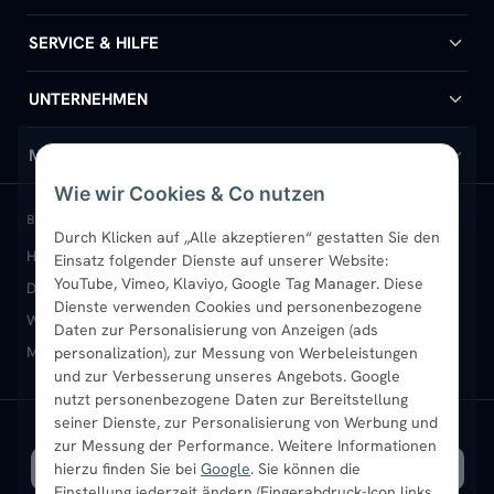
Badheizkörper
SERVICE & HILFE
Handtuchheizkörper
Hilfe & Kontakt
UNTERNEHMEN
Design-Heizkörper
Versand & Lieferung
Wir über uns
MEIN KONTO
Wie wir Cookies & Co nutzen
Paneelheizkörper
Rückgabe & Widerruf
Standort & Abholung Jüchen
Anmelden / Mein Konto
BELIEBTE KATEGORIEN
Durch Klicken auf „Alle akzeptieren“ gestatten Sie den
Heizkörper kaufen
Badheizkörper
Handtuchheizkörper
Einsatz folgender Dienste auf unserer Website:
Vertikal-Heizkörper
Garantie & Gewährleistung
B2B-Kunden
Merkliste
YouTube, Vimeo, Klaviyo, Google Tag Manager. Diese
Design-Heizkörper
Paneelheizkörper
Vertikal-Heizkörper
Dienste verwenden Cookies und personenbezogene
Heizkörper-Zubehör
Montageservice vor Ort
Karriere
Newsletter
Wandheizkörper
Wohnraum-Heizkörper
Badheizkörper Schwarz
Daten zur Personalisierung von Anzeigen (ads
Mischbetrieb-Heizkörper
Heizkörper-Zubehör
Aktuelle Angebote
personalization), zur Messung von Werbeleistungen
Sendung verfolgen
Ratgeber
Aktuelle Angebote
und zur Verbesserung unseres Angebots. Google
nutzt personenbezogene Daten zur Bereitstellung
seiner Dienste, zur Personalisierung von Werbung und
Bestpreisgarantie
SICHERE ZAHLUNG
VERSAND MIT
zur Messung der Performance. Weitere Informationen
hierzu finden Sie bei
Google
. Sie können die
Einstellung jederzeit ändern (Fingerabdruck-Icon links