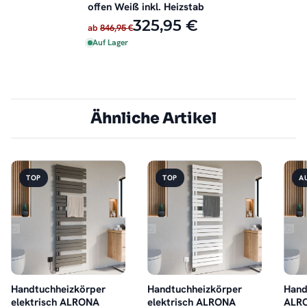
offen Weiß inkl. Heizstab
325,95 €
ab
846,95 €
Auf Lager
Ähnliche Artikel
TOP
TOP
A
Handtuchheizkörper
Handtuchheizkörper
Hand
elektrisch ALRONA
elektrisch ALRONA
ALRO