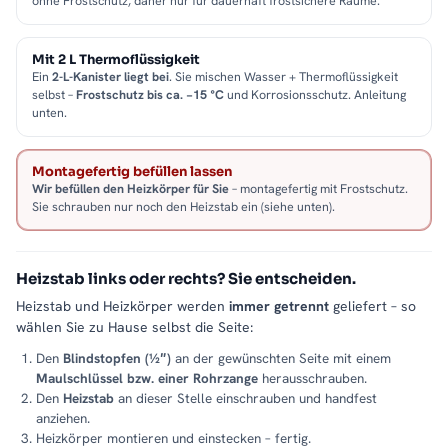
ohne Frostschutz, daher nur für dauerhaft frostsichere Räume.
Mit 2 L Thermoflüssigkeit
Ein
2-L-Kanister liegt bei
. Sie mischen Wasser + Thermoflüssigkeit
selbst –
Frostschutz bis ca. −15 °C
und Korrosionsschutz. Anleitung
unten.
Montagefertig befüllen lassen
Wir befüllen den Heizkörper für Sie
– montagefertig mit Frostschutz.
Sie schrauben nur noch den Heizstab ein (siehe unten).
Heizstab links oder rechts? Sie entscheiden.
Heizstab und Heizkörper werden
immer getrennt
geliefert – so
wählen Sie zu Hause selbst die Seite:
Den
Blindstopfen (½″)
an der gewünschten Seite mit einem
Maulschlüssel bzw. einer Rohrzange
herausschrauben.
Den
Heizstab
an dieser Stelle einschrauben und handfest
anziehen.
Heizkörper montieren und einstecken – fertig.