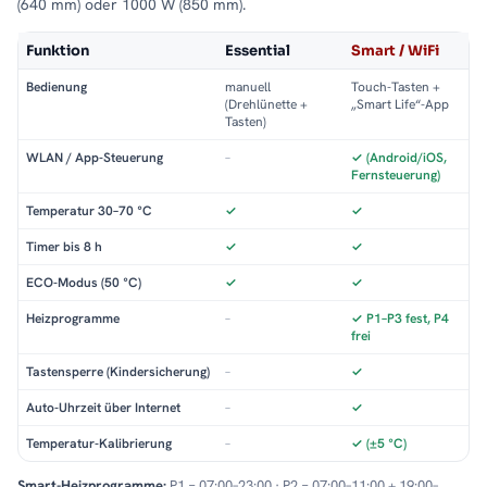
(640 mm) oder 1000 W (850 mm).
Funktion
Essential
Smart / WiFi
Bedienung
manuell
Touch-Tasten +
(Drehlünette +
„Smart Life“-App
Tasten)
WLAN / App-Steuerung
–
✓ (Android/iOS,
Fernsteuerung)
Temperatur 30–70 °C
✓
✓
Timer bis 8 h
✓
✓
ECO-Modus (50 °C)
✓
✓
Heizprogramme
–
✓ P1–P3 fest, P4
frei
Tastensperre (Kindersicherung)
–
✓
Auto-Uhrzeit über Internet
–
✓
Temperatur-Kalibrierung
–
✓ (±5 °C)
Smart-Heizprogramme:
P1 = 07:00–23:00 · P2 = 07:00–11:00 + 19:00–