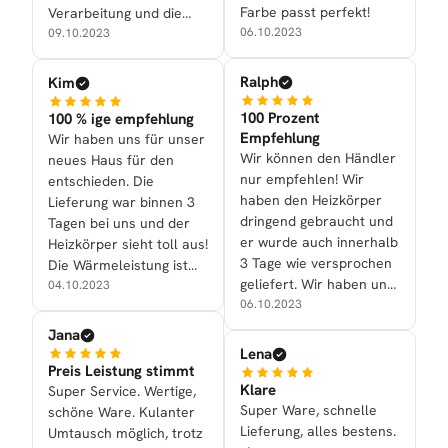
Farbe passt perfekt!
Verarbeitung und die
06.10.2023
Optik überzeugen
09.10.2023
vollauf.
Ralph
Kim
100 Prozent
100 % ige empfehlung
Empfehlung
Wir haben uns für unser
Wir können den Händler
neues Haus für den
nur empfehlen! Wir
entschieden. Die
haben den Heizkörper
Lieferung war binnen 3
dringend gebraucht und
Tagen bei uns und der
er wurde auch innerhalb
Heizkörper sieht toll aus!
3 Tage wie versprochen
Die Wärmeleistung ist
geliefert. Wir haben uns
ebenfalls gut.
04.10.2023
für den Alrona in
06.10.2023
Anthrazit entschieden.
Jana
Super schönes Design
Lena
und heizt auch gut!
Preis Leistung stimmt
Klare
Super Service. Wertige,
Super Ware, schnelle
schöne Ware. Kulanter
Lieferung, alles bestens.
Umtausch möglich, trotz