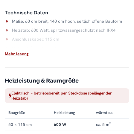
Technische Daten
Maße: 60 cm breit, 140 cm hoch, seitlich offene Bauform
Heizstab: 600 Watt, spritzwassergeschützt nach IPX4
Anschlusskabel: 115 cm
Material: Stahl, Farbe Schwarz
Mehr lesen
Wasserkapazität: 7,5 Liter
Wärme auf Abruf
Einschalten, aufheizen, Handtuch auflegen: Der elektrische
Heizleistung & Raumgröße
Betrieb macht die Badwärme unabhängig vom Heizsystem. Die
Elektrisch – betriebsbereit per Steckdose (beiliegender
offene Seite hält dabei jeden Handgriff kurz, und der
Heizstab)
Stahlkorpus in Schwarz bleibt ein ruhiger Blickfang. Alle
Größen und Ausführungen finden Sie in der Kategorie
Baugröße
Heizleistung
wärmt ca.
Handtuchheizkörper elektrisch
.
50 × 115 cm
600 W
ca. 5 m²