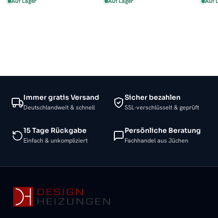
Auf Lager
Auf Lager
Auf 
Immer gratis Versand
Sicher bezahlen
Deutschlandweit & schnell
SSL-verschlüsselt & geprüft
15 Tage Rückgabe
Persönliche Beratung
Einfach & unkompliziert
Fachhandel aus Jüchen