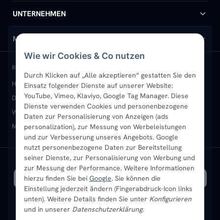
Handtuchheizkörper
Hilfe & Kontakt
UNTERNEHMEN
Design-Heizkörper
Versand & Lieferung
Wir über uns
MEIN KONTO
Wie wir Cookies & Co nutzen
Paneelheizkörper
Rückgabe & Widerruf
Standort & Abholung Jüchen
Anmelden / Mein Konto
BELIEBTE KATEGORIEN
Durch Klicken auf „Alle akzeptieren“ gestatten Sie den
Heizkörper kaufen
Badheizkörper
Handtuchheizkörper
Einsatz folgender Dienste auf unserer Website:
Vertikal-Heizkörper
Garantie & Gewährleistung
B2B-Kunden
Merkliste
YouTube, Vimeo, Klaviyo, Google Tag Manager. Diese
Design-Heizkörper
Paneelheizkörper
Vertikal-Heizkörper
Dienste verwenden Cookies und personenbezogene
Heizkörper-Zubehör
Montageservice vor Ort
Karriere
Newsletter
Wandheizkörper
Wohnraum-Heizkörper
Badheizkörper Schwarz
Daten zur Personalisierung von Anzeigen (ads
Mischbetrieb-Heizkörper
Heizkörper-Zubehör
Aktuelle Angebote
personalization), zur Messung von Werbeleistungen
Sendung verfolgen
Ratgeber
Aktuelle Angebote
und zur Verbesserung unseres Angebots. Google
nutzt personenbezogene Daten zur Bereitstellung
seiner Dienste, zur Personalisierung von Werbung und
Bestpreisgarantie
SICHERE ZAHLUNG
VERSAND MIT
zur Messung der Performance. Weitere Informationen
hierzu finden Sie bei
Google
. Sie können die
Einstellung jederzeit ändern (Fingerabdruck-Icon links
unten). Weitere Details finden Sie unter
Konfigurieren
und in unserer
Datenschutzerklärung
.