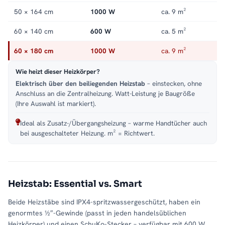
50 × 164 cm
1000 W
ca. 9 m²
60 × 140 cm
600 W
ca. 5 m²
60 × 180 cm
1000 W
ca. 9 m²
Wie heizt dieser Heizkörper?
Elektrisch über den beiliegenden Heizstab
– einstecken, ohne
Anschluss an die Zentralheizung. Watt-Leistung je Baugröße
(Ihre Auswahl ist markiert).
Ideal als Zusatz-/Übergangsheizung – warme Handtücher auch
bei ausgeschalteter Heizung. m² = Richtwert.
Heizstab: Essential vs. Smart
Beide Heizstäbe sind IPX4-spritzwassergeschützt, haben ein
genormtes ½″-Gewinde (passt in jeden handelsüblichen
Heizkörper) und einen SchuKo-Stecker – verfügbar mit 600 W