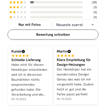
(28)
(0)
(0)
(0)
Nur mit Fotos
Sortierung
Bewertung schreiben
Kunde
Martin
Schnelle Lieferung
Klare Empfehlung für
Design-Heizungen
Habe mich für diesen
Der Heizkörper hat ein
Heizkörper entschieden
wundervolles Design!
weil ich in dieversen
Genau das was ich mir
Baumärkten nichts
vorgestellt habe. Zudem
ansprechendes
heizt er gut und die
gefunden habe. Die
Farbe passt perfekt!
Verarbeitung und die
06.10.2023
Optik überzeugen
09.10.2023
vollauf.