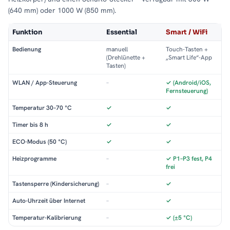
(640 mm) oder 1000 W (850 mm).
Funktion
Essential
Smart / WiFi
Bedienung
manuell
Touch-Tasten +
(Drehlünette +
„Smart Life“-App
Tasten)
WLAN / App-Steuerung
–
✓ (Android/iOS,
Fernsteuerung)
Temperatur 30–70 °C
✓
✓
Timer bis 8 h
✓
✓
ECO-Modus (50 °C)
✓
✓
Heizprogramme
–
✓ P1–P3 fest, P4
frei
Tastensperre (Kindersicherung)
–
✓
Auto-Uhrzeit über Internet
–
✓
Temperatur-Kalibrierung
–
✓ (±5 °C)