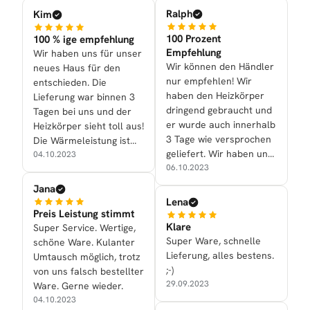
Ralph
Kim
100 Prozent
100 % ige empfehlung
Empfehlung
Wir haben uns für unser
Wir können den Händler
neues Haus für den
nur empfehlen! Wir
entschieden. Die
haben den Heizkörper
Lieferung war binnen 3
dringend gebraucht und
Tagen bei uns und der
er wurde auch innerhalb
Heizkörper sieht toll aus!
3 Tage wie versprochen
Die Wärmeleistung ist
geliefert. Wir haben uns
ebenfalls gut.
04.10.2023
für den Alrona in
06.10.2023
Anthrazit entschieden.
Jana
Super schönes Design
Lena
und heizt auch gut!
Preis Leistung stimmt
Klare
Super Service. Wertige,
Super Ware, schnelle
schöne Ware. Kulanter
Lieferung, alles bestens.
Umtausch möglich, trotz
;-)
von uns falsch bestellter
29.09.2023
Ware. Gerne wieder.
04.10.2023