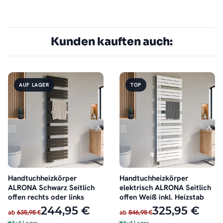
Kunden kauften auch:
AUF LAGER
TOP
Handtuchheizkörper
Handtuchheizkörper
ALRONA Schwarz Seitlich
elektrisch ALRONA Seitlich
offen rechts oder links
offen Weiß inkl. Heizstab
244,95 €
325,95 €
ab
635,95 €
ab
846,95 €