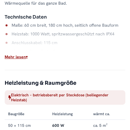
Wärmequelle für das ganze Bad.
Technische Daten
Maße: 60 cm breit, 180 cm hoch, seitlich offene Bauform
Heizstab: 1000 Watt, spritzwassergeschützt nach IPX4
Anschlusskabel: 115 cm
Material: Stahl, Farbe Schwarz
Mehr lesen
Unabhängig von der Heizsaison
Weil der ALRONA elektrisch arbeitet, gibt es warme
Handtücher auch, wenn die Zentralheizung ruht: im Sommer, in
Heizleistung & Raumgröße
der Übergangszeit oder im Gäste-WC ohne Heizungsanschluss.
Der Stahlkorpus verteilt die Wärme gleichmäßig über die
Elektrisch – betriebsbereit per Steckdose (beiliegender
Heizstab)
offene Front. Alle Größen und Ausführungen finden Sie in der
Kategorie
Handtuchheizkörper elektrisch
.
Baugröße
Heizleistung
wärmt ca.
50 × 115 cm
600 W
ca. 5 m²