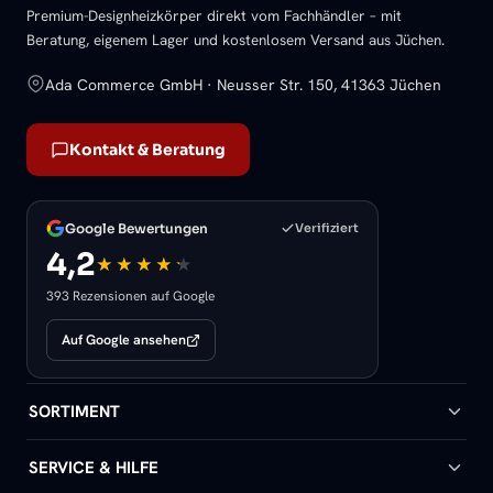
Premium-Designheizkörper direkt vom Fachhändler – mit
Beratung, eigenem Lager und kostenlosem Versand aus Jüchen.
Ada Commerce GmbH · Neusser Str. 150, 41363 Jüchen
Kontakt & Beratung
Google Bewertungen
Verifiziert
4,2
393 Rezensionen auf Google
Auf Google ansehen
SORTIMENT
Badheizkörper
SERVICE & HILFE