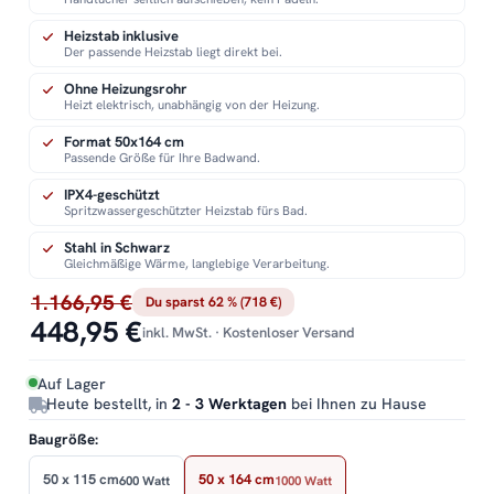
Heizstab inklusive
Der passende Heizstab liegt direkt bei.
Ohne Heizungsrohr
Heizt elektrisch, unabhängig von der Heizung.
Format 50x164 cm
Passende Größe für Ihre Badwand.
IPX4-geschützt
Spritzwassergeschützter Heizstab fürs Bad.
Stahl in Schwarz
Gleichmäßige Wärme, langlebige Verarbeitung.
1.166,95 €
Du sparst 62 % (718 €)
448,95 €
inkl. MwSt. · Kostenloser Versand
Auf Lager
Heute bestellt, in
2 - 3 Werktagen
bei Ihnen zu Hause
Baugröße:
50 x 115 cm
50 x 164 cm
600 Watt
1000 Watt