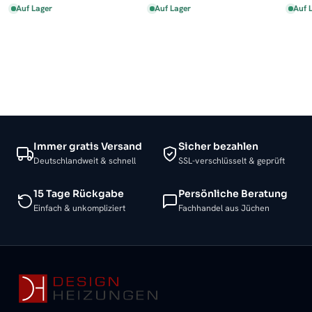
Auf Lager
Auf Lager
Auf 
Immer gratis Versand
Sicher bezahlen
Deutschlandweit & schnell
SSL-verschlüsselt & geprüft
15 Tage Rückgabe
Persönliche Beratung
Einfach & unkompliziert
Fachhandel aus Jüchen