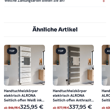
Welche Zahlungsarten bieten Sie an?
Ähnliche Artikel
TOP
TOP
A
Handtuchheizkörper
Handtuchheizkörper
Hand
elektrisch ALRONA
elektrisch ALRONA
ALRO
Seitlich offen Weiß inkl.
Seitlich offen Anthrazit
Seitl
Heizstab
inkl. Heizstab
oder 
325,95 €
337,95 €
ab
846,95 €
ab
877,95 €
ab
63