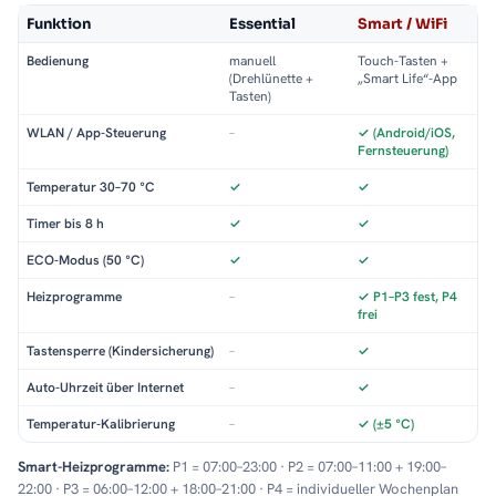
Funktion
Essential
Smart / WiFi
Bedienung
manuell
Touch-Tasten +
(Drehlünette +
„Smart Life“-App
Tasten)
WLAN / App-Steuerung
–
✓ (Android/iOS,
Fernsteuerung)
Temperatur 30–70 °C
✓
✓
Timer bis 8 h
✓
✓
ECO-Modus (50 °C)
✓
✓
Heizprogramme
–
✓ P1–P3 fest, P4
frei
Tastensperre (Kindersicherung)
–
✓
Auto-Uhrzeit über Internet
–
✓
Temperatur-Kalibrierung
–
✓ (±5 °C)
Smart-Heizprogramme:
P1 = 07:00–23:00 · P2 = 07:00–11:00 + 19:00–
22:00 · P3 = 06:00–12:00 + 18:00–21:00 · P4 = individueller Wochenplan