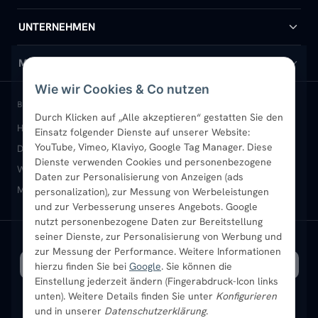
Handtuchheizkörper
Hilfe & Kontakt
UNTERNEHMEN
Design-Heizkörper
Versand & Lieferung
Wir über uns
MEIN KONTO
Wie wir Cookies & Co nutzen
Paneelheizkörper
Rückgabe & Widerruf
Standort & Abholung Jüchen
Anmelden / Mein Konto
BELIEBTE KATEGORIEN
Durch Klicken auf „Alle akzeptieren“ gestatten Sie den
Heizkörper kaufen
Badheizkörper
Handtuchheizkörper
Einsatz folgender Dienste auf unserer Website:
Vertikal-Heizkörper
Garantie & Gewährleistung
B2B-Kunden
Merkliste
YouTube, Vimeo, Klaviyo, Google Tag Manager. Diese
Design-Heizkörper
Paneelheizkörper
Vertikal-Heizkörper
Dienste verwenden Cookies und personenbezogene
Heizkörper-Zubehör
Montageservice vor Ort
Karriere
Newsletter
Wandheizkörper
Wohnraum-Heizkörper
Badheizkörper Schwarz
Daten zur Personalisierung von Anzeigen (ads
Mischbetrieb-Heizkörper
Heizkörper-Zubehör
Aktuelle Angebote
personalization), zur Messung von Werbeleistungen
Sendung verfolgen
Ratgeber
Aktuelle Angebote
und zur Verbesserung unseres Angebots. Google
nutzt personenbezogene Daten zur Bereitstellung
seiner Dienste, zur Personalisierung von Werbung und
Bestpreisgarantie
SICHERE ZAHLUNG
VERSAND MIT
zur Messung der Performance. Weitere Informationen
hierzu finden Sie bei
Google
. Sie können die
Einstellung jederzeit ändern (Fingerabdruck-Icon links
unten). Weitere Details finden Sie unter
Konfigurieren
und in unserer
Datenschutzerklärung
.