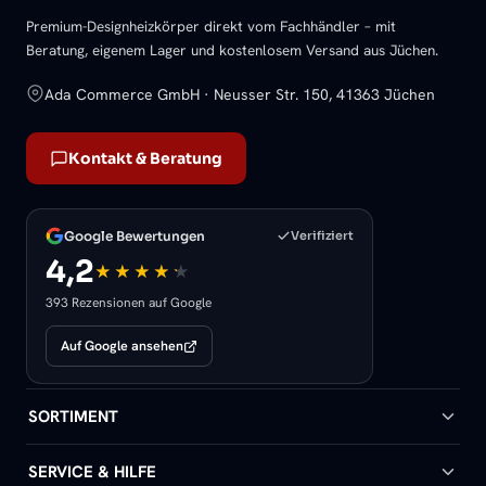
Premium-Designheizkörper direkt vom Fachhändler – mit
Beratung, eigenem Lager und kostenlosem Versand aus Jüchen.
Ada Commerce GmbH · Neusser Str. 150, 41363 Jüchen
Kontakt & Beratung
Google Bewertungen
Verifiziert
4,2
393 Rezensionen auf Google
Auf Google ansehen
SORTIMENT
Badheizkörper
SERVICE & HILFE