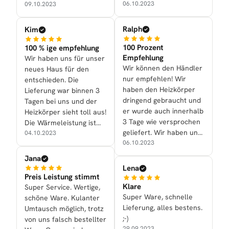
06.10.2023
Optik überzeugen
09.10.2023
vollauf.
Ralph
Kim
100 Prozent
100 % ige empfehlung
Empfehlung
Wir haben uns für unser
Wir können den Händler
neues Haus für den
nur empfehlen! Wir
entschieden. Die
haben den Heizkörper
Lieferung war binnen 3
dringend gebraucht und
Tagen bei uns und der
er wurde auch innerhalb
Heizkörper sieht toll aus!
3 Tage wie versprochen
Die Wärmeleistung ist
geliefert. Wir haben uns
ebenfalls gut.
04.10.2023
für den Alrona in
06.10.2023
Anthrazit entschieden.
Jana
Super schönes Design
Lena
und heizt auch gut!
Preis Leistung stimmt
Klare
Super Service. Wertige,
Super Ware, schnelle
schöne Ware. Kulanter
Lieferung, alles bestens.
Umtausch möglich, trotz
;-)
von uns falsch bestellter
29.09.2023