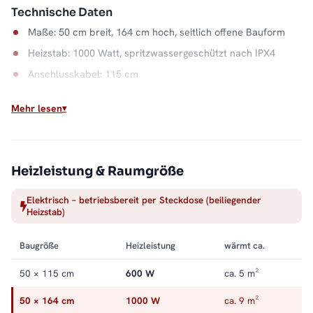
Technische Daten
Maße: 50 cm breit, 164 cm hoch, seitlich offene Bauform
Heizstab: 1000 Watt, spritzwassergeschützt nach IPX4
Anschlusskabel: 115 cm
Material: Stahl, Farbe Schwarz
Mehr lesen
Wasserkapazität: 8,0 Liter
Wärme auf Abruf
Einschalten, aufheizen, Handtuch auflegen: Der elektrische
Heizleistung & Raumgröße
Betrieb macht die Badwärme unabhängig vom Heizsystem. Die
Elektrisch – betriebsbereit per Steckdose (beiliegender
offene Seite hält dabei jeden Handgriff kurz, und der
Heizstab)
Stahlkorpus in Schwarz bleibt ein ruhiger Blickfang. Alle
Größen und Ausführungen finden Sie in der Kategorie
Baugröße
Heizleistung
wärmt ca.
Handtuchheizkörper elektrisch
.
50 × 115 cm
600 W
ca. 5 m²
50 × 164 cm
1000 W
ca. 9 m²