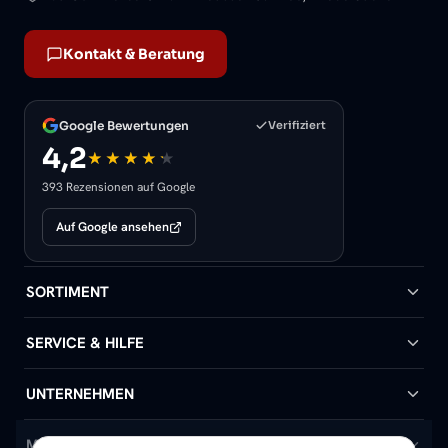
Kontakt & Beratung
Google Bewertungen
Verifiziert
4,2
393 Rezensionen auf Google
Auf Google ansehen
SORTIMENT
Badheizkörper
SERVICE & HILFE
Handtuchheizkörper
Hilfe & Kontakt
UNTERNEHMEN
Design-Heizkörper
Versand & Lieferung
Wir über uns
MEIN KONTO