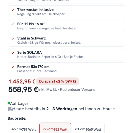
Thermostat inklusive
Regelung direkt am Heizkörper.
Für 12 bis 16 m²
Empfohlene Raumgröße laut Hersteller.
Stahl in Schwarz
Gleichmäßige Wärme, robust verarbeitet.
Serie SOLARA
Halter-Badheizkörper in 6 Größen je Farbe.
Format 53x170 cm
Passend für Ihre Badwand.
1.452,95 €
Du sparst 62 % (894 €)
558,95 €
inkl. MwSt. · Kostenloser Versand
Auf Lager
Heute bestellt, in
2 - 3 Werktagen
bei Ihnen zu Hause
Baubreite:
45 cm
53 cm
61 cm
799 Watt
932 Watt
1065 Watt