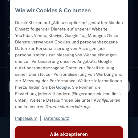
Wie wir Cookies & Co nutzen
Paneelheizkörper
Rückgabe & Widerruf
Standort & Abholung Jüchen
Anmelden / Mein Konto
BELIEBTE KATEGORIEN
Durch Klicken auf „Alle akzeptieren“ gestatten Sie den
Heizkörper kaufen
Badheizkörper
Handtuchheizkörper
Einsatz folgender Dienste auf unserer Website:
Vertikal-Heizkörper
Garantie & Gewährleistung
B2B-Kunden
Merkliste
YouTube, Vimeo, Klaviyo, Google Tag Manager. Diese
Design-Heizkörper
Paneelheizkörper
Vertikal-Heizkörper
Dienste verwenden Cookies und personenbezogene
Heizkörper-Zubehör
Montageservice vor Ort
Karriere
Newsletter
Wandheizkörper
Wohnraum-Heizkörper
Badheizkörper Schwarz
Daten zur Personalisierung von Anzeigen (ads
Mischbetrieb-Heizkörper
Heizkörper-Zubehör
Aktuelle Angebote
personalization), zur Messung von Werbeleistungen
Sendung verfolgen
Ratgeber
Aktuelle Angebote
und zur Verbesserung unseres Angebots. Google
nutzt personenbezogene Daten zur Bereitstellung
seiner Dienste, zur Personalisierung von Werbung und
Bestpreisgarantie
SICHERE ZAHLUNG
VERSAND MIT
zur Messung der Performance. Weitere Informationen
hierzu finden Sie bei
Google
. Sie können die
Einstellung jederzeit ändern (Fingerabdruck-Icon links
unten). Weitere Details finden Sie unter
Konfigurieren
und in unserer
Datenschutzerklärung
.
Impressum
|
Datenschutz
Vertrag widerrufen
Alle akzeptieren