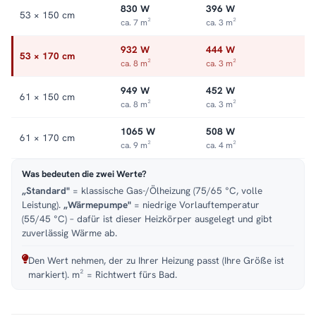
830 W
396 W
53 × 150 cm
ca. 7 m²
ca. 3 m²
932 W
444 W
53 × 170 cm
ca. 8 m²
ca. 3 m²
949 W
452 W
61 × 150 cm
ca. 8 m²
ca. 3 m²
1065 W
508 W
61 × 170 cm
ca. 9 m²
ca. 4 m²
Was bedeuten die zwei Werte?
„Standard"
= klassische Gas-/Ölheizung (75/65 °C, volle
Leistung).
„Wärmepumpe"
= niedrige Vorlauftemperatur
(55/45 °C) – dafür ist dieser Heizkörper ausgelegt und gibt
zuverlässig Wärme ab.
Den Wert nehmen, der zu Ihrer Heizung passt (Ihre Größe ist
markiert). m² = Richtwert fürs Bad.