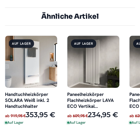
Ähnliche Artikel
AUF LAGER
AUF LAGER
A
Handtuchheizkörper
Paneelheizkörper
Pane
SOLARA Weiß inkl. 2
Flachheizkörper LAVA
Flac
Handtuchhalter
ECO Vertikal
ECO 
Doppellagig Weiß
Dopp
353,95 €
234,95 €
ab
919,95 €
ab
609,95 €
ab
62
Auf Lager
Auf Lager
Auf 