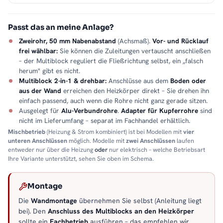
Passt das an meine Anlage?
Zweirohr, 50 mm Nabenabstand
(Achsmaß).
Vor- und Rücklauf
frei wählbar:
Sie können die Zuleitungen vertauscht anschließen
– der Multiblock reguliert die Fließrichtung selbst, ein „falsch
herum" gibt es nicht.
Multiblock 2-in-1 & drehbar:
Anschlüsse aus dem
Boden oder
aus der Wand
erreichen den Heizkörper direkt – Sie drehen ihn
einfach passend, auch wenn die Rohre nicht ganz gerade sitzen.
Ausgelegt für
Alu-Verbundrohre
.
Adapter für Kupferrohre
sind
nicht im Lieferumfang – separat im Fachhandel erhältlich.
Mischbetrieb
(Heizung & Strom kombiniert) ist bei Modellen mit
vier
unteren Anschlüssen
möglich. Modelle mit
zwei Anschlüssen
laufen
entweder nur über die Heizung
oder
nur elektrisch – welche Betriebsart
Ihre Variante unterstützt, sehen Sie oben im Schema.
Montage
Die
Wandmontage
übernehmen Sie selbst (Anleitung liegt
bei). Den
Anschluss des Multiblocks an den Heizkörper
sollte ein
Fachbetrieb
ausführen – das empfehlen wir.