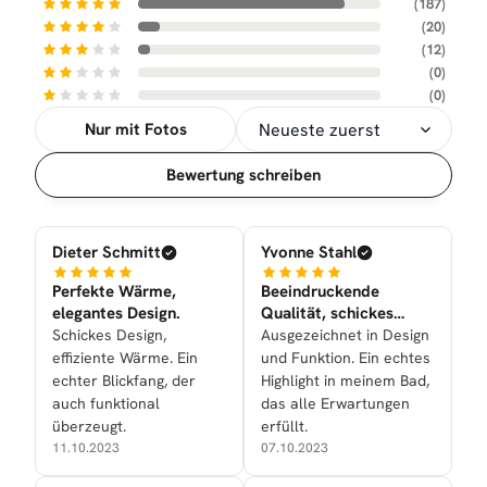
(187)
(20)
(12)
(0)
(0)
Nur mit Fotos
Sortierung
Bewertung schreiben
Dieter Schmitt
Yvonne Stahl
Perfekte Wärme,
Beeindruckende
elegantes Design.
Qualität, schickes
Design.
Schickes Design,
Ausgezeichnet in Design
effiziente Wärme. Ein
und Funktion. Ein echtes
echter Blickfang, der
Highlight in meinem Bad,
auch funktional
das alle Erwartungen
überzeugt.
erfüllt.
11.10.2023
07.10.2023