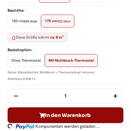
Bauhöhe:
150 cm
170 cm
830 Watt
932 Watt
Diese Größe wärmt
ca. 8 m²
Bestelloption:
Ohne Thermostat
Mit Multiblock-Thermostat
Reiner Wasserbetrieb: Multiblock + Thermostatkopf inklusive.
Anschluss erklärt
↓
In den Warenkorb
ding...
Komponenten werden geladen ...