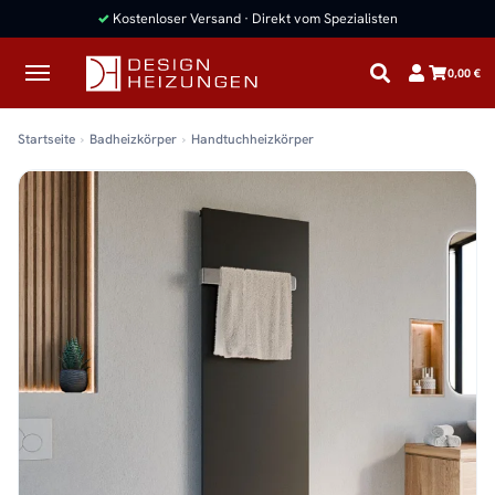
✓
Kostenloser Versand · Direkt vom Spezialisten
0,00 €
Startseite
Badheizkörper
Handtuchheizkörper