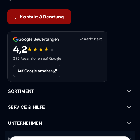
Kontakt & Beratung
Google Bewertungen
Verifiziert
4,2
393 Rezensionen auf Google
Auf Google ansehen
SORTIMENT
Badheizkörper
SERVICE & HILFE
Handtuchheizkörper
Hilfe & Kontakt
UNTERNEHMEN
Design-Heizkörper
Versand & Lieferung
Wir über uns
MEIN KONTO