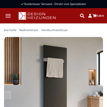
✓
Kostenloser Versand · Direkt vom Spezialisten
0,00 €
Startseite
Badheizkörper
Handtuchheizkörper