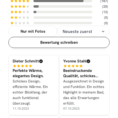
(187)
(20)
(12)
(0)
(0)
Nur mit Fotos
Sortierung
Bewertung schreiben
Dieter Schmitt
Yvonne Stahl
Perfekte Wärme,
Beeindruckende
elegantes Design.
Qualität, schickes
Design.
Schickes Design,
Ausgezeichnet in Design
effiziente Wärme. Ein
und Funktion. Ein echtes
echter Blickfang, der
Highlight in meinem Bad,
auch funktional
das alle Erwartungen
überzeugt.
erfüllt.
11.10.2023
07.10.2023