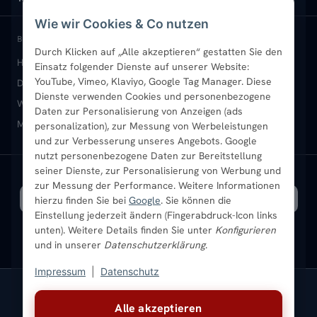
Wie wir Cookies & Co nutzen
Paneelheizkörper
Rückgabe & Widerruf
Standort & Abholung Jüchen
Anmelden / Mein Konto
BELIEBTE KATEGORIEN
Durch Klicken auf „Alle akzeptieren“ gestatten Sie den
Heizkörper kaufen
Badheizkörper
Handtuchheizkörper
Einsatz folgender Dienste auf unserer Website:
Vertikal-Heizkörper
Garantie & Gewährleistung
B2B-Kunden
Merkliste
YouTube, Vimeo, Klaviyo, Google Tag Manager. Diese
Design-Heizkörper
Paneelheizkörper
Vertikal-Heizkörper
Dienste verwenden Cookies und personenbezogene
Heizkörper-Zubehör
Montageservice vor Ort
Karriere
Newsletter
Wandheizkörper
Wohnraum-Heizkörper
Badheizkörper Schwarz
Daten zur Personalisierung von Anzeigen (ads
Mischbetrieb-Heizkörper
Heizkörper-Zubehör
Aktuelle Angebote
personalization), zur Messung von Werbeleistungen
Sendung verfolgen
Ratgeber
Aktuelle Angebote
und zur Verbesserung unseres Angebots. Google
nutzt personenbezogene Daten zur Bereitstellung
seiner Dienste, zur Personalisierung von Werbung und
Bestpreisgarantie
SICHERE ZAHLUNG
VERSAND MIT
zur Messung der Performance. Weitere Informationen
hierzu finden Sie bei
Google
. Sie können die
Einstellung jederzeit ändern (Fingerabdruck-Icon links
unten). Weitere Details finden Sie unter
Konfigurieren
und in unserer
Datenschutzerklärung
.
Impressum
|
Datenschutz
Vertrag widerrufen
Alle akzeptieren