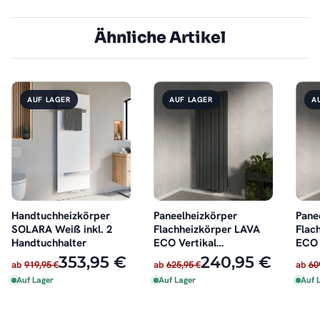
Ähnliche Artikel
AUF LAGER
AUF LAGER
A
Handtuchheizkörper
Paneelheizkörper
Pane
SOLARA Weiß inkl. 2
Flachheizkörper LAVA
Flac
Handtuchhalter
ECO Vertikal
ECO 
Doppellagig Anthrazit
Dopp
353,95 €
240,95 €
ab
919,95 €
ab
625,95 €
ab
60
Auf Lager
Auf Lager
Auf 