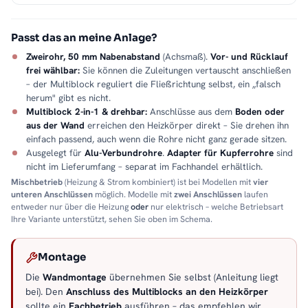
Passt das an meine Anlage?
Zweirohr, 50 mm Nabenabstand
(Achsmaß).
Vor- und Rücklauf
frei wählbar:
Sie können die Zuleitungen vertauscht anschließen
– der Multiblock reguliert die Fließrichtung selbst, ein „falsch
herum" gibt es nicht.
Multiblock 2-in-1 & drehbar:
Anschlüsse aus dem
Boden oder
aus der Wand
erreichen den Heizkörper direkt – Sie drehen ihn
einfach passend, auch wenn die Rohre nicht ganz gerade sitzen.
Ausgelegt für
Alu-Verbundrohre
.
Adapter für Kupferrohre
sind
nicht im Lieferumfang – separat im Fachhandel erhältlich.
Mischbetrieb
(Heizung & Strom kombiniert) ist bei Modellen mit
vier
unteren Anschlüssen
möglich. Modelle mit
zwei Anschlüssen
laufen
entweder nur über die Heizung
oder
nur elektrisch – welche Betriebsart
Ihre Variante unterstützt, sehen Sie oben im Schema.
Montage
Die
Wandmontage
übernehmen Sie selbst (Anleitung liegt
bei). Den
Anschluss des Multiblocks an den Heizkörper
sollte ein
Fachbetrieb
ausführen – das empfehlen wir.