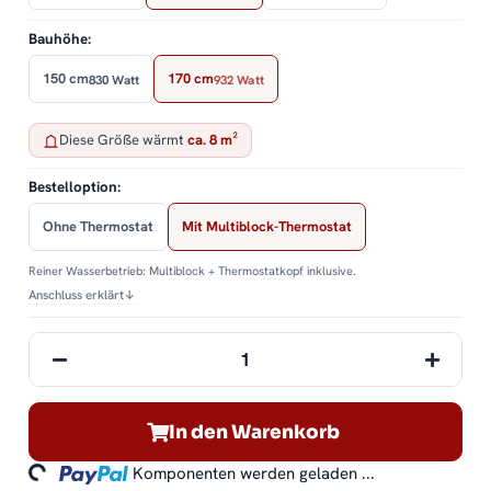
Bauhöhe:
150 cm
170 cm
830 Watt
932 Watt
Diese Größe wärmt
ca. 8 m²
Bestelloption:
Ohne Thermostat
Mit Multiblock-Thermostat
Reiner Wasserbetrieb: Multiblock + Thermostatkopf inklusive.
Anschluss erklärt
↓
In den Warenkorb
ding...
Komponenten werden geladen ...