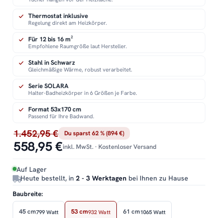
Thermostat inklusive
Regelung direkt am Heizkörper.
Für 12 bis 16 m²
Empfohlene Raumgröße laut Hersteller.
Stahl in Schwarz
Gleichmäßige Wärme, robust verarbeitet.
Serie SOLARA
Halter-Badheizkörper in 6 Größen je Farbe.
Format 53x170 cm
Passend für Ihre Badwand.
1.452,95 €
Du sparst 62 % (894 €)
558,95 €
inkl. MwSt. · Kostenloser Versand
Auf Lager
Heute bestellt, in
2 - 3 Werktagen
bei Ihnen zu Hause
Baubreite:
45 cm
53 cm
61 cm
799 Watt
932 Watt
1065 Watt