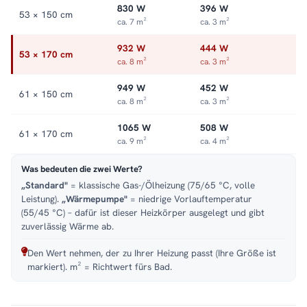
830 W
396 W
53 × 150 cm
ca. 7 m²
ca. 3 m²
932 W
444 W
53 × 170 cm
ca. 8 m²
ca. 3 m²
949 W
452 W
61 × 150 cm
ca. 8 m²
ca. 3 m²
1065 W
508 W
61 × 170 cm
ca. 9 m²
ca. 4 m²
Was bedeuten die zwei Werte?
„Standard"
= klassische Gas-/Ölheizung (75/65 °C, volle
Leistung).
„Wärmepumpe"
= niedrige Vorlauftemperatur
(55/45 °C) – dafür ist dieser Heizkörper ausgelegt und gibt
zuverlässig Wärme ab.
Den Wert nehmen, der zu Ihrer Heizung passt (Ihre Größe ist
markiert). m² = Richtwert fürs Bad.