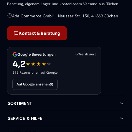
Beratung, eigenem Lager und kostenlosem Versand aus Jüchen.
Ada Commerce GmbH · Neusser Str. 150, 41363 Jüchen
Kontakt & Beratung
Google Bewertungen
Verifiziert
4,2
393 Rezensionen auf Google
Auf Google ansehen
SORTIMENT
Badheizkörper
SERVICE & HILFE