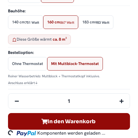
Bauhöhe:
140 cm
160 cm
183 cm
751 Watt
867 Watt
983 Watt
Diese Größe wärmt
ca. 8 m²
Bestelloption:
Ohne Thermostat
Mit Multiblock-Thermostat
Reiner Wasserbetrieb: Multiblock + Thermostatkopf inklusive.
Anschluss erklärt
↓
In den Warenkorb
ding...
Komponenten werden geladen ...