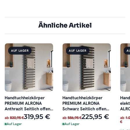
Ähnliche Artikel
AUF LAGER
AUF LAGER
A
Handtuchheizkörper
Handtuchheizkörper
Hand
PREMIUM ALRONA
PREMIUM ALRONA
elek
Anthrazit Seitlich offen
Schwarz Seitlich offen
ALRO
rechts oder links
rechts oder links
offen
319,95 €
225,95 €
ab
830,95 €
ab
586,95 €
ab
1.
€
Auf Lager
Auf Lager