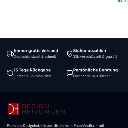
Auf 
Immer gratis Versand
Sicher bezahlen
Deutschlandweit & schnell
SSL-verschlüsselt & geprüft
15 Tage Rückgabe
Persönliche Beratung
Einfach & unkompliziert
Fachhandel aus Jüchen
Premium-Designheizkörper direkt vom Fachhändler – mit