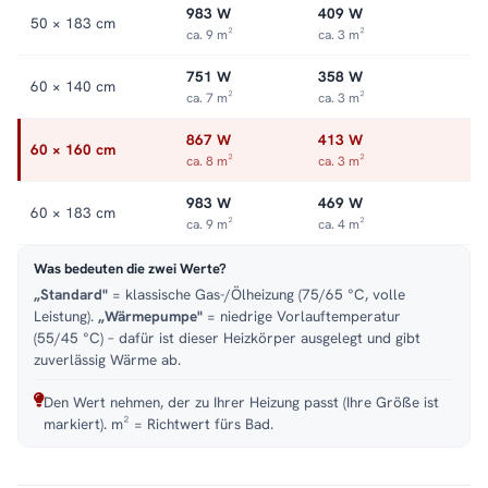
983 W
409 W
50 × 183 cm
ca. 9 m²
ca. 3 m²
751 W
358 W
60 × 140 cm
ca. 7 m²
ca. 3 m²
867 W
413 W
60 × 160 cm
ca. 8 m²
ca. 3 m²
983 W
469 W
60 × 183 cm
ca. 9 m²
ca. 4 m²
Was bedeuten die zwei Werte?
„Standard"
= klassische Gas-/Ölheizung (75/65 °C, volle
Leistung).
„Wärmepumpe"
= niedrige Vorlauftemperatur
(55/45 °C) – dafür ist dieser Heizkörper ausgelegt und gibt
zuverlässig Wärme ab.
Den Wert nehmen, der zu Ihrer Heizung passt (Ihre Größe ist
markiert). m² = Richtwert fürs Bad.