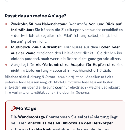
Passt das an meine Anlage?
Zweirohr, 50 mm Nabenabstand
(Achsmaß).
Vor- und Rücklauf
frei wählbar:
Sie können die Zuleitungen vertauscht anschließen
– der Multiblock reguliert die Fließrichtung selbst, ein „falsch
herum" gibt es nicht.
Multiblock 2-in-1 & drehbar:
Anschlüsse aus dem
Boden oder
aus der Wand
erreichen den Heizkörper direkt – Sie drehen ihn
einfach passend, auch wenn die Rohre nicht ganz gerade sitzen.
Ausgelegt für
Alu-Verbundrohre
.
Adapter für Kupferrohre
sind
nicht im Lieferumfang – separat im Fachhandel erhältlich.
Mischbetrieb
(Heizung & Strom kombiniert) ist bei Modellen mit
vier
unteren Anschlüssen
möglich. Modelle mit
zwei Anschlüssen
laufen
entweder nur über die Heizung
oder
nur elektrisch – welche Betriebsart
Ihre Variante unterstützt, sehen Sie oben im Schema.
Montage
Die
Wandmontage
übernehmen Sie selbst (Anleitung liegt
bei). Den
Anschluss des Multiblocks an den Heizkörper
sollte ein
Fachbetrieb
ausführen – das empfehlen wir.