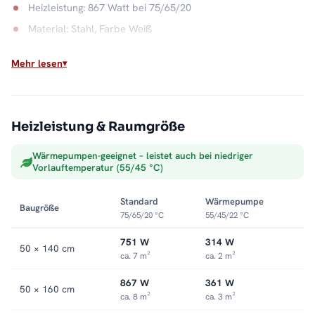
Heizleistung: 867 Watt bei 75/65/20
Material: Stahl, Farbe Weiß
Wasserkapazität: 7,9 Liter
Mehr lesen
Max. Betriebsdruck: 5 bar
Anschluss: rechts oder links
Sauber ins Heizsystem integriert
Heizleistung & Raumgröße
Als Warmwasser-Badheizkörper hängt der ALRONA direkt an
Wärmepumpen-geeignet – leistet auch bei niedriger
der Zentralheizung und wandelt deren Wärme in trockene,
Vorlauftemperatur (55/45 °C)
vorgewärmte Handtücher um. Die offene Seite macht das
Auflegen leicht, die Optik bleibt aufgeräumt. Alle Größen und
Standard
Wärmepumpe
Baugröße
Ausführungen finden Sie in der Kategorie
Handtuchheizkörper
75/65/20 °C
55/45/22 °C
seitlich offen
.
751 W
314 W
50 × 140 cm
ca. 7 m²
ca. 2 m²
867 W
361 W
50 × 160 cm
ca. 8 m²
ca. 3 m²