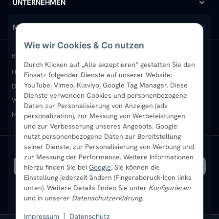
Handtuchheizkörper
Hilfe & Kontakt
UNTERNEHMEN
Design-Heizkörper
Versand & Lieferung
Wir über uns
MEIN KONTO
Wie wir Cookies & Co nutzen
Paneelheizkörper
Rückgabe & Widerruf
Standort & Abholung Jüchen
Anmelden / Mein Konto
BELIEBTE KATEGORIEN
Durch Klicken auf „Alle akzeptieren“ gestatten Sie den
Heizkörper kaufen
Badheizkörper
Handtuchheizkörper
Einsatz folgender Dienste auf unserer Website:
Vertikal-Heizkörper
Garantie & Gewährleistung
B2B-Kunden
Merkliste
YouTube, Vimeo, Klaviyo, Google Tag Manager. Diese
Design-Heizkörper
Paneelheizkörper
Vertikal-Heizkörper
Dienste verwenden Cookies und personenbezogene
Heizkörper-Zubehör
Montageservice vor Ort
Karriere
Newsletter
Wandheizkörper
Wohnraum-Heizkörper
Badheizkörper Schwarz
Daten zur Personalisierung von Anzeigen (ads
Mischbetrieb-Heizkörper
Heizkörper-Zubehör
Aktuelle Angebote
personalization), zur Messung von Werbeleistungen
Sendung verfolgen
Ratgeber
Aktuelle Angebote
und zur Verbesserung unseres Angebots. Google
nutzt personenbezogene Daten zur Bereitstellung
seiner Dienste, zur Personalisierung von Werbung und
Bestpreisgarantie
SICHERE ZAHLUNG
VERSAND MIT
zur Messung der Performance. Weitere Informationen
hierzu finden Sie bei
Google
. Sie können die
Einstellung jederzeit ändern (Fingerabdruck-Icon links
unten). Weitere Details finden Sie unter
Konfigurieren
und in unserer
Datenschutzerklärung
.
Impressum
|
Datenschutz