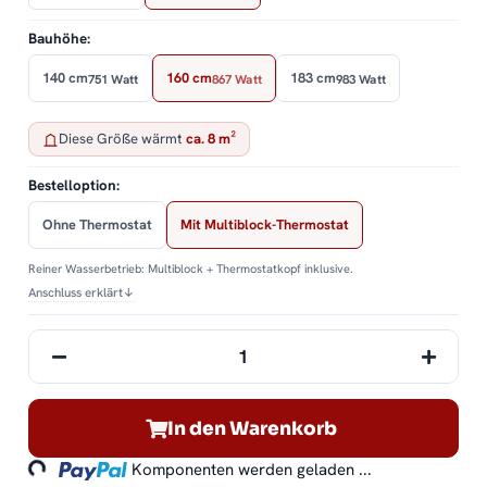
Bauhöhe:
140 cm
160 cm
183 cm
751 Watt
867 Watt
983 Watt
Diese Größe wärmt
ca. 8 m²
Bestelloption:
Ohne Thermostat
Mit Multiblock-Thermostat
Reiner Wasserbetrieb: Multiblock + Thermostatkopf inklusive.
Anschluss erklärt
↓
In den Warenkorb
ding...
Komponenten werden geladen ...