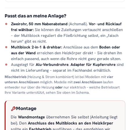
Passt das an meine Anlage?
Zweirohr, 50 mm Nabenabstand
(Achsmaß).
Vor- und Rücklauf
frei wählbar:
Sie können die Zuleitungen vertauscht anschließen
– der Multiblock reguliert die Fließrichtung selbst, ein „falsch
herum" gibt es nicht.
Multiblock 2-in-1 & drehbar:
Anschlüsse aus dem
Boden oder
aus der Wand
erreichen den Heizkörper direkt – Sie drehen ihn
einfach passend, auch wenn die Rohre nicht ganz gerade sitzen.
Ausgelegt für
Alu-Verbundrohre
.
Adapter für Kupferrohre
sind
nicht im Lieferumfang – separat im Fachhandel erhältlich.
Mischbetrieb
(Heizung & Strom kombiniert) ist bei Modellen mit
vier
unteren Anschlüssen
möglich. Modelle mit
zwei Anschlüssen
laufen
entweder nur über die Heizung
oder
nur elektrisch – welche Betriebsart
Ihre Variante unterstützt, sehen Sie oben im Schema.
Montage
Die
Wandmontage
übernehmen Sie selbst (Anleitung liegt
bei). Den
Anschluss des Multiblocks an den Heizkörper
sollte ein
Fachbetrieb
ausführen – das empfehlen wir.