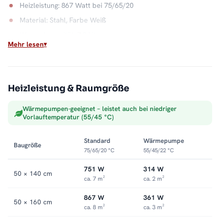
Heizleistung: 867 Watt bei 75/65/20
Material: Stahl, Farbe Weiß
Wasserkapazität: 7,9 Liter
Mehr lesen
Max. Betriebsdruck: 5 bar
Anschluss: rechts oder links
Sauber ins Heizsystem integriert
Heizleistung & Raumgröße
Als Warmwasser-Badheizkörper hängt der ALRONA direkt an
Wärmepumpen-geeignet – leistet auch bei niedriger
der Zentralheizung und wandelt deren Wärme in trockene,
Vorlauftemperatur (55/45 °C)
vorgewärmte Handtücher um. Die offene Seite macht das
Auflegen leicht, die Optik bleibt aufgeräumt. Alle Größen und
Standard
Wärmepumpe
Baugröße
Ausführungen finden Sie in der Kategorie
Handtuchheizkörper
75/65/20 °C
55/45/22 °C
seitlich offen
.
751 W
314 W
50 × 140 cm
ca. 7 m²
ca. 2 m²
867 W
361 W
50 × 160 cm
ca. 8 m²
ca. 3 m²