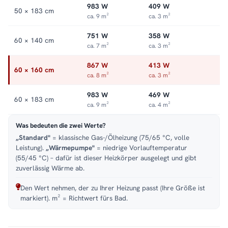
983 W
409 W
50 × 183 cm
ca. 9 m²
ca. 3 m²
751 W
358 W
60 × 140 cm
ca. 7 m²
ca. 3 m²
867 W
413 W
60 × 160 cm
ca. 8 m²
ca. 3 m²
983 W
469 W
60 × 183 cm
ca. 9 m²
ca. 4 m²
Was bedeuten die zwei Werte?
„Standard"
= klassische Gas-/Ölheizung (75/65 °C, volle
Leistung).
„Wärmepumpe"
= niedrige Vorlauftemperatur
(55/45 °C) – dafür ist dieser Heizkörper ausgelegt und gibt
zuverlässig Wärme ab.
Den Wert nehmen, der zu Ihrer Heizung passt (Ihre Größe ist
markiert). m² = Richtwert fürs Bad.