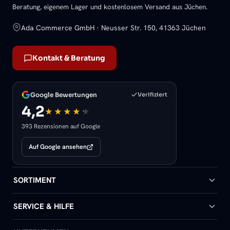
Beratung, eigenem Lager und kostenlosem Versand aus Jüchen.
Ada Commerce GmbH · Neusser Str. 150, 41363 Jüchen
Kontakt & Beratung
Google Bewertungen
Verifiziert
4,2
393 Rezensionen auf Google
Auf Google ansehen
SORTIMENT
Badheizkörper
SERVICE & HILFE