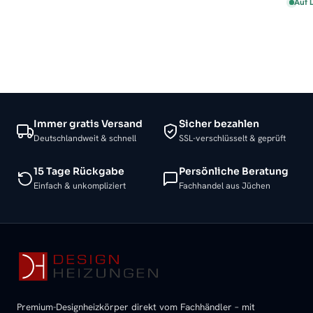
Auf 
Immer gratis Versand
Sicher bezahlen
Deutschlandweit & schnell
SSL-verschlüsselt & geprüft
15 Tage Rückgabe
Persönliche Beratung
Einfach & unkompliziert
Fachhandel aus Jüchen
Premium-Designheizkörper direkt vom Fachhändler – mit