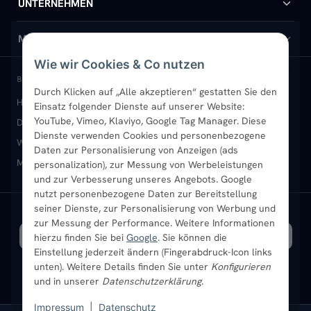
Handtuchheizkörper
Hilfe & Kontakt
UNTERNEHMEN
Design-Heizkörper
Versand & Lieferung
Wir über uns
MEIN KONTO
Wie wir Cookies & Co nutzen
Paneelheizkörper
Rückgabe & Widerruf
Standort & Abholung Jüchen
Anmelden / Mein Konto
BELIEBTE KATEGORIEN
Durch Klicken auf „Alle akzeptieren“ gestatten Sie den
Heizkörper kaufen
Badheizkörper
Handtuchheizkörper
Einsatz folgender Dienste auf unserer Website:
Vertikal-Heizkörper
Garantie & Gewährleistung
B2B-Kunden
Merkliste
YouTube, Vimeo, Klaviyo, Google Tag Manager. Diese
Design-Heizkörper
Paneelheizkörper
Vertikal-Heizkörper
Dienste verwenden Cookies und personenbezogene
Heizkörper-Zubehör
Montageservice vor Ort
Karriere
Newsletter
Wandheizkörper
Wohnraum-Heizkörper
Badheizkörper Schwarz
Daten zur Personalisierung von Anzeigen (ads
Mischbetrieb-Heizkörper
Heizkörper-Zubehör
Aktuelle Angebote
personalization), zur Messung von Werbeleistungen
Sendung verfolgen
Ratgeber
Aktuelle Angebote
und zur Verbesserung unseres Angebots. Google
nutzt personenbezogene Daten zur Bereitstellung
seiner Dienste, zur Personalisierung von Werbung und
Bestpreisgarantie
SICHERE ZAHLUNG
VERSAND MIT
zur Messung der Performance. Weitere Informationen
hierzu finden Sie bei
Google
. Sie können die
Einstellung jederzeit ändern (Fingerabdruck-Icon links
unten). Weitere Details finden Sie unter
Konfigurieren
und in unserer
Datenschutzerklärung
.
Impressum
|
Datenschutz