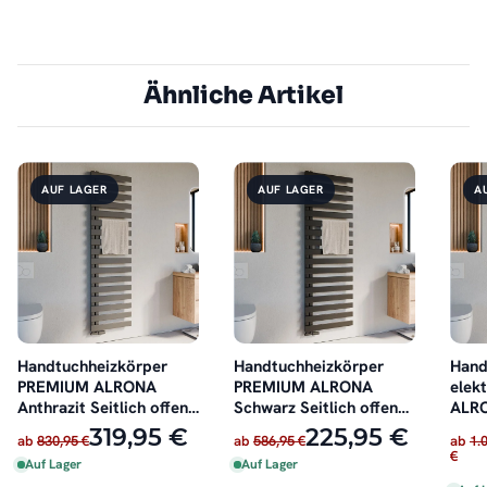
Ähnliche Artikel
AUF LAGER
AUF LAGER
A
Handtuchheizkörper
Handtuchheizkörper
Hand
PREMIUM ALRONA
PREMIUM ALRONA
elek
Anthrazit Seitlich offen
Schwarz Seitlich offen
ALRO
rechts oder links
rechts oder links
offen
319,95 €
225,95 €
ab
830,95 €
ab
586,95 €
ab
1.
€
Auf Lager
Auf Lager