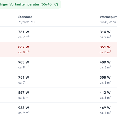
driger Vorlauftemperatur (55/45 °C)
Standard
Wärmepu
75/65/20 °C
55/45/22 °C
751 W
314 W
ca. 7 m²
ca. 2 m²
867 W
361 W
ca. 8 m²
ca. 3 m²
983 W
409 W
ca. 9 m²
ca. 3 m²
751 W
358 W
ca. 7 m²
ca. 3 m²
867 W
413 W
ca. 8 m²
ca. 3 m²
983 W
469 W
ca. 9 m²
ca. 4 m²