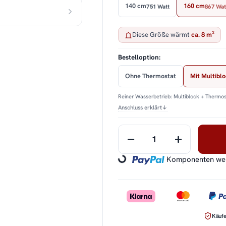
140 cm
160 cm
751 Watt
867 Wat
Diese Größe wärmt
ca. 8 m²
Bestelloption:
Ohne Thermostat
Mit Multibl
Reiner Wasserbetrieb: Multiblock + Thermos
Anschluss erklärt
↓
Komponenten werd
Loading...
Käufe