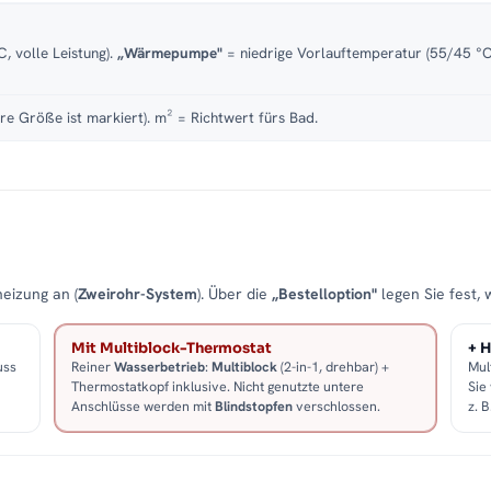
, volle Leistung).
„Wärmepumpe"
= niedrige Vorlauftemperatur (55/45 °C)
re Größe ist markiert). m² = Richtwert fürs Bad.
eizung an (
Zweirohr-System
). Über die
„Bestelloption"
legen Sie fest, 
Mit Multiblock-Thermostat
+ H
uss
Reiner
Wasserbetrieb
:
Multiblock
(2-in-1, drehbar) +
Mul
Thermostatkopf inklusive. Nicht genutzte untere
Sie
Anschlüsse werden mit
Blindstopfen
verschlossen.
z. 