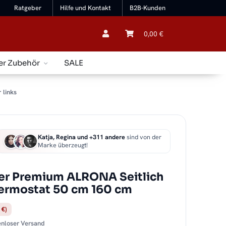
Ratgeber
Hilfe und Kontakt
B2B-Kunden
0,00 €
er Zubehör
SALE
 links
Katja, Regina und +311 andere
sind von der
Marke überzeugt!
er Premium ALRONA Seitlich
Thermostat 50 cm 160 cm
 €)
tenloser Versand