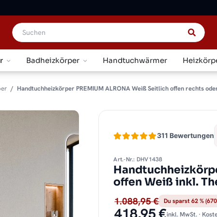
r
Badheizkörper
Handtuchwärmer
Heizkörp
per
Handtuchheizkörper PREMIUM ALRONA Weiß Seitlich offen rechts oder
311 Bewertungen
Art.-Nr.: DHV1438
Handtuchheizkörp
offen Weiß inkl. 
1.088,95 €
Du sparst 62 % (670
418,95 €
inkl. MwSt. · Kos