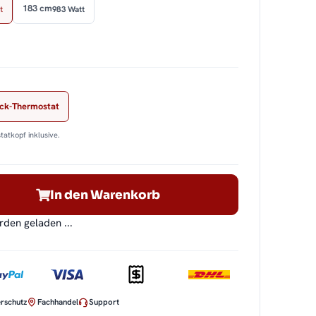
183 cm
t
983 Watt
ock-Thermostat
tatkopf inklusive.
In den Warenkorb
en geladen ...
rschutz
Fachhandel
Support