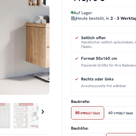
Auf Lager
Heute bestellt, in
2 - 3 Werkta
Seitlich offen
Handtücher seitlich aufschieben, 
Fädeln.
Format 50x160 cm
Passende Größe für Ihre Badwan
Rechts oder links
Anschlussseite frei wählbar.
Baubreite:
50 cm
60 cm
867 Watt
867 Watt
Bauhöhe: