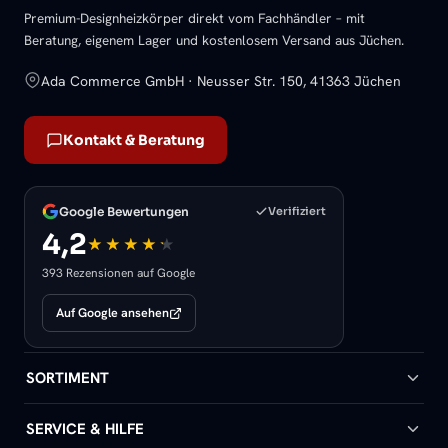
Premium-Designheizkörper direkt vom Fachhändler – mit
Beratung, eigenem Lager und kostenlosem Versand aus Jüchen.
Ada Commerce GmbH · Neusser Str. 150, 41363 Jüchen
Kontakt & Beratung
Google Bewertungen
Verifiziert
4,2
393 Rezensionen auf Google
Auf Google ansehen
SORTIMENT
Badheizkörper
SERVICE & HILFE