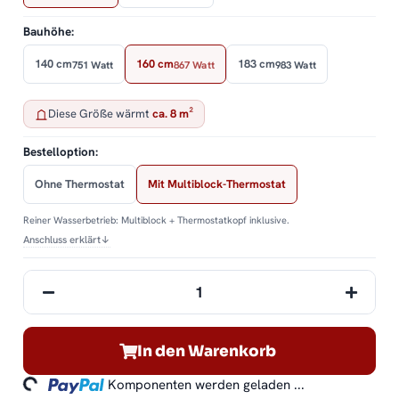
Bauhöhe:
140 cm
160 cm
183 cm
751 Watt
867 Watt
983 Watt
Diese Größe wärmt
ca. 8 m²
Bestelloption:
Ohne Thermostat
Mit Multiblock-Thermostat
Reiner Wasserbetrieb: Multiblock + Thermostatkopf inklusive.
Anschluss erklärt
↓
In den Warenkorb
ading...
Komponenten werden geladen ...