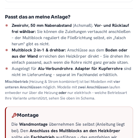
Passt das an meine Anlage?
Zweirohr, 50 mm Nabenabstand
(Achsmaß).
Vor- und Rücklauf
frei wählbar:
Sie können die Zuleitungen vertauscht anschließen
– der Multiblock reguliert die Fließrichtung selbst, ein „falsch
herum" gibt es nicht.
Multiblock 2-in-1 & drehbar:
Anschlüsse aus dem
Boden oder
aus der Wand
erreichen den Heizkörper direkt – Sie drehen ihn
einfach passend, auch wenn die Rohre nicht ganz gerade sitzen.
Ausgelegt für
Alu-Verbundrohre
.
Adapter für Kupferrohre
sind
nicht im Lieferumfang – separat im Fachhandel erhältlich.
Mischbetrieb
(Heizung & Strom kombiniert) ist bei Modellen mit
vier
unteren Anschlüssen
möglich. Modelle mit
zwei Anschlüssen
laufen
entweder nur über die Heizung
oder
nur elektrisch – welche Betriebsart
Ihre Variante unterstützt, sehen Sie oben im Schema.
Montage
Die
Wandmontage
übernehmen Sie selbst (Anleitung liegt
bei). Den
Anschluss des Multiblocks an den Heizkörper
sollte ein
Fachbetrieb
ausführen – das empfehlen wir.