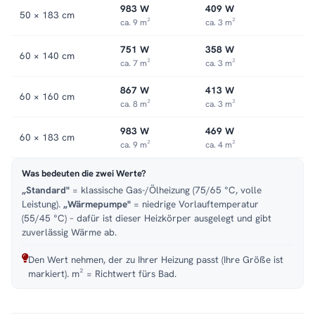
983 W
409 W
50 × 183 cm
ca. 9 m²
ca. 3 m²
751 W
358 W
60 × 140 cm
ca. 7 m²
ca. 3 m²
867 W
413 W
60 × 160 cm
ca. 8 m²
ca. 3 m²
983 W
469 W
60 × 183 cm
ca. 9 m²
ca. 4 m²
Was bedeuten die zwei Werte?
„Standard"
= klassische Gas-/Ölheizung (75/65 °C, volle
Leistung).
„Wärmepumpe"
= niedrige Vorlauftemperatur
(55/45 °C) – dafür ist dieser Heizkörper ausgelegt und gibt
zuverlässig Wärme ab.
Den Wert nehmen, der zu Ihrer Heizung passt (Ihre Größe ist
markiert). m² = Richtwert fürs Bad.