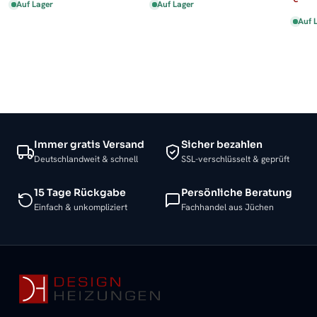
Auf Lager
Auf Lager
Auf 
Immer gratis Versand
Sicher bezahlen
Deutschlandweit & schnell
SSL-verschlüsselt & geprüft
15 Tage Rückgabe
Persönliche Beratung
Einfach & unkompliziert
Fachhandel aus Jüchen