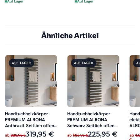
Auf Lager
Auf Lager
Ähnliche Artikel
AUF LAGER
AUF LAGER
A
Handtuchheizkörper
Handtuchheizkörper
Hand
PREMIUM ALRONA
PREMIUM ALRONA
elek
Anthrazit Seitlich offen
Schwarz Seitlich offen
ALRO
rechts oder links
rechts oder links
offen
319,95 €
225,95 €
ab
830,95 €
ab
586,95 €
ab
1.
€