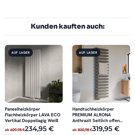
Kunden kauften auch:
AUF LAGER
AUF LAGER
Paneelheizkörper
Handtuchheizkörper
Flachheizkörper LAVA ECO
PREMIUM ALRONA
Vertikal Doppellagig Weiß
Anthrazit Seitlich offen
rechts oder links
234,95 €
319,95 €
ab
609,95 €
ab
830,95 €