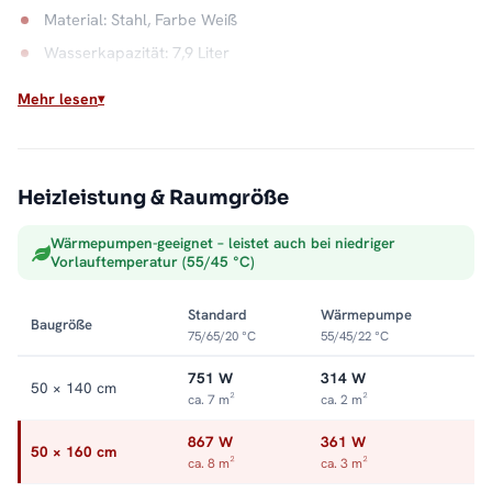
Material: Stahl, Farbe Weiß
Wasserkapazität: 7,9 Liter
Max. Betriebsdruck: 5 bar
Mehr lesen
Anschluss: rechts oder links
Klassische Badwärme, offenes Design
Heizleistung & Raumgröße
Der Betrieb über die Zentralheizung liefert konstante Wärme,
während die seitlich offene Front der Serie ihren Charakter
Wärmepumpen-geeignet – leistet auch bei niedriger
gibt. So verbindet der ALRONA Funktion und Gestaltung im
Vorlauftemperatur (55/45 °C)
weißen Farbton. Alle Größen und Ausführungen finden Sie in
der Kategorie
Handtuchheizkörper seitlich offen
.
Standard
Wärmepumpe
Baugröße
75/65/20 °C
55/45/22 °C
751 W
314 W
50 × 140 cm
ca. 7 m²
ca. 2 m²
867 W
361 W
50 × 160 cm
ca. 8 m²
ca. 3 m²