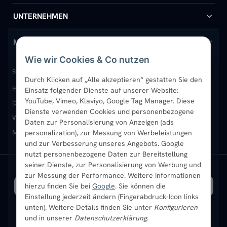
Handtuchheizkörper
Hilfe & Kontakt
UNTERNEHMEN
Design-Heizkörper
Versand & Lieferung
Wir über uns
MEIN KONTO
Wie wir Cookies & Co nutzen
Paneelheizkörper
Rückgabe & Widerruf
Standort & Abholung Jüchen
Anmelden / Mein Konto
BELIEBTE KATEGORIEN
Durch Klicken auf „Alle akzeptieren“ gestatten Sie den
Heizkörper kaufen
Badheizkörper
Handtuchheizkörper
Einsatz folgender Dienste auf unserer Website:
Vertikal-Heizkörper
Garantie & Gewährleistung
B2B-Kunden
Merkliste
YouTube, Vimeo, Klaviyo, Google Tag Manager. Diese
Design-Heizkörper
Paneelheizkörper
Vertikal-Heizkörper
Dienste verwenden Cookies und personenbezogene
Heizkörper-Zubehör
Montageservice vor Ort
Karriere
Newsletter
Wandheizkörper
Wohnraum-Heizkörper
Badheizkörper Schwarz
Daten zur Personalisierung von Anzeigen (ads
Mischbetrieb-Heizkörper
Heizkörper-Zubehör
Aktuelle Angebote
personalization), zur Messung von Werbeleistungen
Sendung verfolgen
Ratgeber
Aktuelle Angebote
und zur Verbesserung unseres Angebots. Google
nutzt personenbezogene Daten zur Bereitstellung
seiner Dienste, zur Personalisierung von Werbung und
Bestpreisgarantie
SICHERE ZAHLUNG
VERSAND MIT
zur Messung der Performance. Weitere Informationen
hierzu finden Sie bei
Google
. Sie können die
Einstellung jederzeit ändern (Fingerabdruck-Icon links
unten). Weitere Details finden Sie unter
Konfigurieren
und in unserer
Datenschutzerklärung
.