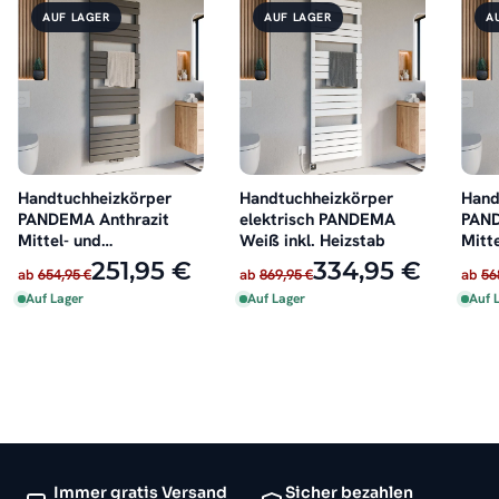
AUF LAGER
AUF LAGER
A
Handtuchheizkörper
Handtuchheizkörper
Hand
PANDEMA Anthrazit
elektrisch PANDEMA
PAN
Mittel- und
Weiß inkl. Heizstab
Mitt
Seitenanschluss
Seit
251,95 €
334,95 €
ab
654,95 €
ab
869,95 €
ab
56
Auf Lager
Auf Lager
Auf 
Immer gratis Versand
Sicher bezahlen