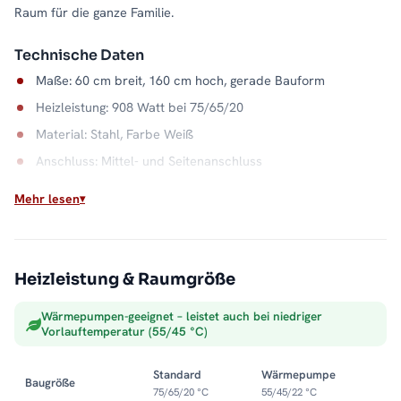
Raum für die ganze Familie.
Technische Daten
Maße: 60 cm breit, 160 cm hoch, gerade Bauform
Heizleistung: 908 Watt bei 75/65/20
Material: Stahl, Farbe Weiß
Anschluss: Mittel- und Seitenanschluss
Wasserkapazität: 8,5 Liter
Mehr lesen
Max. Betriebsdruck: 5 bar
Der Klassiker am Heizkreis
Heizleistung & Raumgröße
Direkt an der Zentralheizung angeschlossen, macht der
PANDEMA aus Heizungswasser trockene Handtücher und ein
Wärmepumpen-geeignet – leistet auch bei niedriger
behagliches Bad. Die doppelte Anschlussoption erleichtert
Vorlauftemperatur (55/45 °C)
dabei jede Montagesituation. Alle Größen und Ausführungen
finden Sie in der Kategorie
Handtuchheizkörper
.
Standard
Wärmepumpe
Baugröße
75/65/20 °C
55/45/22 °C