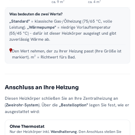
ca. 9 m²
ca. 4 m²
Was bedeuten die zwei Werte?
„Standard"
= klassische Gas-/Ölheizung (75/65 °C, volle
Leistung).
„Wärmepumpe"
= niedrige Vorlauftemperatur
(55/45 °C) – dafür ist dieser Heizkörper ausgelegt und gibt
zuverlässig Wärme ab.
Den Wert nehmen, der zu Ihrer Heizung passt (Ihre Größe ist
markiert). m² = Richtwert fürs Bad.
Anschluss an Ihre Heizung
Diesen Heizkörper schließen Sie an Ihre Zentralheizung an
(
Zweirohr-System
). Über die
„Bestelloption"
legen Sie fest, wie er
ausgestattet wird:
Ohne Thermostat
Nur der Heizkörper inkl.
Wandhalterung
. Den Anschluss stellen Sie