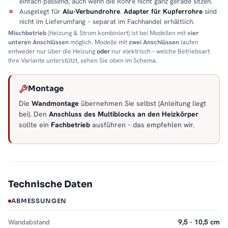
einfach passend, auch wenn die Rohre nicht ganz gerade sitzen.
Ausgelegt für
Alu-Verbundrohre
.
Adapter für Kupferrohre
sind
nicht im Lieferumfang – separat im Fachhandel erhältlich.
Mischbetrieb
(Heizung & Strom kombiniert) ist bei Modellen mit
vier
unteren Anschlüssen
möglich. Modelle mit
zwei Anschlüssen
laufen
entweder nur über die Heizung
oder
nur elektrisch – welche Betriebsart
Ihre Variante unterstützt, sehen Sie oben im Schema.
Montage
Die
Wandmontage
übernehmen Sie selbst (Anleitung liegt
bei). Den
Anschluss des Multiblocks an den Heizkörper
sollte ein
Fachbetrieb
ausführen – das empfehlen wir.
Technische Daten
ABMESSUNGEN
Wandabstand
9,5 - 10,5 cm