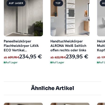
AUF LAGER
TOP
A
Paneelheizkörper
Handtuchheizkörper
Heiz
Flachheizkörper LAVA
ALRONA Weiß Seitlich
Multi
ECO Vertikal
offen rechts oder links
Kopf
Doppellagig Weiß
schw
234,95 €
239,95 €
ab
609,95 €
ab
622,95 €
ab
17
Auf Lager
Auf Lager
Auf 
Ähnliche Artikel