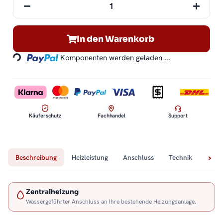
In den Warenkorb
Loading...
Komponenten werden geladen ...
Käuferschutz
Fachhandel
Support
Beschreibung
Heizleistung
Anschluss
Technik
Lief
Zentralheizung
Wassergeführter Anschluss an Ihre bestehende Heizungsanlage.