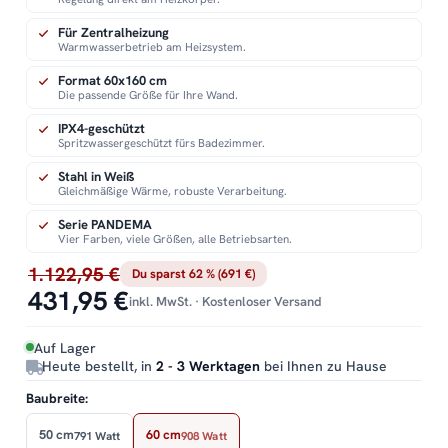
Für Zentralheizung
Warmwasserbetrieb am Heizsystem.
Format 60x160 cm
Die passende Größe für Ihre Wand.
IPX4-geschützt
Spritzwassergeschützt fürs Badezimmer.
Stahl in Weiß
Gleichmäßige Wärme, robuste Verarbeitung.
Serie PANDEMA
Vier Farben, viele Größen, alle Betriebsarten.
1.122,95 €
Du sparst 62 % (691 €)
431,95 €
inkl. MwSt. · Kostenloser Versand
Auf Lager
Heute bestellt, in
2 - 3 Werktagen
bei Ihnen zu Hause
Baubreite:
50 cm
60 cm
791 Watt
908 Watt