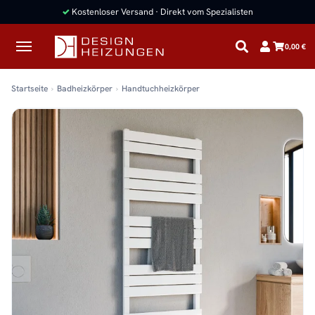
✓
Kostenloser Versand · Direkt vom Spezialisten
0,00 €
Startseite
Badheizkörper
Handtuchheizkörper