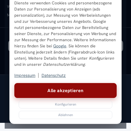
Dienste verwenden Cookies und personenbezogene
Heizkörper-Zubehör
Montageservice vor Ort
Karriere
Newsletter
Wandheizkörper
Wohnraum-Heizkörper
Badheizkörper Schwarz
Daten zur Personalisierung von Anzeigen (ads
Mischbetrieb-Heizkörper
Heizkörper-Zubehör
Aktuelle Angebote
personalization), zur Messung von Werbeleistungen
Sendung verfolgen
Ratgeber
Aktuelle Angebote
und zur Verbesserung unseres Angebots. Google
nutzt personenbezogene Daten zur Bereitstellung
seiner Dienste, zur Personalisierung von Werbung und
Bestpreisgarantie
SICHERE ZAHLUNG
VERSAND MIT
zur Messung der Performance. Weitere Informationen
hierzu finden Sie bei
Google
. Sie können die
Einstellung jederzeit ändern (Fingerabdruck-Icon links
unten). Weitere Details finden Sie unter
Konfigurieren
und in unserer
Datenschutzerklärung
.
Impressum
|
Datenschutz
Vertrag widerrufen
Alle akzeptieren
© 2026 Ada Commerce GmbH
* Alle Preise inkl. gesetzlicher USt. |
Kostenloser Versand
Konfigurieren
Impressum
Datenschutz
AGB
Widerrufsbelehrung
Versandkosten
Batteriegesetz
Sitemap
Ablehnen