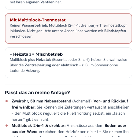
mit Ihren
eigenen Ventilen
her.
Mit Multiblock-Thermostat
Reiner
Wasserbetrieb
:
Multiblock
(2-in-1, drehbar) + Thermostatkopf
inklusive. Nicht genutzte untere Anschlüsse werden mit
Blindstopfen
verschlossen.
+ Heizstab = Mischbetrieb
Multiblock
plus Heizstab
(Essential oder Smart): heizen Sie wahlweise
über die
Zentralheizung oder elektrisch
– z. B. im Sommer ohne
laufende Heizung.
Passt das an meine Anlage?
Zweirohr, 50 mm Nabenabstand
(Achsmaß).
Vor- und Rücklauf
frei wählbar:
Sie können die Zuleitungen vertauscht anschließen
– der Multiblock reguliert die Fließrichtung selbst, ein „falsch
herum" gibt es nicht.
Multiblock 2-in-1 & drehbar:
Anschlüsse aus dem
Boden oder
aus der Wand
erreichen den Heizkörper direkt – Sie drehen ihn