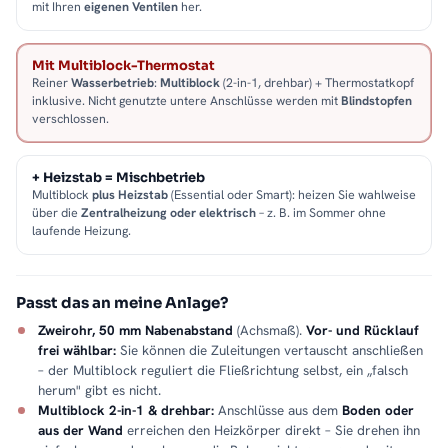
mit Ihren
eigenen Ventilen
her.
Mit Multiblock-Thermostat
Reiner
Wasserbetrieb
:
Multiblock
(2-in-1, drehbar) + Thermostatkopf
inklusive. Nicht genutzte untere Anschlüsse werden mit
Blindstopfen
verschlossen.
+ Heizstab = Mischbetrieb
Multiblock
plus Heizstab
(Essential oder Smart): heizen Sie wahlweise
über die
Zentralheizung oder elektrisch
– z. B. im Sommer ohne
laufende Heizung.
Passt das an meine Anlage?
Zweirohr, 50 mm Nabenabstand
(Achsmaß).
Vor- und Rücklauf
frei wählbar:
Sie können die Zuleitungen vertauscht anschließen
– der Multiblock reguliert die Fließrichtung selbst, ein „falsch
herum" gibt es nicht.
Multiblock 2-in-1 & drehbar:
Anschlüsse aus dem
Boden oder
aus der Wand
erreichen den Heizkörper direkt – Sie drehen ihn