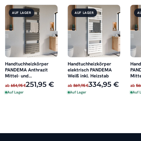
AUF LAGER
AUF LAGER
A
Handtuchheizkörper
Handtuchheizkörper
Hand
PANDEMA Anthrazit
elektrisch PANDEMA
PAN
Mittel- und
Weiß inkl. Heizstab
Mitt
Seitenanschluss
Seit
251,95 €
334,95 €
ab
654,95 €
ab
869,95 €
ab
56
Auf Lager
Auf Lager
Auf 