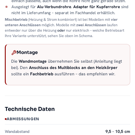
einfach passend, auch wenn die Rohre nicht ganz gerade sitzen.
Ausgelegt für
Alu-Verbundrohre
.
Adapter für Kupferrohre
sind
nicht im Lieferumfang – separat im Fachhandel erhältlich.
Mischbetrieb
(Heizung & Strom kombiniert) ist bei Modellen mit
vier
unteren Anschlüssen
möglich. Modelle mit
zwei Anschlüssen
laufen
entweder nur über die Heizung
oder
nur elektrisch – welche Betriebsart
Ihre Variante unterstützt, sehen Sie oben im Schema.
Montage
Die
Wandmontage
übernehmen Sie selbst (Anleitung liegt
bei). Den
Anschluss des Multiblocks an den Heizkörper
sollte ein
Fachbetrieb
ausführen – das empfehlen wir.
Technische Daten
ABMESSUNGEN
Wandabstand
9,5 - 10,5 cm