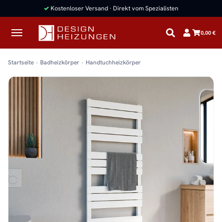
✓
Kostenloser Versand · Direkt vom Spezialisten
0,00 €
Startseite
Badheizkörper
Handtuchheizkörper