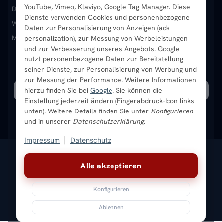
YouTube, Vimeo, Klaviyo, Google Tag Manager. Diese
Design-Heizkörper
Paneelheizkörper
Vertikal-Heizkörper
Dienste verwenden Cookies und personenbezogene
Heizkörper-Zubehör
Montageservice vor Ort
Karriere
Newsletter
Wandheizkörper
Wohnraum-Heizkörper
Badheizkörper Schwarz
Daten zur Personalisierung von Anzeigen (ads
Mischbetrieb-Heizkörper
Heizkörper-Zubehör
Aktuelle Angebote
personalization), zur Messung von Werbeleistungen
Sendung verfolgen
Ratgeber
Aktuelle Angebote
und zur Verbesserung unseres Angebots. Google
nutzt personenbezogene Daten zur Bereitstellung
seiner Dienste, zur Personalisierung von Werbung und
Bestpreisgarantie
SICHERE ZAHLUNG
VERSAND MIT
zur Messung der Performance. Weitere Informationen
hierzu finden Sie bei
Google
. Sie können die
Einstellung jederzeit ändern (Fingerabdruck-Icon links
unten). Weitere Details finden Sie unter
Konfigurieren
und in unserer
Datenschutzerklärung
.
Impressum
|
Datenschutz
Vertrag widerrufen
Alle akzeptieren
© 2026 Ada Commerce GmbH
* Alle Preise inkl. gesetzlicher USt. |
Kostenloser Versand
Konfigurieren
Impressum
Datenschutz
AGB
Widerrufsbelehrung
Versandkosten
Batteriegesetz
Sitemap
Ablehnen