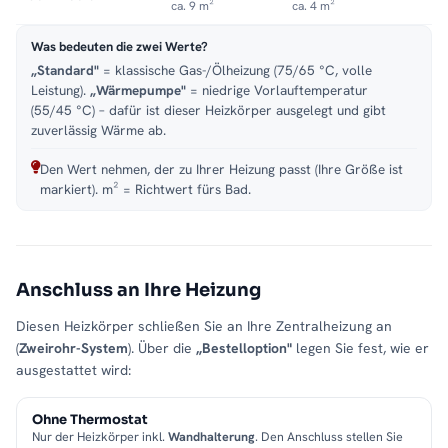
ca. 9 m²
ca. 4 m²
Was bedeuten die zwei Werte?
„Standard"
= klassische Gas-/Ölheizung (75/65 °C, volle
Leistung).
„Wärmepumpe"
= niedrige Vorlauftemperatur
(55/45 °C) – dafür ist dieser Heizkörper ausgelegt und gibt
zuverlässig Wärme ab.
Den Wert nehmen, der zu Ihrer Heizung passt (Ihre Größe ist
markiert). m² = Richtwert fürs Bad.
Anschluss an Ihre Heizung
Diesen Heizkörper schließen Sie an Ihre Zentralheizung an
(
Zweirohr-System
). Über die
„Bestelloption"
legen Sie fest, wie er
ausgestattet wird:
Ohne Thermostat
Nur der Heizkörper inkl.
Wandhalterung
. Den Anschluss stellen Sie