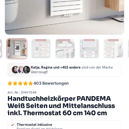
Katja, Regina und +403 andere
sind von der Marke
überzeugt!
403 Bewertungen
Art.-Nr.: DHV1044
Handtuchheizkörper PANDEMA
Weiß Seiten und Mittelanschluss
inkl. Thermostat 60 cm 140 cm
Thermostat inklusive
Regelung direkt am Heizkörper.