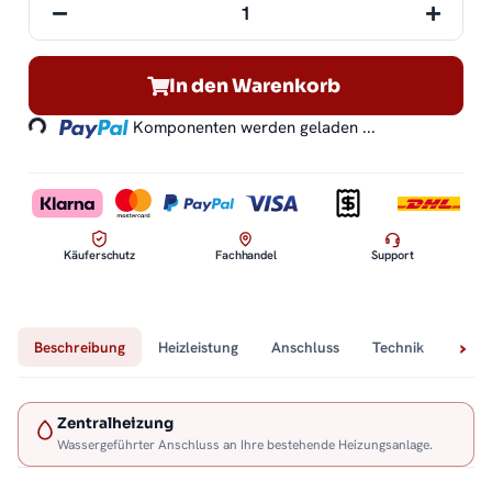
Loading...
In den Warenkorb
Komponenten werden geladen ...
Käuferschutz
Fachhandel
Support
Beschreibung
Heizleistung
Anschluss
Technik
Lief
Zentralheizung
Wassergeführter Anschluss an Ihre bestehende Heizungsanlage.