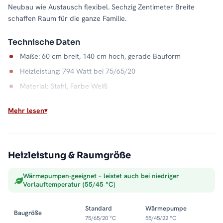
Neubau wie Austausch flexibel. Sechzig Zentimeter Breite
schaffen Raum für die ganze Familie.
Technische Daten
Maße: 60 cm breit, 140 cm hoch, gerade Bauform
Heizleistung: 794 Watt bei 75/65/20
Material: Stahl, Farbe Weiß
Anschluss: Mittel- und Seitenanschluss
Mehr lesen
Wasserkapazität: 7,4 Liter
Max. Betriebsdruck: 5 bar
Zuverlässige Wärme aus dem Heizsystem
Heizleistung & Raumgröße
Als Warmwasser-Handtuchheizkörper nutzt der PANDEMA die
Wärmepumpen-geeignet – leistet auch bei niedriger
vorhandene Heizungsanlage und liefert konstante Wärme ohne
Vorlauftemperatur (55/45 °C)
zusätzliche Energiekosten im Bad. Handtücher hängen dabei
immer vorgewärmt bereit. Alle Größen und Ausführungen
Standard
Wärmepumpe
Baugröße
finden Sie in der Kategorie
Handtuchheizkörper
.
75/65/20 °C
55/45/22 °C