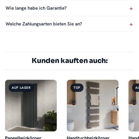
Wie lange habe ich Garantie?
Welche Zahlungsarten bieten Sie an?
Kunden kauften auch:
AUF LAGER
TOP
A
Paneelheizkörper
Handtuchheizkörper
Hand