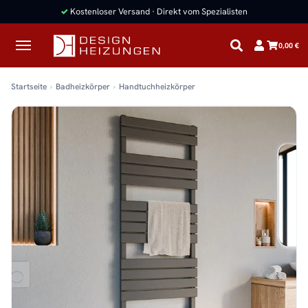
✓
Kostenloser Versand · Direkt vom Spezialisten
0,00 €
Startseite
Badheizkörper
Handtuchheizkörper