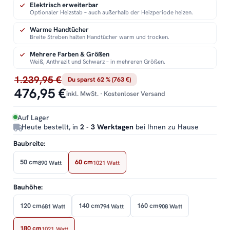
Elektrisch erweiterbar
Optionaler Heizstab – auch außerhalb der Heizperiode heizen.
Warme Handtücher
Breite Streben halten Handtücher warm und trocken.
Mehrere Farben & Größen
Weiß, Anthrazit und Schwarz – in mehreren Größen.
1.239,95 €
Du sparst 62 % (763 €)
476,95 €
inkl. MwSt. · Kostenloser Versand
Auf Lager
Heute bestellt, in
2 - 3 Werktagen
bei Ihnen zu Hause
Baubreite:
50 cm
60 cm
890 Watt
1021 Watt
Bauhöhe:
120 cm
140 cm
160 cm
681 Watt
794 Watt
908 Watt
180 cm
1021 Watt