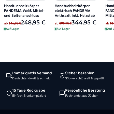
Handtuchheizkörper
Handtuchheizkörper
Hand
PANDEMA Weiß Mittel-
elektrisch PANDEMA
PAN
und Seitenanschluss
Anthrazit inkl. Heizstab
Mitt
Seit
248,95 €
344,95 €
ab
646,95 €
ab
895,95 €
ab
56
Auf Lager
Auf Lager
Auf 
Immer gratis Versand
Sicher bezahlen
Deutschlandweit & schnell
SSL-verschlüsselt & geprüft
15 Tage Rückgabe
Persönliche Beratung
Einfach & unkompliziert
Fachhandel aus Jüchen