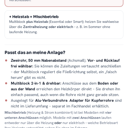
+ Heizstab = Mischbetrieb
Multiblock
plus Heizstab
(Essential oder Smart): heizen Sie wahlweise
über die
Zentralheizung oder elektrisch
– z. B. im Sommer ohne
laufende Heizung.
Passt das an meine Anlage?
Zweirohr, 50 mm Nabenabstand
(Achsmaß).
Vor- und Rücklauf
frei wählbar:
Sie können die Zuleitungen vertauscht anschließen
– der Multiblock reguliert die Fließrichtung selbst, ein „falsch
herum" gibt es nicht.
Multiblock 2-in-1 & drehbar:
Anschlüsse aus dem
Boden oder
aus der Wand
erreichen den Heizkörper direkt – Sie drehen ihn
einfach passend, auch wenn die Rohre nicht ganz gerade sitzen.
Ausgelegt für
Alu-Verbundrohre
.
Adapter für Kupferrohre
sind
nicht im Lieferumfang – separat im Fachhandel erhältlich.
Mischbetrieb
(Heizung & Strom kombiniert) ist bei Modellen mit
vier
unteren Anschlüssen
möglich. Modelle mit
zwei Anschlüssen
laufen
entweder nur über die Heizung
oder
nur elektrisch – welche Betriebsart
Ihre Variante unterstützt, sehen Sie oben im Schema.