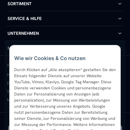
SORTIMENT
Badheizkörper
SERVICE & HILFE
Handtuchheizkörper
Hilfe & Kontakt
UNTERNEHMEN
Design-Heizkörper
Versand & Lieferung
Wir über uns
MEIN KONTO
Wie wir Cookies & Co nutzen
Paneelheizkörper
Rückgabe & Widerruf
Standort & Abholung Jüchen
Anmelden / Mein Konto
BELIEBTE KATEGORIEN
Durch Klicken auf „Alle akzeptieren“ gestatten Sie den
Heizkörper kaufen
Badheizkörper
Handtuchheizkörper
Einsatz folgender Dienste auf unserer Website:
Vertikal-Heizkörper
Garantie & Gewährleistung
B2B-Kunden
Merkliste
YouTube, Vimeo, Klaviyo, Google Tag Manager. Diese
Design-Heizkörper
Paneelheizkörper
Vertikal-Heizkörper
Dienste verwenden Cookies und personenbezogene
Heizkörper-Zubehör
Montageservice vor Ort
Karriere
Newsletter
Wandheizkörper
Wohnraum-Heizkörper
Badheizkörper Schwarz
Daten zur Personalisierung von Anzeigen (ads
Mischbetrieb-Heizkörper
Heizkörper-Zubehör
Aktuelle Angebote
personalization), zur Messung von Werbeleistungen
Sendung verfolgen
Ratgeber
Aktuelle Angebote
und zur Verbesserung unseres Angebots. Google
nutzt personenbezogene Daten zur Bereitstellung
seiner Dienste, zur Personalisierung von Werbung und
Bestpreisgarantie
SICHERE ZAHLUNG
VERSAND MIT
zur Messung der Performance. Weitere Informationen