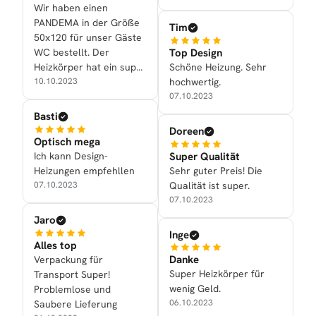
Wir haben einen
PANDEMA in der Größe
Tim
50x120 für unser Gäste
Top Design
WC bestellt. Der
Schöne Heizung. Sehr
Heizkörper hat ein super
hochwertig.
Design und die
10.10.2023
07.10.2023
Heizleistung ist mehr als
genügend! Danke an das
Basti
ganze Team!
Doreen
Optisch mega
Super Qualität
Ich kann Design-
Sehr guter Preis! Die
Heizungen empfehllen
Qualität ist super.
07.10.2023
07.10.2023
Jaro
Inge
Alles top
Danke
Verpackung für
Super Heizkörper für
Transport Super!
wenig Geld.
Problemlose und
06.10.2023
Saubere Lieferung