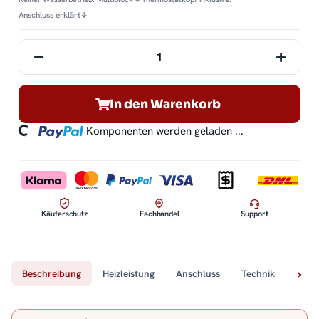
Anschluss erklärt
↓
In den Warenkorb
ding...
Komponenten werden geladen ...
Käuferschutz
Fachhandel
Support
Beschreibung
Heizleistung
Anschluss
Technik
Lief