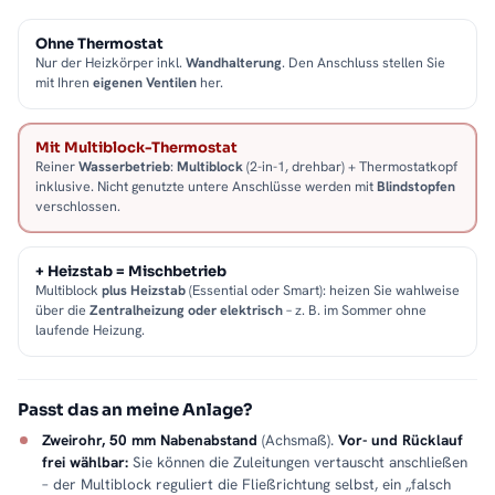
Ohne Thermostat
Nur der Heizkörper inkl.
Wandhalterung
. Den Anschluss stellen Sie
mit Ihren
eigenen Ventilen
her.
Mit Multiblock-Thermostat
Reiner
Wasserbetrieb
:
Multiblock
(2-in-1, drehbar) + Thermostatkopf
inklusive. Nicht genutzte untere Anschlüsse werden mit
Blindstopfen
verschlossen.
+ Heizstab = Mischbetrieb
Multiblock
plus Heizstab
(Essential oder Smart): heizen Sie wahlweise
über die
Zentralheizung oder elektrisch
– z. B. im Sommer ohne
laufende Heizung.
Passt das an meine Anlage?
Zweirohr, 50 mm Nabenabstand
(Achsmaß).
Vor- und Rücklauf
frei wählbar:
Sie können die Zuleitungen vertauscht anschließen
– der Multiblock reguliert die Fließrichtung selbst, ein „falsch