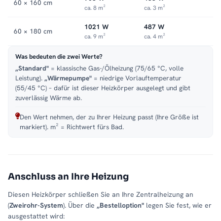
60 × 160 cm
ca. 8 m²
ca. 3 m²
1021 W
487 W
60 × 180 cm
ca. 9 m²
ca. 4 m²
Was bedeuten die zwei Werte?
„Standard"
= klassische Gas-/Ölheizung (75/65 °C, volle
Leistung).
„Wärmepumpe"
= niedrige Vorlauftemperatur
(55/45 °C) – dafür ist dieser Heizkörper ausgelegt und gibt
zuverlässig Wärme ab.
Den Wert nehmen, der zu Ihrer Heizung passt (Ihre Größe ist
markiert). m² = Richtwert fürs Bad.
Anschluss an Ihre Heizung
Diesen Heizkörper schließen Sie an Ihre Zentralheizung an
(
Zweirohr-System
). Über die
„Bestelloption"
legen Sie fest, wie er
ausgestattet wird: