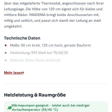
über das mitgelieferte Thermostat, angeschlossen nach Ihrer
Leitungslage. Die Höhe von 120 cm eignet sich für kleine und
mittlere Bäder. PANDEMA bringt beide Anschlussarten mit,
mittig und seitlich, und passt sich damit der Leitung an statt
umgekehrt.
Technische Daten
Maße: 50 cm breit, 120 cm hoch, gerade Bauform
Heizleistung: 593 Watt bei 75/65/20
Material: Stahl, Farbe Anthrazit
Anschluss: Mittel- und Seitenanschluss
Mehr lesen
Wasserkapazität: 5,7 Liter
Max. Betriebsdruck: 5 bar
Der Klassiker am Heizkreis
Heizleistung & Raumgröße
Direkt an der Zentralheizung angeschlossen, macht der
Wärmepumpen-geeignet – leistet auch bei niedriger
PANDEMA aus Heizungswasser trockene Handtücher und ein
Vorlauftemperatur (55/45 °C)