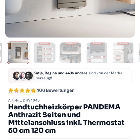
Katja, Regina und +406 andere
sind von der Marke
überzeugt!
406 Bewertungen
Art.-Nr.: DHV1048
Handtuchheizkörper PANDEMA
Anthrazit Seiten und
Mittelanschluss inkl. Thermostat
50 cm 120 cm