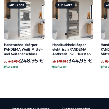
AUF LAGER
AUF LAGER
A
Handtuchheizkörper
Handtuchheizkörper
Hand
PANDEMA Weiß Mittel-
elektrisch PANDEMA
PAN
und Seitenanschluss
Anthrazit inkl. Heizstab
Mitt
Seit
248,95 €
344,95 €
ab
646,95 €
ab
895,95 €
ab
56
Auf Lager
Auf Lager
Auf 
Immer gratis Versand
Sicher bezahlen