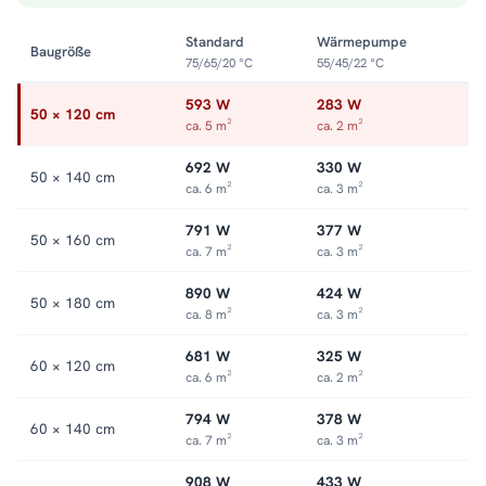
behagliches Bad. Die doppelte Anschlussoption erleichtert
dabei jede Montagesituation. Alle Größen und Ausführungen
Standard
Wärmepumpe
Baugröße
finden Sie in der Kategorie
Handtuchheizkörper
.
75/65/20 °C
55/45/22 °C
593 W
283 W
50 × 120 cm
ca. 5 m²
ca. 2 m²
692 W
330 W
50 × 140 cm
ca. 6 m²
ca. 3 m²
791 W
377 W
50 × 160 cm
ca. 7 m²
ca. 3 m²
890 W
424 W
50 × 180 cm
ca. 8 m²
ca. 3 m²
681 W
325 W
60 × 120 cm
ca. 6 m²
ca. 2 m²
794 W
378 W
60 × 140 cm
ca. 7 m²
ca. 3 m²
908 W
433 W