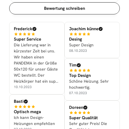
Sortierung
Bewertung schreiben
Frederick
Joachim künne
Super Service
Desing
Die Lieferung war in
Super Design
kürzester Zeit bei uns.
08.10.2023
Wir haben einen
PANDEMA in der Größe
Tim
50x120 für unser Gäste
Top Design
WC bestellt. Der
Schöne Heizung. Sehr
Heizkörper hat ein super
hochwertig.
Design und die
10.10.2023
07.10.2023
Heizleistung ist mehr als
genügend! Danke an das
Basti
ganze Team!
Doreen
Optisch mega
Super Qualität
Ich kann Design-
Sehr guter Preis! Die
Heizungen empfehllen