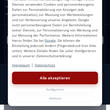
Dienste verwenden Cookies und personenbezogene
Heizkörper-Zubehör
Montageservice vor Ort
Karriere
Newsletter
Wandheizkörper
Wohnraum-Heizkörper
Badheizkörper Schwarz
Daten zur Personalisierung von Anzeigen (ads
Mischbetrieb-Heizkörper
Heizkörper-Zubehör
Aktuelle Angebote
personalization), zur Messung von Werbeleistungen
Sendung verfolgen
Ratgeber
Aktuelle Angebote
und zur Verbesserung unseres Angebots. Google
nutzt personenbezogene Daten zur Bereitstellung
seiner Dienste, zur Personalisierung von Werbung und
Bestpreisgarantie
SICHERE ZAHLUNG
VERSAND MIT
zur Messung der Performance. Weitere Informationen
hierzu finden Sie bei
Google
. Sie können die
Einstellung jederzeit ändern (Fingerabdruck-Icon links
unten). Weitere Details finden Sie unter
Konfigurieren
und in unserer
Datenschutzerklärung
.
Impressum
|
Datenschutz
Vertrag widerrufen
Alle akzeptieren
© 2026 Ada Commerce GmbH
* Alle Preise inkl. gesetzlicher USt. |
Kostenloser Versand
Konfigurieren
Impressum
Datenschutz
AGB
Widerrufsbelehrung
Versandkosten
Batteriegesetz
Sitemap
Ablehnen