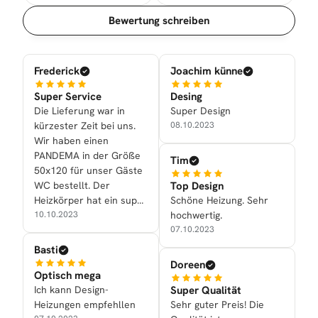
Sortierung
Bewertung schreiben
Frederick
Joachim künne
Super Service
Desing
Die Lieferung war in
Super Design
kürzester Zeit bei uns.
08.10.2023
Wir haben einen
PANDEMA in der Größe
Tim
50x120 für unser Gäste
Top Design
WC bestellt. Der
Schöne Heizung. Sehr
Heizkörper hat ein super
hochwertig.
Design und die
10.10.2023
07.10.2023
Heizleistung ist mehr als
genügend! Danke an das
Basti
ganze Team!
Doreen
Optisch mega
Super Qualität
Ich kann Design-
Sehr guter Preis! Die
Heizungen empfehllen