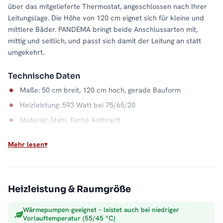
über das mitgelieferte Thermostat, angeschlossen nach Ihrer
Leitungslage. Die Höhe von 120 cm eignet sich für kleine und
mittlere Bäder. PANDEMA bringt beide Anschlussarten mit,
mittig und seitlich, und passt sich damit der Leitung an statt
umgekehrt.
Technische Daten
Maße: 50 cm breit, 120 cm hoch, gerade Bauform
Heizleistung: 593 Watt bei 75/65/20
Material: Stahl, Farbe Anthrazit
Anschluss: Mittel- und Seitenanschluss
Mehr lesen
Wasserkapazität: 5,7 Liter
Max. Betriebsdruck: 5 bar
Der Klassiker am Heizkreis
Heizleistung & Raumgröße
Direkt an der Zentralheizung angeschlossen, macht der
Wärmepumpen-geeignet – leistet auch bei niedriger
PANDEMA aus Heizungswasser trockene Handtücher und ein
Vorlauftemperatur (55/45 °C)