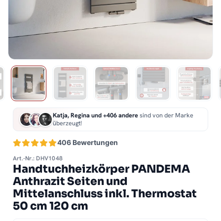
Katja, Regina und +406 andere
sind von der Marke
überzeugt!
406 Bewertungen
Art.-Nr.: DHV1048
Handtuchheizkörper PANDEMA
Anthrazit Seiten und
Mittelanschluss inkl. Thermostat
50 cm 120 cm