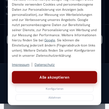
Dienste verwenden Cookies und personenbezogene
Heizkörper-Zubehör
Montageservice vor Ort
Karriere
Newsletter
Wandheizkörper
Wohnraum-Heizkörper
Badheizkörper Schwarz
Daten zur Personalisierung von Anzeigen (ads
Mischbetrieb-Heizkörper
Heizkörper-Zubehör
Aktuelle Angebote
personalization), zur Messung von Werbeleistungen
Sendung verfolgen
Ratgeber
Aktuelle Angebote
und zur Verbesserung unseres Angebots. Google
nutzt personenbezogene Daten zur Bereitstellung
seiner Dienste, zur Personalisierung von Werbung und
Bestpreisgarantie
SICHERE ZAHLUNG
VERSAND MIT
zur Messung der Performance. Weitere Informationen
hierzu finden Sie bei
Google
. Sie können die
Einstellung jederzeit ändern (Fingerabdruck-Icon links
unten). Weitere Details finden Sie unter
Konfigurieren
und in unserer
Datenschutzerklärung
.
Impressum
|
Datenschutz
Vertrag widerrufen
Alle akzeptieren
© 2026 Ada Commerce GmbH
* Alle Preise inkl. gesetzlicher USt. |
Kostenloser Versand
Konfigurieren
Impressum
Datenschutz
AGB
Widerrufsbelehrung
Versandkosten
Batteriegesetz
Sitemap
Ablehnen