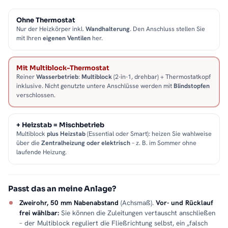
Ohne Thermostat
Nur der Heizkörper inkl.
Wandhalterung
. Den Anschluss stellen Sie
mit Ihren
eigenen Ventilen
her.
Mit Multiblock-Thermostat
Reiner
Wasserbetrieb
:
Multiblock
(2-in-1, drehbar) + Thermostatkopf
inklusive. Nicht genutzte untere Anschlüsse werden mit
Blindstopfen
verschlossen.
+ Heizstab = Mischbetrieb
Multiblock
plus Heizstab
(Essential oder Smart): heizen Sie wahlweise
über die
Zentralheizung oder elektrisch
– z. B. im Sommer ohne
laufende Heizung.
Passt das an meine Anlage?
Zweirohr, 50 mm Nabenabstand
(Achsmaß).
Vor- und Rücklauf
frei wählbar:
Sie können die Zuleitungen vertauscht anschließen
– der Multiblock reguliert die Fließrichtung selbst, ein „falsch