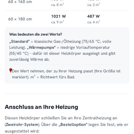
60 × 160 cm
ca. 8 m²
ca. 3 m²
1021 W
487 W
60 × 180 cm
ca. 9 m²
ca. 4 m²
Was bedeuten die zwei Werte?
„Standard"
= klassische Gas-/Ölheizung (75/65 °C, volle
Leistung).
„Wärmepumpe"
= niedrige Vorlauftemperatur
(55/45 °C) – dafür ist dieser Heizkörper ausgelegt und gibt
zuverlässig Wärme ab.
Den Wert nehmen, der zu Ihrer Heizung passt (Ihre Größe ist
markiert). m² = Richtwert fürs Bad.
Anschluss an Ihre Heizung
Diesen Heizkörper schließen Sie an Ihre Zentralheizung an
(
Zweirohr-System
). Über die
„Bestelloption"
legen Sie fest, wie er
ausgestattet wird: