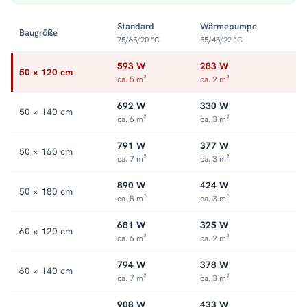
behagliches Bad. Die doppelte Anschlussoption erleichtert
dabei jede Montagesituation. Alle Größen und Ausführungen
Standard
Wärmepumpe
Baugröße
finden Sie in der Kategorie
Handtuchheizkörper
.
75/65/20 °C
55/45/22 °C
593 W
283 W
50 × 120 cm
ca. 5 m²
ca. 2 m²
692 W
330 W
50 × 140 cm
ca. 6 m²
ca. 3 m²
791 W
377 W
50 × 160 cm
ca. 7 m²
ca. 3 m²
890 W
424 W
50 × 180 cm
ca. 8 m²
ca. 3 m²
681 W
325 W
60 × 120 cm
ca. 6 m²
ca. 2 m²
794 W
378 W
60 × 140 cm
ca. 7 m²
ca. 3 m²
908 W
433 W