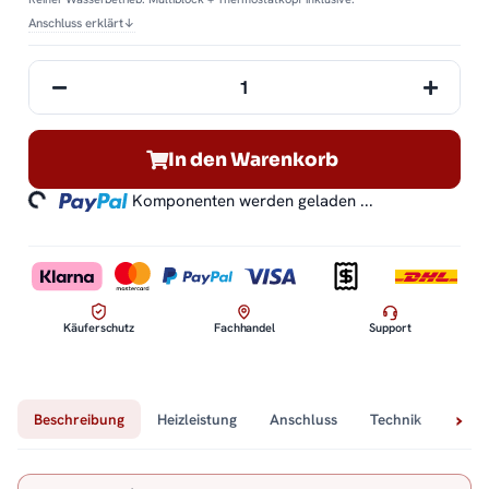
Anschluss erklärt
↓
In den Warenkorb
ding...
Komponenten werden geladen ...
Käuferschutz
Fachhandel
Support
Beschreibung
Heizleistung
Anschluss
Technik
Lief