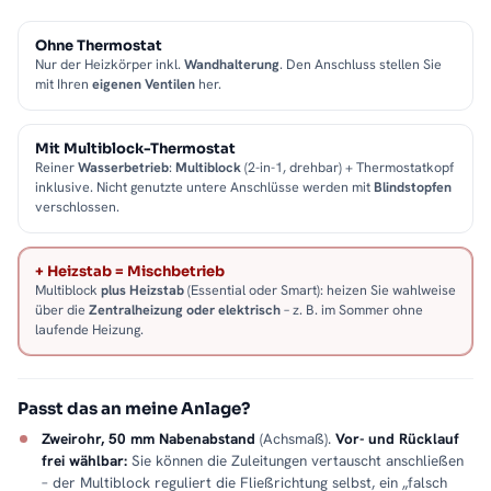
Ohne Thermostat
Nur der Heizkörper inkl.
Wandhalterung
. Den Anschluss stellen Sie
mit Ihren
eigenen Ventilen
her.
Mit Multiblock-Thermostat
Reiner
Wasserbetrieb
:
Multiblock
(2-in-1, drehbar) + Thermostatkopf
inklusive. Nicht genutzte untere Anschlüsse werden mit
Blindstopfen
verschlossen.
+ Heizstab = Mischbetrieb
Multiblock
plus Heizstab
(Essential oder Smart): heizen Sie wahlweise
über die
Zentralheizung oder elektrisch
– z. B. im Sommer ohne
laufende Heizung.
Passt das an meine Anlage?
Zweirohr, 50 mm Nabenabstand
(Achsmaß).
Vor- und Rücklauf
frei wählbar:
Sie können die Zuleitungen vertauscht anschließen
– der Multiblock reguliert die Fließrichtung selbst, ein „falsch