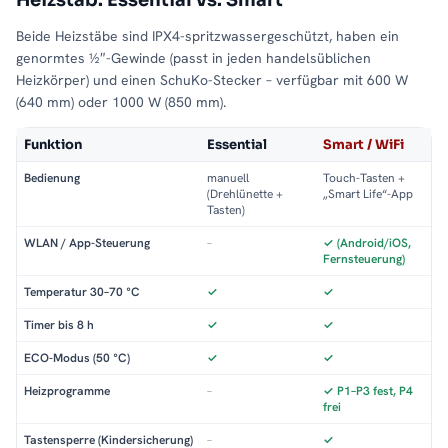
Heizstab: Essential vs. Smart
Beide Heizstäbe sind IPX4-spritzwassergeschützt, haben ein
genormtes ½″-Gewinde (passt in jeden handelsüblichen
Heizkörper) und einen SchuKo-Stecker – verfügbar mit 600 W
(640 mm) oder 1000 W (850 mm).
Funktion
Essential
Smart / WiFi
Bedienung
manuell
Touch-Tasten +
(Drehlünette +
„Smart Life“-App
Tasten)
WLAN / App-Steuerung
–
✓ (Android/iOS,
Fernsteuerung)
Temperatur 30–70 °C
✓
✓
Timer bis 8 h
✓
✓
ECO-Modus (50 °C)
✓
✓
Heizprogramme
–
✓ P1–P3 fest, P4
frei
Tastensperre (Kindersicherung)
–
✓