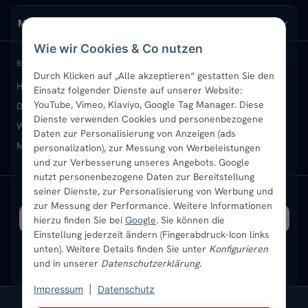
Design-Heizkörper
Versand & Lieferung
Wir über uns
MEIN KONTO
Wie wir Cookies & Co nutzen
Paneelheizkörper
Rückgabe & Widerruf
Standort & Abholung Jüchen
Anmelden / Mein Konto
BELIEBTE KATEGORIEN
Durch Klicken auf „Alle akzeptieren“ gestatten Sie den
Heizkörper kaufen
Badheizkörper
Handtuchheizkörper
Einsatz folgender Dienste auf unserer Website:
Vertikal-Heizkörper
Garantie & Gewährleistung
B2B-Kunden
Merkliste
YouTube, Vimeo, Klaviyo, Google Tag Manager. Diese
Design-Heizkörper
Paneelheizkörper
Vertikal-Heizkörper
Dienste verwenden Cookies und personenbezogene
Heizkörper-Zubehör
Montageservice vor Ort
Karriere
Newsletter
Wandheizkörper
Wohnraum-Heizkörper
Badheizkörper Schwarz
Daten zur Personalisierung von Anzeigen (ads
Mischbetrieb-Heizkörper
Heizkörper-Zubehör
Aktuelle Angebote
personalization), zur Messung von Werbeleistungen
Sendung verfolgen
Ratgeber
Aktuelle Angebote
und zur Verbesserung unseres Angebots. Google
nutzt personenbezogene Daten zur Bereitstellung
seiner Dienste, zur Personalisierung von Werbung und
Bestpreisgarantie
SICHERE ZAHLUNG
VERSAND MIT
zur Messung der Performance. Weitere Informationen
hierzu finden Sie bei
Google
. Sie können die
Einstellung jederzeit ändern (Fingerabdruck-Icon links
unten). Weitere Details finden Sie unter
Konfigurieren
und in unserer
Datenschutzerklärung
.
Impressum
|
Datenschutz