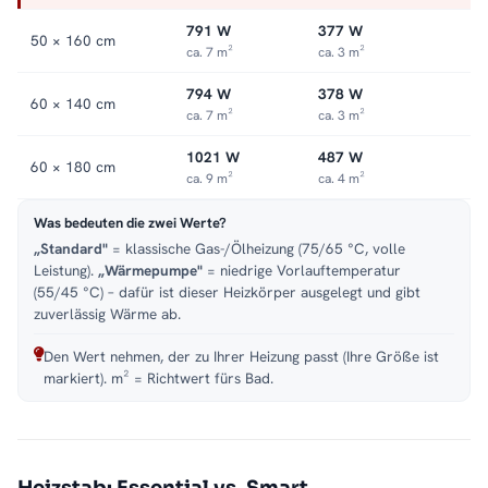
791 W
377 W
50 × 160 cm
ca. 7 m²
ca. 3 m²
794 W
378 W
60 × 140 cm
ca. 7 m²
ca. 3 m²
1021 W
487 W
60 × 180 cm
ca. 9 m²
ca. 4 m²
Was bedeuten die zwei Werte?
„Standard"
= klassische Gas-/Ölheizung (75/65 °C, volle
Leistung).
„Wärmepumpe"
= niedrige Vorlauftemperatur
(55/45 °C) – dafür ist dieser Heizkörper ausgelegt und gibt
zuverlässig Wärme ab.
Den Wert nehmen, der zu Ihrer Heizung passt (Ihre Größe ist
markiert). m² = Richtwert fürs Bad.