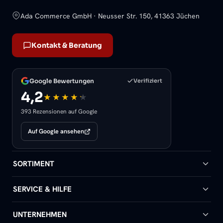
Ada Commerce GmbH · Neusser Str. 150, 41363 Jüchen
Kontakt & Beratung
Google Bewertungen
Verifiziert
4,2
393 Rezensionen auf Google
Auf Google ansehen
SORTIMENT
Badheizkörper
SERVICE & HILFE
Handtuchheizkörper
Hilfe & Kontakt
UNTERNEHMEN