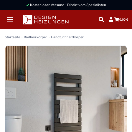
✓
Kostenloser Versand · Direkt vom Spezialisten
0,00 €
Startseite
Badheizkörper
Handtuchheizkörper