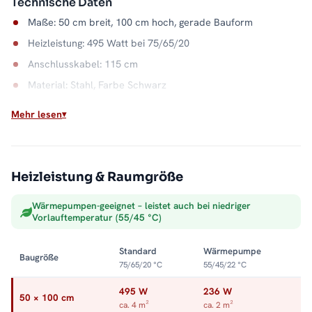
Technische Daten
Maße: 50 cm breit, 100 cm hoch, gerade Bauform
Heizleistung: 495 Watt bei 75/65/20
Anschlusskabel: 115 cm
Material: Stahl, Farbe Schwarz
Anschluss: Mittel- und Seitenanschluss
Mehr lesen
Wasserkapazität: 4,7 Liter
Max. Betriebsdruck: 5 bar
Heizleistung & Raumgröße
Ganzjahres-Prinzip Mischbetrieb
Solange die Zentralheizung läuft, liefert sie die günstige
Wärmepumpen-geeignet – leistet auch bei niedriger
Grundwärme. Ruht sie, übernimmt der Heizstab auf
Vorlauftemperatur (55/45 °C)
Knopfdruck. So bleibt das Bad in jeder Saison warm, ohne die
ganze Anlage zu starten. Alle Größen und Ausführungen finden
Standard
Wärmepumpe
Baugröße
Sie in der Kategorie
Mischbetrieb-Heizkörper
.
75/65/20 °C
55/45/22 °C
495 W
236 W
50 × 100 cm
ca. 4 m²
ca. 2 m²