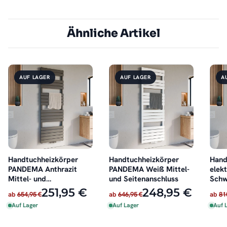
Ähnliche Artikel
AUF LAGER
AUF LAGER
A
Handtuchheizkörper
Handtuchheizkörper
Hand
PANDEMA Anthrazit
PANDEMA Weiß Mittel-
elek
Mittel- und
und Seitenanschluss
Schw
Seitenanschluss
251,95 €
248,95 €
ab
654,95 €
ab
646,95 €
ab
81
Auf Lager
Auf Lager
Auf 