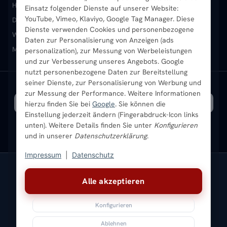
Heizkörper kaufen
Badheizkörper
Handtuchheizkörper
Einsatz folgender Dienste auf unserer Website:
Vertikal-Heizkörper
Garantie & Gewährleistung
B2B-Kunden
Merkliste
YouTube, Vimeo, Klaviyo, Google Tag Manager. Diese
Design-Heizkörper
Paneelheizkörper
Vertikal-Heizkörper
Dienste verwenden Cookies und personenbezogene
Heizkörper-Zubehör
Montageservice vor Ort
Karriere
Newsletter
Wandheizkörper
Wohnraum-Heizkörper
Badheizkörper Schwarz
Daten zur Personalisierung von Anzeigen (ads
Mischbetrieb-Heizkörper
Heizkörper-Zubehör
Aktuelle Angebote
personalization), zur Messung von Werbeleistungen
Sendung verfolgen
Ratgeber
Aktuelle Angebote
und zur Verbesserung unseres Angebots. Google
nutzt personenbezogene Daten zur Bereitstellung
seiner Dienste, zur Personalisierung von Werbung und
Bestpreisgarantie
SICHERE ZAHLUNG
VERSAND MIT
zur Messung der Performance. Weitere Informationen
hierzu finden Sie bei
Google
. Sie können die
Einstellung jederzeit ändern (Fingerabdruck-Icon links
unten). Weitere Details finden Sie unter
Konfigurieren
und in unserer
Datenschutzerklärung
.
Impressum
|
Datenschutz
Vertrag widerrufen
Alle akzeptieren
© 2026 Ada Commerce GmbH
* Alle Preise inkl. gesetzlicher USt. |
Kostenloser Versand
Konfigurieren
Impressum
Datenschutz
AGB
Widerrufsbelehrung
Versandkosten
Batteriegesetz
Sitemap
Ablehnen