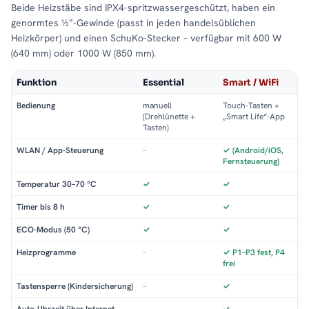
Beide Heizstäbe sind IPX4-spritzwassergeschützt, haben ein
genormtes ½″-Gewinde (passt in jeden handelsüblichen
Heizkörper) und einen SchuKo-Stecker – verfügbar mit 600 W
(640 mm) oder 1000 W (850 mm).
Funktion
Essential
Smart / WiFi
Bedienung
manuell
Touch-Tasten +
(Drehlünette +
„Smart Life“-App
Tasten)
WLAN / App-Steuerung
–
✓ (Android/iOS,
Fernsteuerung)
Temperatur 30–70 °C
✓
✓
Timer bis 8 h
✓
✓
ECO-Modus (50 °C)
✓
✓
Heizprogramme
–
✓ P1–P3 fest, P4
frei
Tastensperre (Kindersicherung)
–
✓