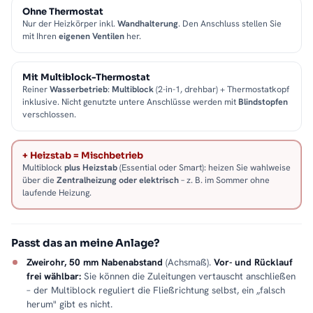
Ohne Thermostat
Nur der Heizkörper inkl.
Wandhalterung
. Den Anschluss stellen Sie
mit Ihren
eigenen Ventilen
her.
Mit Multiblock-Thermostat
Reiner
Wasserbetrieb
:
Multiblock
(2-in-1, drehbar) + Thermostatkopf
inklusive. Nicht genutzte untere Anschlüsse werden mit
Blindstopfen
verschlossen.
+ Heizstab = Mischbetrieb
Multiblock
plus Heizstab
(Essential oder Smart): heizen Sie wahlweise
über die
Zentralheizung oder elektrisch
– z. B. im Sommer ohne
laufende Heizung.
Passt das an meine Anlage?
Zweirohr, 50 mm Nabenabstand
(Achsmaß).
Vor- und Rücklauf
frei wählbar:
Sie können die Zuleitungen vertauscht anschließen
– der Multiblock reguliert die Fließrichtung selbst, ein „falsch
herum" gibt es nicht.