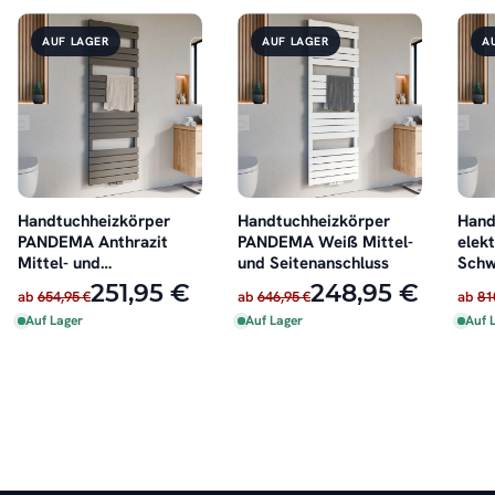
AUF LAGER
AUF LAGER
A
Handtuchheizkörper
Handtuchheizkörper
Hand
PANDEMA Anthrazit
PANDEMA Weiß Mittel-
elek
Mittel- und
und Seitenanschluss
Schw
Seitenanschluss
251,95 €
248,95 €
ab
654,95 €
ab
646,95 €
ab
81
Auf Lager
Auf Lager
Auf 