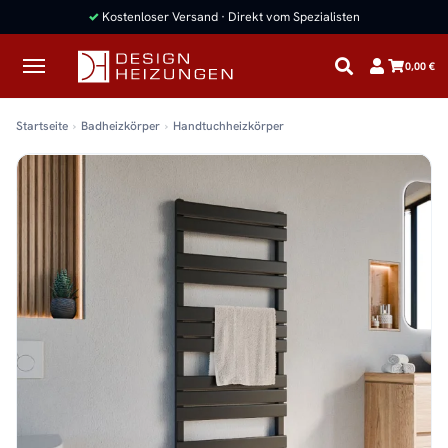
✓
Kostenloser Versand · Direkt vom Spezialisten
0,00 €
Startseite
Badheizkörper
Handtuchheizkörper