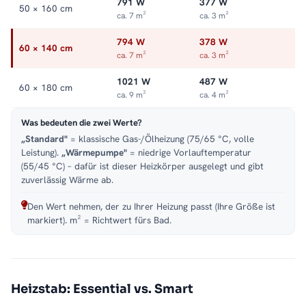
791 W
377 W
50 × 160 cm
ca. 7 m²
ca. 3 m²
794 W
378 W
60 × 140 cm
ca. 7 m²
ca. 3 m²
1021 W
487 W
60 × 180 cm
ca. 9 m²
ca. 4 m²
Was bedeuten die zwei Werte?
„Standard"
= klassische Gas-/Ölheizung (75/65 °C, volle
Leistung).
„Wärmepumpe"
= niedrige Vorlauftemperatur
(55/45 °C) – dafür ist dieser Heizkörper ausgelegt und gibt
zuverlässig Wärme ab.
Den Wert nehmen, der zu Ihrer Heizung passt (Ihre Größe ist
markiert). m² = Richtwert fürs Bad.
Heizstab: Essential vs. Smart