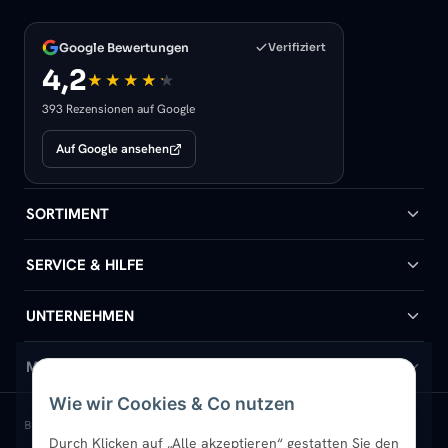
Google Bewertungen
Verifiziert
4,2
393 Rezensionen auf Google
Auf Google ansehen
SORTIMENT
Badheizkörper
SERVICE & HILFE
Handtuchheizkörper
Hilfe & Kontakt
UNTERNEHMEN
Design-Heizkörper
Versand & Lieferung
Wir über uns
MEIN KONTO
Wie wir Cookies & Co nutzen
Paneelheizkörper
Rückgabe & Widerruf
Standort & Abholung Jüchen
Anmelden / Mein Konto
BELIEBTE KATEGORIEN
Durch Klicken auf „Alle akzeptieren“ gestatten Sie den