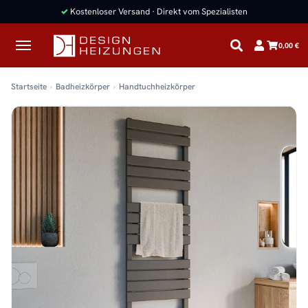
✓
Kostenloser Versand · Direkt vom Spezialisten
0,00 €
Startseite
Badheizkörper
Handtuchheizkörper