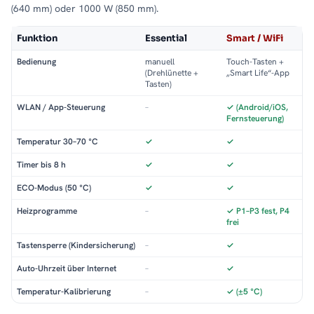
(640 mm) oder 1000 W (850 mm).
Funktion
Essential
Smart / WiFi
Bedienung
manuell
Touch-Tasten +
(Drehlünette +
„Smart Life“-App
Tasten)
WLAN / App-Steuerung
–
✓ (Android/iOS,
Fernsteuerung)
Temperatur 30–70 °C
✓
✓
Timer bis 8 h
✓
✓
ECO-Modus (50 °C)
✓
✓
Heizprogramme
–
✓ P1–P3 fest, P4
frei
Tastensperre (Kindersicherung)
–
✓
Auto-Uhrzeit über Internet
–
✓
Temperatur-Kalibrierung
–
✓ (±5 °C)