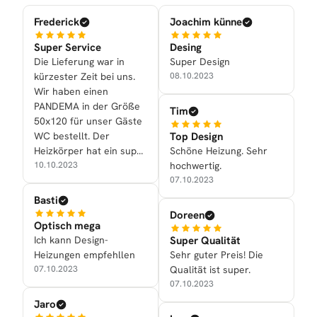
Frederick
Joachim künne
Super Service
Desing
Die Lieferung war in
Super Design
kürzester Zeit bei uns.
08.10.2023
Wir haben einen
PANDEMA in der Größe
Tim
50x120 für unser Gäste
Top Design
WC bestellt. Der
Schöne Heizung. Sehr
Heizkörper hat ein super
hochwertig.
Design und die
10.10.2023
07.10.2023
Heizleistung ist mehr als
genügend! Danke an das
Basti
ganze Team!
Doreen
Optisch mega
Super Qualität
Ich kann Design-
Sehr guter Preis! Die
Heizungen empfehllen
Qualität ist super.
07.10.2023
07.10.2023
Jaro