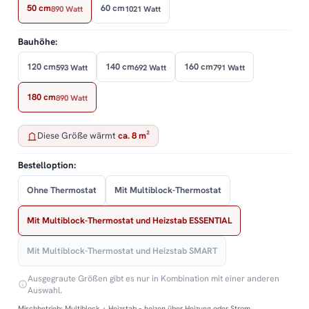
50 cm
60 cm
890 Watt
1021 Watt
Bauhöhe:
120 cm
140 cm
160 cm
593 Watt
692 Watt
791 Watt
180 cm
890 Watt
Diese Größe wärmt
ca. 8 m²
Bestelloption:
Ohne Thermostat
Mit Multiblock-Thermostat
Mit Multiblock-Thermostat und Heizstab ESSENTIAL
Mit Multiblock-Thermostat und Heizstab SMART
Ausgegraute Größen gibt es nur in Kombination mit einer anderen
Auswahl.
Mischbetrieb: Multiblock + Heizstab – heizen über Heizung oder Strom.