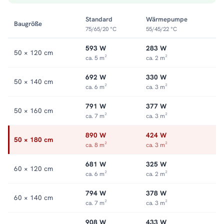
Statt die Heizungsanlage anzuwerfen, heizt der Heizstab das
Bad allein. Im Winter läuft alles klassisch über das Heizsystem.
Standard
Wärmepumpe
Baugröße
Alle Größen und Ausführungen finden Sie in der Kategorie
75/65/20 °C
55/45/22 °C
Mischbetrieb-Heizkörper
.
593 W
283 W
50 × 120 cm
ca. 5 m²
ca. 2 m²
692 W
330 W
50 × 140 cm
ca. 6 m²
ca. 3 m²
791 W
377 W
50 × 160 cm
ca. 7 m²
ca. 3 m²
890 W
424 W
50 × 180 cm
ca. 8 m²
ca. 3 m²
681 W
325 W
60 × 120 cm
ca. 6 m²
ca. 2 m²
794 W
378 W
60 × 140 cm
ca. 7 m²
ca. 3 m²
908 W
433 W