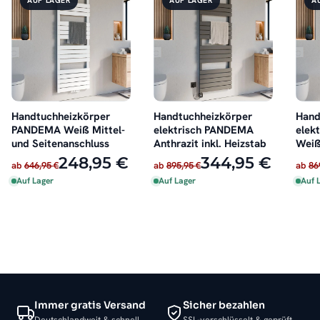
Handtuchheizkörper
Handtuchheizkörper
Hand
PANDEMA Weiß Mittel-
elektrisch PANDEMA
elek
und Seitenanschluss
Anthrazit inkl. Heizstab
Weiß
248,95 €
344,95 €
ab
646,95 €
ab
895,95 €
ab
86
Auf Lager
Auf Lager
Auf 
Immer gratis Versand
Sicher bezahlen
Deutschlandweit & schnell
SSL-verschlüsselt & geprüft