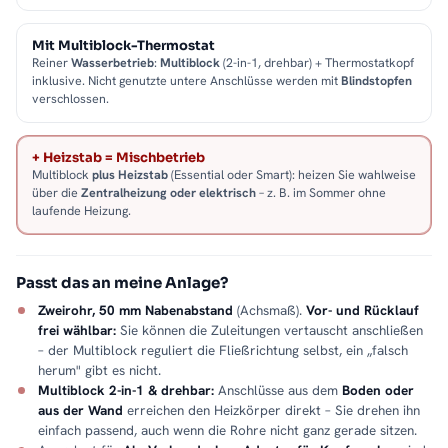
Mit Multiblock-Thermostat
Reiner
Wasserbetrieb
:
Multiblock
(2-in-1, drehbar) + Thermostatkopf
inklusive. Nicht genutzte untere Anschlüsse werden mit
Blindstopfen
verschlossen.
+ Heizstab = Mischbetrieb
Multiblock
plus Heizstab
(Essential oder Smart): heizen Sie wahlweise
über die
Zentralheizung oder elektrisch
– z. B. im Sommer ohne
laufende Heizung.
Passt das an meine Anlage?
Zweirohr, 50 mm Nabenabstand
(Achsmaß).
Vor- und Rücklauf
frei wählbar:
Sie können die Zuleitungen vertauscht anschließen
– der Multiblock reguliert die Fließrichtung selbst, ein „falsch
herum" gibt es nicht.
Multiblock 2-in-1 & drehbar:
Anschlüsse aus dem
Boden oder
aus der Wand
erreichen den Heizkörper direkt – Sie drehen ihn
einfach passend, auch wenn die Rohre nicht ganz gerade sitzen.