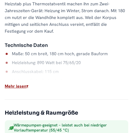
Heizstab plus Thermostatventil machen ihn zum Zwei-
Jahreszeiten-Gerät: Heizung im Winter, Strom danach. Mit 180
cm nutzt er die Wandhöhe komplett aus. Weil der Korpus
mittigen und seitlichen Anschluss vereint, entfällt die
Festlegung vor dem Kauf.
Technische Daten
Maße: 50 cm breit, 180 cm hoch, gerade Bauform
Heizleistung: 890 Watt bei 75/65/20
Anschlusskabel: 115 cm
Material: Stahl, Farbe Anthrazit
Mehr lesen
Anschluss: Mittel- und Seitenanschluss
Wasserkapazität: 8,5 Liter
Max. Betriebsdruck: 5 bar
Heizleistung & Raumgröße
Flexibel durch das Jahr
Wärmepumpen-geeignet – leistet auch bei niedriger
Der Mischbetrieb spielt seine Stärke in der Übergangszeit aus:
Vorlauftemperatur (55/45 °C)