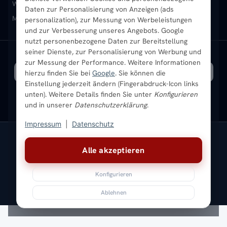
Heizkörper-Zubehör
Montageservice vor Ort
Karriere
Newsletter
Wandheizkörper
Wohnraum-Heizkörper
Badheizkörper Schwarz
Daten zur Personalisierung von Anzeigen (ads
Mischbetrieb-Heizkörper
Heizkörper-Zubehör
Aktuelle Angebote
personalization), zur Messung von Werbeleistungen
Sendung verfolgen
Ratgeber
Aktuelle Angebote
und zur Verbesserung unseres Angebots. Google
nutzt personenbezogene Daten zur Bereitstellung
seiner Dienste, zur Personalisierung von Werbung und
Bestpreisgarantie
SICHERE ZAHLUNG
VERSAND MIT
zur Messung der Performance. Weitere Informationen
hierzu finden Sie bei
Google
. Sie können die
Einstellung jederzeit ändern (Fingerabdruck-Icon links
unten). Weitere Details finden Sie unter
Konfigurieren
und in unserer
Datenschutzerklärung
.
Impressum
|
Datenschutz
Vertrag widerrufen
Alle akzeptieren
© 2026 Ada Commerce GmbH
* Alle Preise inkl. gesetzlicher USt. |
Kostenloser Versand
Konfigurieren
Impressum
Datenschutz
AGB
Widerrufsbelehrung
Versandkosten
Batteriegesetz
Sitemap
Ablehnen