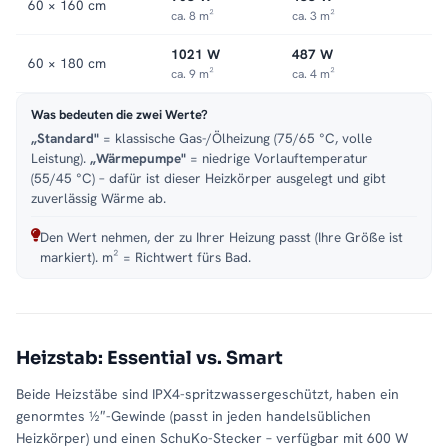
60 × 160 cm
ca. 8 m²
ca. 3 m²
1021 W
487 W
60 × 180 cm
ca. 9 m²
ca. 4 m²
Was bedeuten die zwei Werte?
„Standard"
= klassische Gas-/Ölheizung (75/65 °C, volle
Leistung).
„Wärmepumpe"
= niedrige Vorlauftemperatur
(55/45 °C) – dafür ist dieser Heizkörper ausgelegt und gibt
zuverlässig Wärme ab.
Den Wert nehmen, der zu Ihrer Heizung passt (Ihre Größe ist
markiert). m² = Richtwert fürs Bad.
Heizstab: Essential vs. Smart
Beide Heizstäbe sind IPX4-spritzwassergeschützt, haben ein
genormtes ½″-Gewinde (passt in jeden handelsüblichen
Heizkörper) und einen SchuKo-Stecker – verfügbar mit 600 W