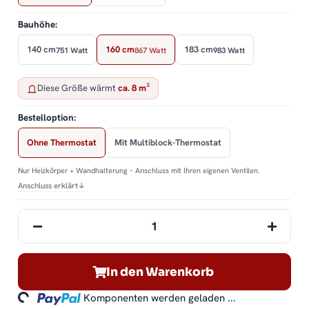
Bauhöhe:
140 cm
160 cm
183 cm
751 Watt
867 Watt
983 Watt
Diese Größe wärmt
ca. 8 m²
Bestelloption:
Ohne Thermostat
Mit Multiblock-Thermostat
Nur Heizkörper + Wandhalterung – Anschluss mit Ihren eigenen Ventilen.
Anschluss erklärt
↓
In den Warenkorb
ding...
Komponenten werden geladen ...