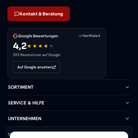
Kontakt & Beratung
Google Bewertungen
Verifiziert
4,2
393 Rezensionen auf Google
Auf Google ansehen
SORTIMENT
Badheizkörper
SERVICE & HILFE
Handtuchheizkörper
Hilfe & Kontakt
UNTERNEHMEN
Design-Heizkörper
Versand & Lieferung
Wir über uns
MEIN KONTO