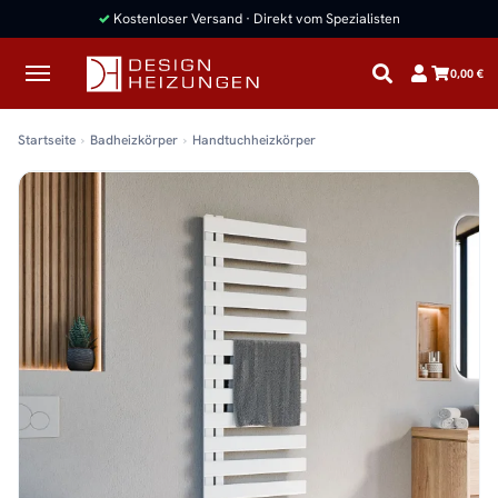
✓
Kostenloser Versand · Direkt vom Spezialisten
0,00 €
Startseite
Badheizkörper
Handtuchheizkörper