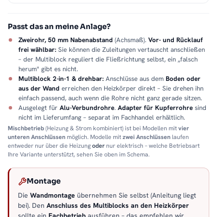
Passt das an meine Anlage?
Zweirohr, 50 mm Nabenabstand
(Achsmaß).
Vor- und Rücklauf
frei wählbar:
Sie können die Zuleitungen vertauscht anschließen
– der Multiblock reguliert die Fließrichtung selbst, ein „falsch
herum" gibt es nicht.
Multiblock 2-in-1 & drehbar:
Anschlüsse aus dem
Boden oder
aus der Wand
erreichen den Heizkörper direkt – Sie drehen ihn
einfach passend, auch wenn die Rohre nicht ganz gerade sitzen.
Ausgelegt für
Alu-Verbundrohre
.
Adapter für Kupferrohre
sind
nicht im Lieferumfang – separat im Fachhandel erhältlich.
Mischbetrieb
(Heizung & Strom kombiniert) ist bei Modellen mit
vier
unteren Anschlüssen
möglich. Modelle mit
zwei Anschlüssen
laufen
entweder nur über die Heizung
oder
nur elektrisch – welche Betriebsart
Ihre Variante unterstützt, sehen Sie oben im Schema.
Montage
Die
Wandmontage
übernehmen Sie selbst (Anleitung liegt
bei). Den
Anschluss des Multiblocks an den Heizkörper
sollte ein
Fachbetrieb
ausführen – das empfehlen wir.