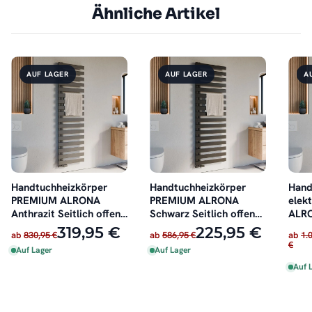
Ähnliche Artikel
AUF LAGER
AUF LAGER
A
Handtuchheizkörper
Handtuchheizkörper
Hand
PREMIUM ALRONA
PREMIUM ALRONA
elek
Anthrazit Seitlich offen
Schwarz Seitlich offen
ALRO
rechts oder links
rechts oder links
offen
319,95 €
225,95 €
ab
830,95 €
ab
586,95 €
ab
1.
€
Auf Lager
Auf Lager
Auf 