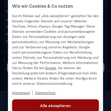
Wie wir Cookies & Co nutzen
Paneelheizkörper
Rückgabe & Widerruf
Standort & Abholung Jüchen
Anmelden / Mein Konto
BELIEBTE KATEGORIEN
Durch Klicken auf „Alle akzeptieren“ gestatten Sie den
Heizkörper kaufen
Badheizkörper
Handtuchheizkörper
Einsatz folgender Dienste auf unserer Website:
Vertikal-Heizkörper
Garantie & Gewährleistung
B2B-Kunden
Merkliste
YouTube, Vimeo, Klaviyo, Google Tag Manager. Diese
Design-Heizkörper
Paneelheizkörper
Vertikal-Heizkörper
Dienste verwenden Cookies und personenbezogene
Heizkörper-Zubehör
Montageservice vor Ort
Karriere
Newsletter
Wandheizkörper
Wohnraum-Heizkörper
Badheizkörper Schwarz
Daten zur Personalisierung von Anzeigen (ads
Mischbetrieb-Heizkörper
Heizkörper-Zubehör
Aktuelle Angebote
personalization), zur Messung von Werbeleistungen
Sendung verfolgen
Ratgeber
Aktuelle Angebote
und zur Verbesserung unseres Angebots. Google
nutzt personenbezogene Daten zur Bereitstellung
seiner Dienste, zur Personalisierung von Werbung und
Bestpreisgarantie
SICHERE ZAHLUNG
VERSAND MIT
zur Messung der Performance. Weitere Informationen
hierzu finden Sie bei
Google
. Sie können die
Einstellung jederzeit ändern (Fingerabdruck-Icon links
unten). Weitere Details finden Sie unter
Konfigurieren
und in unserer
Datenschutzerklärung
.
Impressum
|
Datenschutz
Vertrag widerrufen
Alle akzeptieren
© 2026 Ada Commerce GmbH