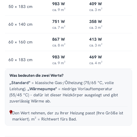
983 W
409 W
50 × 183 cm
ca. 9 m²
ca. 3 m²
751 W
358 W
60 × 140 cm
ca. 7 m²
ca. 3 m²
867 W
413 W
60 × 160 cm
ca. 8 m²
ca. 3 m²
983 W
469 W
60 × 183 cm
ca. 9 m²
ca. 4 m²
Was bedeuten die zwei Werte?
„Standard"
= klassische Gas-/Ölheizung (75/65 °C, volle
Leistung).
„Wärmepumpe"
= niedrige Vorlauftemperatur
(55/45 °C) – dafür ist dieser Heizkörper ausgelegt und gibt
zuverlässig Wärme ab.
Den Wert nehmen, der zu Ihrer Heizung passt (Ihre Größe ist
markiert). m² = Richtwert fürs Bad.