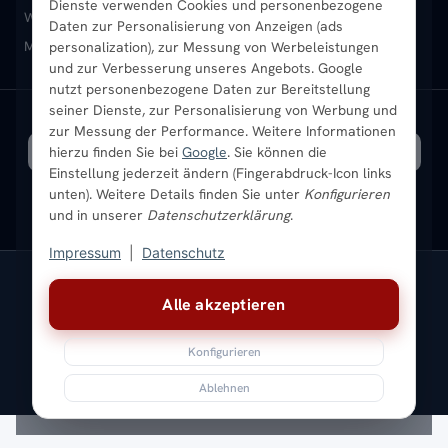
Dienste verwenden Cookies und personenbezogene
Heizkörper-Zubehör
Montageservice vor Ort
Karriere
Newsletter
Wandheizkörper
Wohnraum-Heizkörper
Badheizkörper Schwarz
Daten zur Personalisierung von Anzeigen (ads
Mischbetrieb-Heizkörper
Heizkörper-Zubehör
Aktuelle Angebote
personalization), zur Messung von Werbeleistungen
Sendung verfolgen
Ratgeber
Aktuelle Angebote
und zur Verbesserung unseres Angebots. Google
nutzt personenbezogene Daten zur Bereitstellung
seiner Dienste, zur Personalisierung von Werbung und
Bestpreisgarantie
SICHERE ZAHLUNG
VERSAND MIT
zur Messung der Performance. Weitere Informationen
hierzu finden Sie bei
Google
. Sie können die
Einstellung jederzeit ändern (Fingerabdruck-Icon links
unten). Weitere Details finden Sie unter
Konfigurieren
und in unserer
Datenschutzerklärung
.
Impressum
|
Datenschutz
Vertrag widerrufen
Alle akzeptieren
© 2026 Ada Commerce GmbH
* Alle Preise inkl. gesetzlicher USt. |
Kostenloser Versand
Konfigurieren
Impressum
Datenschutz
AGB
Widerrufsbelehrung
Versandkosten
Batteriegesetz
Sitemap
Ablehnen