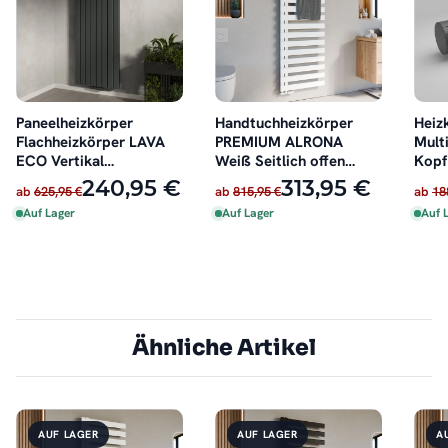
Paneelheizkörper
Handtuchheizkörper
Heiz
Flachheizkörper LAVA
PREMIUM ALRONA
Multi
ECO Vertikal
Weiß Seitlich offen
Kopf 
Doppellagig Anthrazit
rechts oder links
schw
240,95 €
313,95 €
ab
625,95 €
ab
815,95 €
ab
18
Auf Lager
Auf Lager
Auf 
Ähnliche Artikel
AUF LAGER
AUF LAGER
A