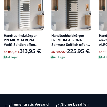
Handtuchheizkörper
Handtuchheizkörper
Hand
PREMIUM ALRONA
PREMIUM ALRONA
elek
Weiß Seitlich offen
Schwarz Seitlich offen
ALRO
rechts oder links
rechts oder links
Seitl
313,95 €
225,95 €
ab
815,95 €
ab
586,95 €
ab
1.
Heiz
Auf Lager
Auf Lager
Auf 
Immer gratis Versand
Sicher bezahlen