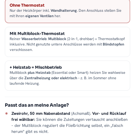
Ohne Thermostat
Nur der Heizkörper inkl.
Wandhalterung
. Den Anschluss stellen Sie
mit Ihren
eigenen Ventilen
her.
Mit Multiblock-Thermostat
Reiner
Wasserbetrieb
:
Multiblock
(2-in-1, drehbar) + Thermostatkopf
inklusive. Nicht genutzte untere Anschlüsse werden mit
Blindstopfen
verschlossen.
+ Heizstab = Mischbetrieb
Multiblock
plus Heizstab
(Essential oder Smart): heizen Sie wahlweise
über die
Zentralheizung oder elektrisch
– z. B. im Sommer ohne
laufende Heizung.
Passt das an meine Anlage?
Zweirohr, 50 mm Nabenabstand
(Achsmaß).
Vor- und Rücklauf
frei wählbar:
Sie können die Zuleitungen vertauscht anschließen
– der Multiblock reguliert die Fließrichtung selbst, ein „falsch
herum" gibt es nicht.