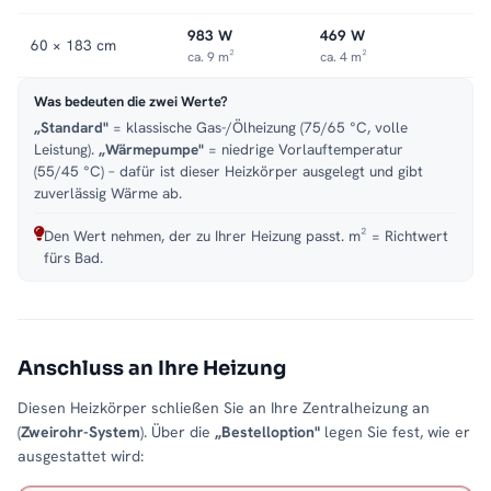
983 W
469 W
60 × 183 cm
ca. 9 m²
ca. 4 m²
Was bedeuten die zwei Werte?
„Standard"
= klassische Gas-/Ölheizung (75/65 °C, volle
Leistung).
„Wärmepumpe"
= niedrige Vorlauftemperatur
(55/45 °C) – dafür ist dieser Heizkörper ausgelegt und gibt
zuverlässig Wärme ab.
Den Wert nehmen, der zu Ihrer Heizung passt. m² = Richtwert
fürs Bad.
Anschluss an Ihre Heizung
Diesen Heizkörper schließen Sie an Ihre Zentralheizung an
(
Zweirohr-System
). Über die
„Bestelloption"
legen Sie fest, wie er
ausgestattet wird: