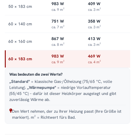
983 W
409 W
50 × 183 cm
ca. 9 m²
ca. 3 m²
751 W
358 W
60 × 140 cm
ca. 7 m²
ca. 3 m²
867 W
413 W
60 × 160 cm
ca. 8 m²
ca. 3 m²
983 W
469 W
60 × 183 cm
ca. 9 m²
ca. 4 m²
Was bedeuten die zwei Werte?
„Standard"
= klassische Gas-/Ölheizung (75/65 °C, volle
Leistung).
„Wärmepumpe"
= niedrige Vorlauftemperatur
(55/45 °C) – dafür ist dieser Heizkörper ausgelegt und gibt
zuverlässig Wärme ab.
Den Wert nehmen, der zu Ihrer Heizung passt (Ihre Größe ist
markiert). m² = Richtwert fürs Bad.