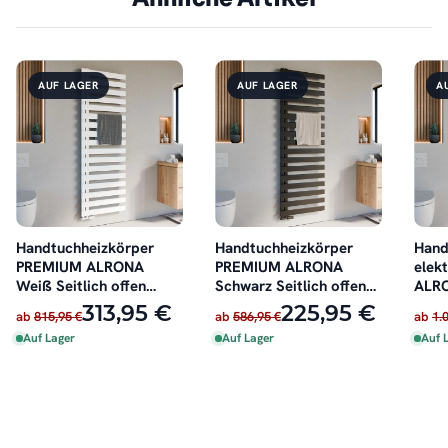
AUF LAGER
AUF LAGER
A
Handtuchheizkörper
Handtuchheizkörper
Hand
PREMIUM ALRONA
PREMIUM ALRONA
elek
Weiß Seitlich offen
Schwarz Seitlich offen
ALRO
rechts oder links
rechts oder links
Seitl
313,95 €
225,95 €
ab
815,95 €
ab
586,95 €
ab
1.
Heiz
Auf Lager
Auf Lager
Auf 