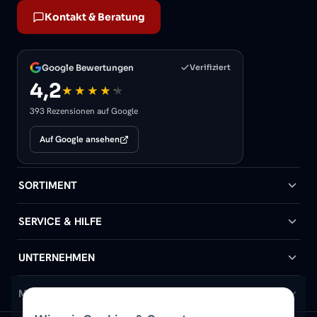
Kontakt & Beratung
Google Bewertungen
Verifiziert
4,2
393 Rezensionen auf Google
Auf Google ansehen
SORTIMENT
Badheizkörper
SERVICE & HILFE
Handtuchheizkörper
Hilfe & Kontakt
UNTERNEHMEN
Design-Heizkörper
Versand & Lieferung
Wir über uns
MEIN KONTO