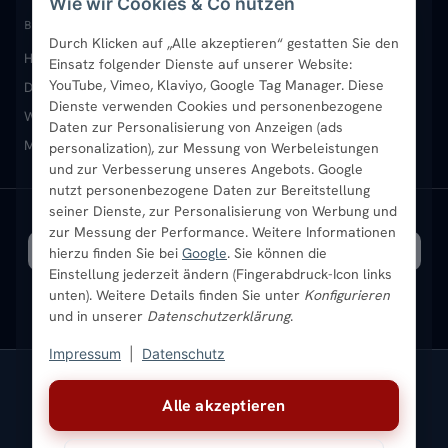
Wie wir Cookies & Co nutzen
Paneelheizkörper
Rückgabe & Widerruf
Standort & Abholung Jüchen
Anmelden / Mein Konto
BELIEBTE KATEGORIEN
Durch Klicken auf „Alle akzeptieren“ gestatten Sie den
Heizkörper kaufen
Badheizkörper
Handtuchheizkörper
Einsatz folgender Dienste auf unserer Website:
Vertikal-Heizkörper
Garantie & Gewährleistung
B2B-Kunden
Merkliste
YouTube, Vimeo, Klaviyo, Google Tag Manager. Diese
Design-Heizkörper
Paneelheizkörper
Vertikal-Heizkörper
Dienste verwenden Cookies und personenbezogene
Heizkörper-Zubehör
Montageservice vor Ort
Karriere
Newsletter
Wandheizkörper
Wohnraum-Heizkörper
Badheizkörper Schwarz
Daten zur Personalisierung von Anzeigen (ads
Mischbetrieb-Heizkörper
Heizkörper-Zubehör
Aktuelle Angebote
personalization), zur Messung von Werbeleistungen
Sendung verfolgen
Ratgeber
Aktuelle Angebote
und zur Verbesserung unseres Angebots. Google
nutzt personenbezogene Daten zur Bereitstellung
seiner Dienste, zur Personalisierung von Werbung und
Bestpreisgarantie
SICHERE ZAHLUNG
VERSAND MIT
zur Messung der Performance. Weitere Informationen
hierzu finden Sie bei
Google
. Sie können die
Einstellung jederzeit ändern (Fingerabdruck-Icon links
unten). Weitere Details finden Sie unter
Konfigurieren
und in unserer
Datenschutzerklärung
.
Impressum
|
Datenschutz
Vertrag widerrufen
Alle akzeptieren
© 2026 Ada Commerce GmbH
* Alle Preise inkl. gesetzlicher USt. |
Kostenloser Versand