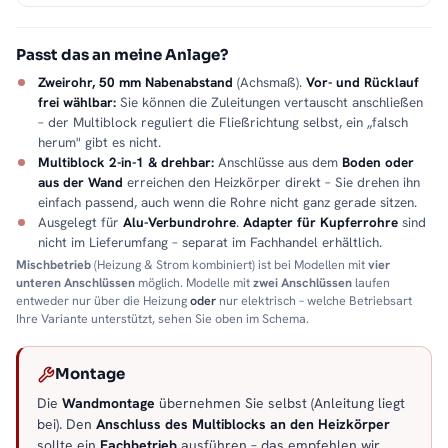
Passt das an meine Anlage?
Zweirohr, 50 mm Nabenabstand
(Achsmaß).
Vor- und Rücklauf
frei wählbar:
Sie können die Zuleitungen vertauscht anschließen
– der Multiblock reguliert die Fließrichtung selbst, ein „falsch
herum" gibt es nicht.
Multiblock 2-in-1 & drehbar:
Anschlüsse aus dem
Boden oder
aus der Wand
erreichen den Heizkörper direkt – Sie drehen ihn
einfach passend, auch wenn die Rohre nicht ganz gerade sitzen.
Ausgelegt für
Alu-Verbundrohre
.
Adapter für Kupferrohre
sind
nicht im Lieferumfang – separat im Fachhandel erhältlich.
Mischbetrieb
(Heizung & Strom kombiniert) ist bei Modellen mit
vier
unteren Anschlüssen
möglich. Modelle mit
zwei Anschlüssen
laufen
entweder nur über die Heizung
oder
nur elektrisch – welche Betriebsart
Ihre Variante unterstützt, sehen Sie oben im Schema.
Montage
Die
Wandmontage
übernehmen Sie selbst (Anleitung liegt
bei). Den
Anschluss des Multiblocks an den Heizkörper
sollte ein
Fachbetrieb
ausführen – das empfehlen wir.