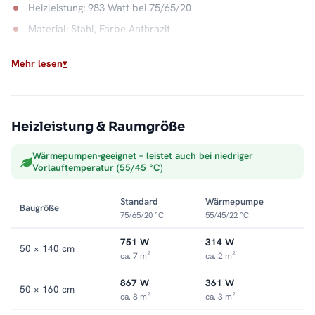
Heizleistung: 983 Watt bei 75/65/20
Material: Stahl, Farbe Anthrazit
Wasserkapazität: 9,0 Liter
Mehr lesen
Max. Betriebsdruck: 5 bar
Anschluss: rechts oder links
Sauber ins Heizsystem integriert
Heizleistung & Raumgröße
Als Warmwasser-Badheizkörper hängt der ALRONA direkt an
Wärmepumpen-geeignet – leistet auch bei niedriger
der Zentralheizung und wandelt deren Wärme in trockene,
Vorlauftemperatur (55/45 °C)
vorgewärmte Handtücher um. Die offene Seite macht das
Auflegen leicht, die Optik bleibt aufgeräumt. Alle Größen und
Standard
Wärmepumpe
Baugröße
Ausführungen finden Sie in der Kategorie
Handtuchheizkörper
75/65/20 °C
55/45/22 °C
seitlich offen
.
751 W
314 W
50 × 140 cm
ca. 7 m²
ca. 2 m²
867 W
361 W
50 × 160 cm
ca. 8 m²
ca. 3 m²