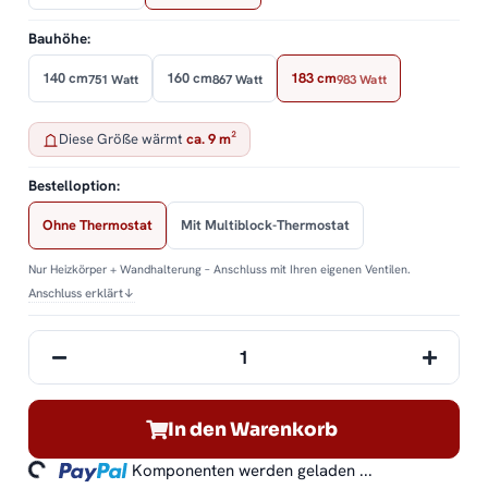
Bauhöhe:
140 cm
160 cm
183 cm
751 Watt
867 Watt
983 Watt
Diese Größe wärmt
ca. 9 m²
Bestelloption:
Ohne Thermostat
Mit Multiblock-Thermostat
Nur Heizkörper + Wandhalterung – Anschluss mit Ihren eigenen Ventilen.
Anschluss erklärt
↓
In den Warenkorb
ding...
Komponenten werden geladen ...