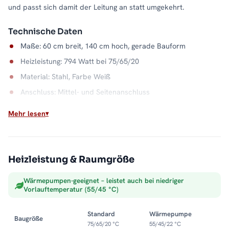
und passt sich damit der Leitung an statt umgekehrt.
Technische Daten
Maße: 60 cm breit, 140 cm hoch, gerade Bauform
Heizleistung: 794 Watt bei 75/65/20
Material: Stahl, Farbe Weiß
Anschluss: Mittel- und Seitenanschluss
Wasserkapazität: 7,4 Liter
Mehr lesen
Max. Betriebsdruck: 5 bar
Der Klassiker am Heizkreis
Heizleistung & Raumgröße
Direkt an der Zentralheizung angeschlossen, macht der
PANDEMA aus Heizungswasser trockene Handtücher und ein
Wärmepumpen-geeignet – leistet auch bei niedriger
behagliches Bad. Die doppelte Anschlussoption erleichtert
Vorlauftemperatur (55/45 °C)
dabei jede Montagesituation. Alle Größen und Ausführungen
finden Sie in der Kategorie
Handtuchheizkörper
.
Standard
Wärmepumpe
Baugröße
75/65/20 °C
55/45/22 °C