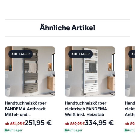
Ähnliche Artikel
AUF LAGER
AUF LAGER
A
Handtuchheizkörper
Handtuchheizkörper
Hand
PANDEMA Anthrazit
elektrisch PANDEMA
elek
Mittel- und
Weiß inkl. Heizstab
Anthr
Seitenanschluss
251,95 €
334,95 €
ab
654,95 €
ab
869,95 €
ab
89
Auf Lager
Auf Lager
Auf 