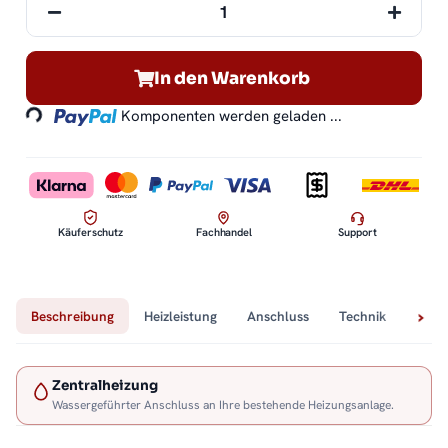
In den Warenkorb
Loading...
Komponenten werden geladen ...
Käuferschutz
Fachhandel
Support
Beschreibung
Heizleistung
Anschluss
Technik
Lief
Zentralheizung
Wassergeführter Anschluss an Ihre bestehende Heizungsanlage.