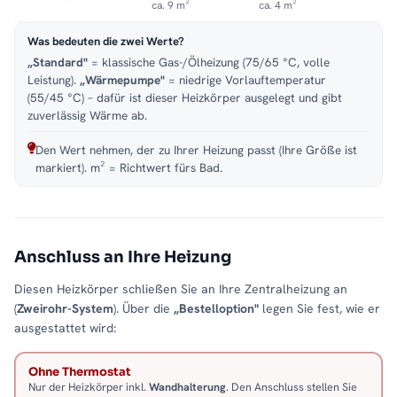
ca. 9 m²
ca. 4 m²
Was bedeuten die zwei Werte?
„Standard"
= klassische Gas-/Ölheizung (75/65 °C, volle
Leistung).
„Wärmepumpe"
= niedrige Vorlauftemperatur
(55/45 °C) – dafür ist dieser Heizkörper ausgelegt und gibt
zuverlässig Wärme ab.
Den Wert nehmen, der zu Ihrer Heizung passt (Ihre Größe ist
markiert). m² = Richtwert fürs Bad.
Anschluss an Ihre Heizung
Diesen Heizkörper schließen Sie an Ihre Zentralheizung an
(
Zweirohr-System
). Über die
„Bestelloption"
legen Sie fest, wie er
ausgestattet wird:
Ohne Thermostat
Nur der Heizkörper inkl.
Wandhalterung
. Den Anschluss stellen Sie