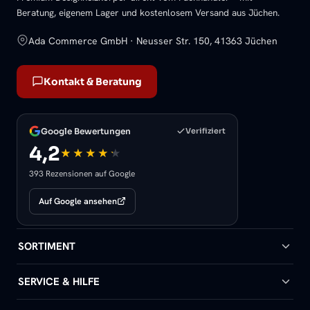
Beratung, eigenem Lager und kostenlosem Versand aus Jüchen.
Ada Commerce GmbH · Neusser Str. 150, 41363 Jüchen
Kontakt & Beratung
Google Bewertungen
Verifiziert
4,2
393 Rezensionen auf Google
Auf Google ansehen
SORTIMENT
Badheizkörper
SERVICE & HILFE