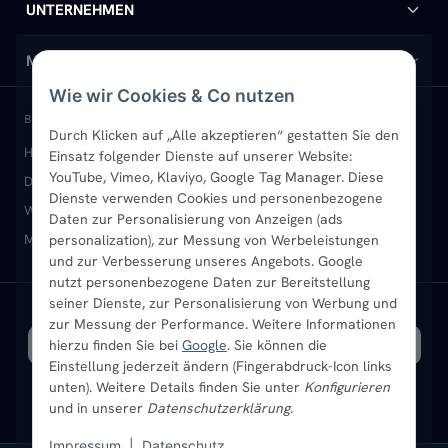
Handtuchheizkörper
Hilfe & Kontakt
UNTERNEHMEN
Design-Heizkörper
Versand & Lieferung
Wir über uns
MEIN KONTO
Wie wir Cookies & Co nutzen
Paneelheizkörper
Rückgabe & Widerruf
Standort & Abholung Jüchen
Anmelden / Mein Konto
BELIEBTE KATEGORIEN
Durch Klicken auf „Alle akzeptieren“ gestatten Sie den
Heizkörper kaufen
Badheizkörper
Handtuchheizkörper
Einsatz folgender Dienste auf unserer Website:
Vertikal-Heizkörper
Garantie & Gewährleistung
B2B-Kunden
Merkliste
YouTube, Vimeo, Klaviyo, Google Tag Manager. Diese
Design-Heizkörper
Paneelheizkörper
Vertikal-Heizkörper
Dienste verwenden Cookies und personenbezogene
Heizkörper-Zubehör
Montageservice vor Ort
Karriere
Newsletter
Wandheizkörper
Wohnraum-Heizkörper
Badheizkörper Schwarz
Daten zur Personalisierung von Anzeigen (ads
Mischbetrieb-Heizkörper
Heizkörper-Zubehör
Aktuelle Angebote
personalization), zur Messung von Werbeleistungen
Sendung verfolgen
Ratgeber
Aktuelle Angebote
und zur Verbesserung unseres Angebots. Google
nutzt personenbezogene Daten zur Bereitstellung
seiner Dienste, zur Personalisierung von Werbung und
Bestpreisgarantie
SICHERE ZAHLUNG
VERSAND MIT
zur Messung der Performance. Weitere Informationen
hierzu finden Sie bei
Google
. Sie können die
Einstellung jederzeit ändern (Fingerabdruck-Icon links
unten). Weitere Details finden Sie unter
Konfigurieren
und in unserer
Datenschutzerklärung
.
Impressum
|
Datenschutz