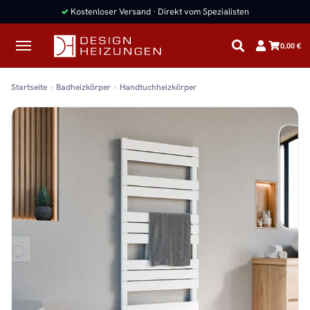
✓
Kostenloser Versand · Direkt vom Spezialisten
0,00 €
Startseite
Badheizkörper
Handtuchheizkörper