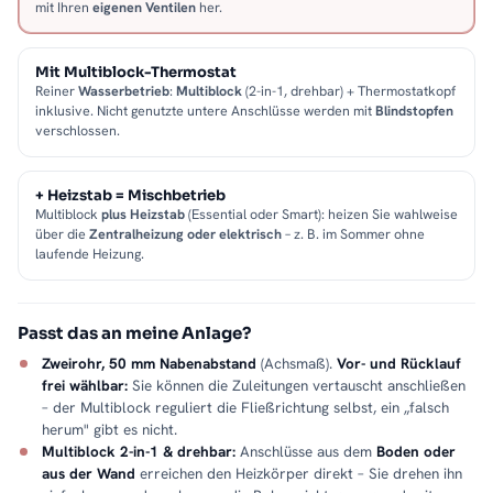
mit Ihren
eigenen Ventilen
her.
Mit Multiblock-Thermostat
Reiner
Wasserbetrieb
:
Multiblock
(2-in-1, drehbar) + Thermostatkopf
inklusive. Nicht genutzte untere Anschlüsse werden mit
Blindstopfen
verschlossen.
+ Heizstab = Mischbetrieb
Multiblock
plus Heizstab
(Essential oder Smart): heizen Sie wahlweise
über die
Zentralheizung oder elektrisch
– z. B. im Sommer ohne
laufende Heizung.
Passt das an meine Anlage?
Zweirohr, 50 mm Nabenabstand
(Achsmaß).
Vor- und Rücklauf
frei wählbar:
Sie können die Zuleitungen vertauscht anschließen
– der Multiblock reguliert die Fließrichtung selbst, ein „falsch
herum" gibt es nicht.
Multiblock 2-in-1 & drehbar:
Anschlüsse aus dem
Boden oder
aus der Wand
erreichen den Heizkörper direkt – Sie drehen ihn