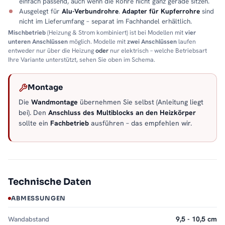
einfach passend, auch wenn die Rohre nicht ganz gerade sitzen.
Ausgelegt für
Alu-Verbundrohre
.
Adapter für Kupferrohre
sind
nicht im Lieferumfang – separat im Fachhandel erhältlich.
Mischbetrieb
(Heizung & Strom kombiniert) ist bei Modellen mit
vier
unteren Anschlüssen
möglich. Modelle mit
zwei Anschlüssen
laufen
entweder nur über die Heizung
oder
nur elektrisch – welche Betriebsart
Ihre Variante unterstützt, sehen Sie oben im Schema.
Montage
Die
Wandmontage
übernehmen Sie selbst (Anleitung liegt
bei). Den
Anschluss des Multiblocks an den Heizkörper
sollte ein
Fachbetrieb
ausführen – das empfehlen wir.
Technische Daten
ABMESSUNGEN
Wandabstand
9,5 - 10,5 cm