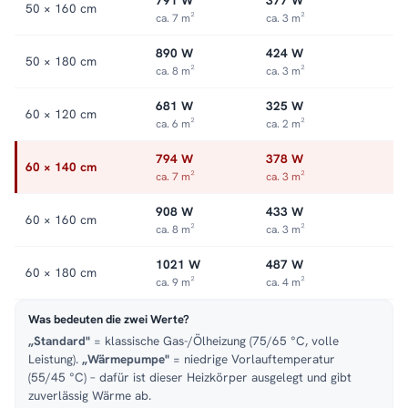
791 W
377 W
Passende Varianten, Zubehör & Service
50 × 160 cm
ca. 7 m²
ca. 3 m²
Passendes Zubehör:
separat erhältlich
.
Service:
Kundenservice
,
890 W
424 W
Montageservice
.
50 × 180 cm
ca. 8 m²
ca. 3 m²
681 W
325 W
60 × 120 cm
ca. 6 m²
ca. 2 m²
794 W
378 W
60 × 140 cm
ca. 7 m²
ca. 3 m²
908 W
433 W
60 × 160 cm
ca. 8 m²
ca. 3 m²
1021 W
487 W
60 × 180 cm
ca. 9 m²
ca. 4 m²
Was bedeuten die zwei Werte?
„Standard"
= klassische Gas-/Ölheizung (75/65 °C, volle
Leistung).
„Wärmepumpe"
= niedrige Vorlauftemperatur
(55/45 °C) – dafür ist dieser Heizkörper ausgelegt und gibt
zuverlässig Wärme ab.