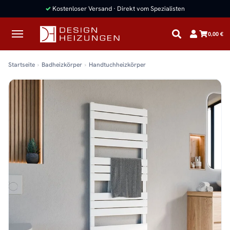
✓
Kostenloser Versand · Direkt vom Spezialisten
0,00 €
Startseite
Badheizkörper
Handtuchheizkörper