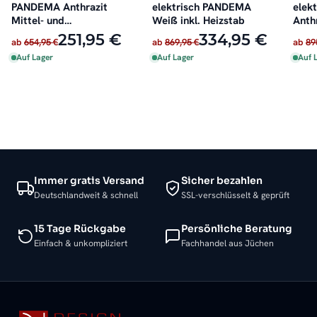
PANDEMA Anthrazit
elektrisch PANDEMA
elek
Mittel- und
Weiß inkl. Heizstab
Anthr
Seitenanschluss
251,95 €
334,95 €
ab
654,95 €
ab
869,95 €
ab
89
Auf Lager
Auf Lager
Auf 
Immer gratis Versand
Sicher bezahlen
Deutschlandweit & schnell
SSL-verschlüsselt & geprüft
15 Tage Rückgabe
Persönliche Beratung
Einfach & unkompliziert
Fachhandel aus Jüchen