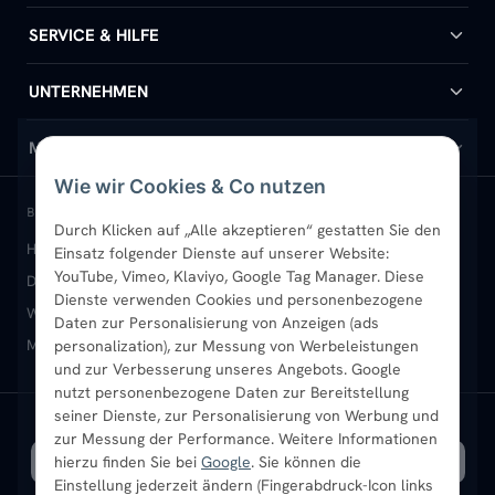
Badheizkörper
SERVICE & HILFE
Handtuchheizkörper
Hilfe & Kontakt
UNTERNEHMEN
Design-Heizkörper
Versand & Lieferung
Wir über uns
MEIN KONTO
Wie wir Cookies & Co nutzen
Paneelheizkörper
Rückgabe & Widerruf
Standort & Abholung Jüchen
Anmelden / Mein Konto
BELIEBTE KATEGORIEN
Durch Klicken auf „Alle akzeptieren“ gestatten Sie den
Heizkörper kaufen
Badheizkörper
Handtuchheizkörper
Einsatz folgender Dienste auf unserer Website:
Vertikal-Heizkörper
Garantie & Gewährleistung
B2B-Kunden
Merkliste
YouTube, Vimeo, Klaviyo, Google Tag Manager. Diese
Design-Heizkörper
Paneelheizkörper
Vertikal-Heizkörper
Dienste verwenden Cookies und personenbezogene
Heizkörper-Zubehör
Montageservice vor Ort
Karriere
Newsletter
Wandheizkörper
Wohnraum-Heizkörper
Badheizkörper Schwarz
Daten zur Personalisierung von Anzeigen (ads
Mischbetrieb-Heizkörper
Heizkörper-Zubehör
Aktuelle Angebote
personalization), zur Messung von Werbeleistungen
Sendung verfolgen
Ratgeber
Aktuelle Angebote
und zur Verbesserung unseres Angebots. Google
nutzt personenbezogene Daten zur Bereitstellung
seiner Dienste, zur Personalisierung von Werbung und
Bestpreisgarantie
SICHERE ZAHLUNG
VERSAND MIT
zur Messung der Performance. Weitere Informationen
hierzu finden Sie bei
Google
. Sie können die
Einstellung jederzeit ändern (Fingerabdruck-Icon links