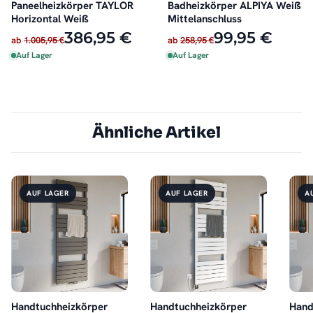
Paneelheizkörper TAYLOR
Badheizkörper ALPIYA Weiß
Horizontal Weiß
Mittelanschluss
386,95 €
99,95 €
ab
1.005,95 €
ab
258,95 €
Auf Lager
Auf Lager
Ähnliche Artikel
AUF LAGER
AUF LAGER
A
Handtuchheizkörper
Handtuchheizkörper
Hand