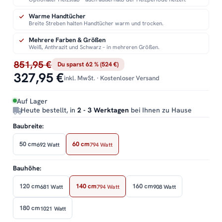
Warme Handtücher
Breite Streben halten Handtücher warm und trocken.
Mehrere Farben & Größen
Weiß, Anthrazit und Schwarz – in mehreren Größen.
851,95 €
Du sparst 62 % (524 €)
327,95 €
inkl. MwSt. · Kostenloser Versand
Auf Lager
Heute bestellt, in
2 - 3 Werktagen
bei Ihnen zu Hause
Baubreite:
50 cm
60 cm
692 Watt
794 Watt
Bauhöhe:
120 cm
140 cm
160 cm
681 Watt
794 Watt
908 Watt
180 cm
1021 Watt