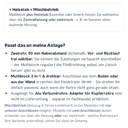
+ Heizstab = Mischbetrieb
Multiblock
plus Heizstab
(Essential oder Smart): heizen Sie wahlweise
über die
Zentralheizung oder elektrisch
– z. B. im Sommer ohne
laufende Heizung.
Passt das an meine Anlage?
Zweirohr, 50 mm Nabenabstand
(Achsmaß).
Vor- und Rücklauf
frei wählbar:
Sie können die Zuleitungen vertauscht anschließen
– der Multiblock reguliert die Fließrichtung selbst, ein „falsch
herum" gibt es nicht.
Multiblock 2-in-1 & drehbar:
Anschlüsse aus dem
Boden oder
aus der Wand
erreichen den Heizkörper direkt – Sie drehen ihn
einfach passend, auch wenn die Rohre nicht ganz gerade sitzen.
Ausgelegt für
Alu-Verbundrohre
.
Adapter für Kupferrohre
sind
nicht im Lieferumfang – separat im Fachhandel erhältlich.
Mischbetrieb
(Heizung & Strom kombiniert) ist bei Modellen mit
vier
unteren Anschlüssen
möglich. Modelle mit
zwei Anschlüssen
laufen
entweder nur über die Heizung
oder
nur elektrisch – welche Betriebsart
Ihre Variante unterstützt, sehen Sie oben im Schema.