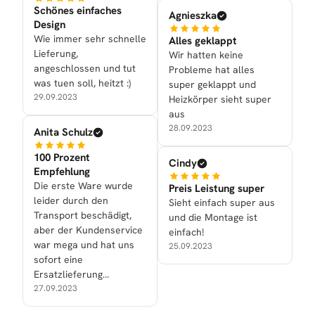
Schönes einfaches
Agnieszka
Design
Wie immer sehr schnelle
Alles geklappt
Lieferung,
Wir hatten keine
angeschlossen und tut
Probleme hat alles
was tuen soll, heitzt :)
super geklappt und
29.09.2023
Heizkörper sieht super
aus
28.09.2023
Anita Schulz
100 Prozent
Cindy
Empfehlung
Die erste Ware wurde
Preis Leistung super
leider durch den
Sieht einfach super aus
Transport beschädigt,
und die Montage ist
aber der Kundenservice
einfach!
war mega und hat uns
25.09.2023
sofort eine
Ersatzlieferung
zukommen lassen.
27.09.2023