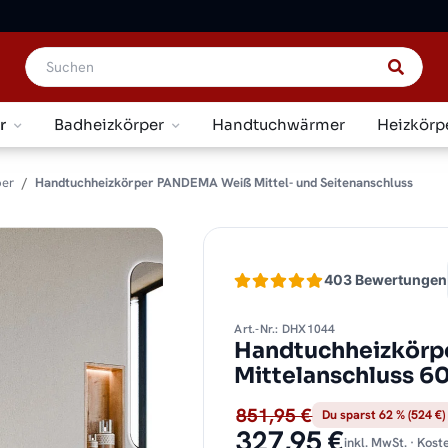
r
Badheizkörper
Handtuchwärmer
Heizkörp
per
Handtuchheizkörper PANDEMA Weiß Mittel- und Seitenanschluss
403 Bewertungen
Art.-Nr.: DHX1044
Handtuchheizkörp
Mittelanschluss 6
851,95 €
Du sparst 62 % (524 €)
327,95 €
inkl. MwSt. · Kos