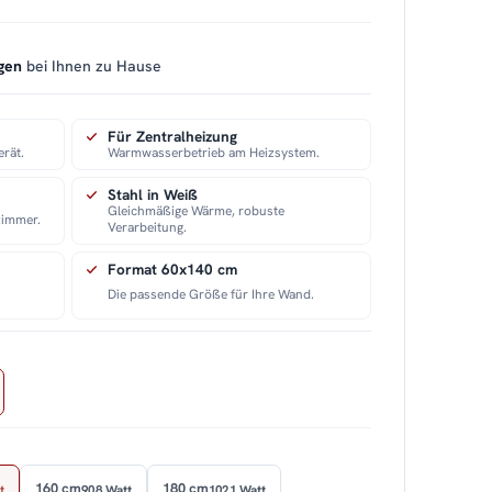
gen
bei Ihnen zu Hause
Für Zentralheizung
erät.
Warmwasserbetrieb am Heizsystem.
Stahl in Weiß
Gleichmäßige Wärme, robuste
zimmer.
Verarbeitung.
Format 60x140 cm
Die passende Größe für Ihre Wand.
160 cm
180 cm
t
908 Watt
1021 Watt