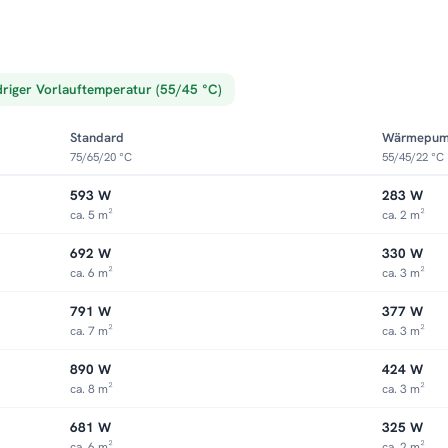
driger Vorlauftemperatur (55/45 °C)
Standard
Wärmepu
75/65/20 °C
55/45/22 °C
593 W
283 W
ca. 5 m²
ca. 2 m²
692 W
330 W
ca. 6 m²
ca. 3 m²
791 W
377 W
ca. 7 m²
ca. 3 m²
890 W
424 W
ca. 8 m²
ca. 3 m²
681 W
325 W
ca. 6 m²
ca. 2 m²