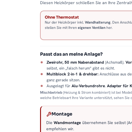
Diesen Heizkörper schließen Sie an Ihre Zentralh
Ohne Thermostat
Nur der Heizkörper inkl.
Wandhalterung
. Den Anschl
stellen Sie mit Ihren
eigenen Ventilen
her.
Passt das an meine Anlage?
Zweirohr, 50 mm Nabenabstand
(Achsmaß).
Vor
selbst, ein „falsch herum" gibt es nicht.
Multiblock 2-in-1 & drehbar:
Anschlüsse aus d
ganz gerade sitzen.
Ausgelegt für
Alu-Verbundrohre
.
Adapter für 
Mischbetrieb
(Heizung & Strom kombiniert) ist bei Mode
welche Betriebsart Ihre Variante unterstützt, sehen Sie
Montage
Die
Wandmontage
übernehmen Sie selbst (Anl
empfehlen wir.