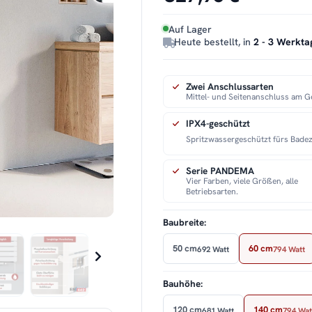
Auf Lager
Heute bestellt, in
2 - 3 Werkta
Zwei Anschlussarten
Mittel- und Seitenanschluss am G
IPX4-geschützt
Spritzwassergeschützt fürs Bade
Serie PANDEMA
Vier Farben, viele Größen, alle
Betriebsarten.
Baubreite:
50 cm
60 cm
692 Watt
794 Watt
Bauhöhe:
120 cm
140 cm
681 Watt
794 Wat