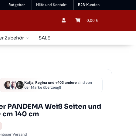
Ratgeber
Hilfe und Kontakt
B2B-Kunden
0,00 €
er Zubehör
SALE
Katja, Regina und +403 andere
sind von
der Marke überzeugt!
er PANDEMA Weiß Seiten und
0 cm 140 cm
tenloser Versand