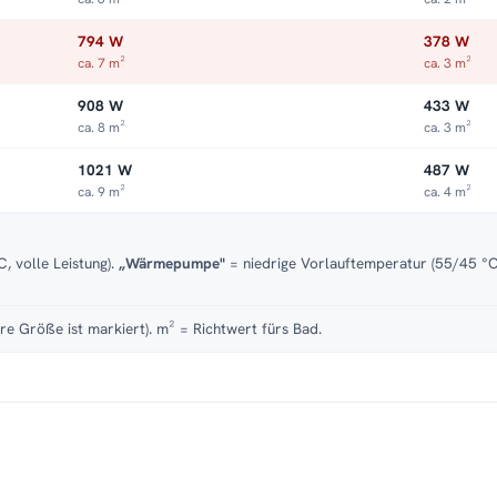
794 W
378 W
ca. 7 m²
ca. 3 m²
908 W
433 W
ca. 8 m²
ca. 3 m²
1021 W
487 W
ca. 9 m²
ca. 4 m²
, volle Leistung).
„Wärmepumpe"
= niedrige Vorlauftemperatur (55/45 °C)
re Größe ist markiert). m² = Richtwert fürs Bad.