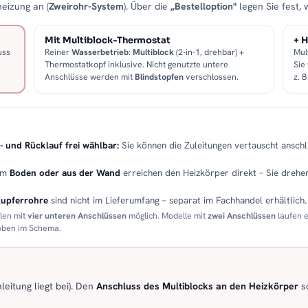
eizung an (
Zweirohr-System
). Über die
„Bestelloption"
legen Sie fest, 
Mit Multiblock-Thermostat
+ H
uss
Reiner
Wasserbetrieb
:
Multiblock
(2-in-1, drehbar) +
Mul
Thermostatkopf inklusive. Nicht genutzte untere
Sie
Anschlüsse werden mit
Blindstopfen
verschlossen.
z. 
- und Rücklauf frei wählbar:
Sie können die Zuleitungen vertauscht anschli
em
Boden oder aus der Wand
erreichen den Heizkörper direkt – Sie drehen
Kupferrohre
sind nicht im Lieferumfang – separat im Fachhandel erhältlich.
llen mit
vier unteren Anschlüssen
möglich. Modelle mit
zwei Anschlüssen
laufen 
 oben im Schema.
eitung liegt bei). Den
Anschluss des Multiblocks an den Heizkörper
so