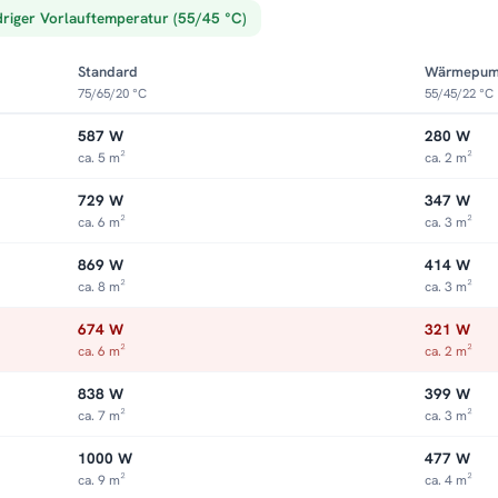
driger Vorlauftemperatur (55/45 °C)
Standard
Wärmepu
75/65/20 °C
55/45/22 °C
587 W
280 W
ca. 5 m²
ca. 2 m²
729 W
347 W
ca. 6 m²
ca. 3 m²
869 W
414 W
ca. 8 m²
ca. 3 m²
674 W
321 W
ca. 6 m²
ca. 2 m²
838 W
399 W
ca. 7 m²
ca. 3 m²
1000 W
477 W
ca. 9 m²
ca. 4 m²