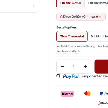
115 cm
140 cm
674 Watt
838 Wat
Diese Größe wärmt
ca. 6 m²
Bestelloption:
Ohne Thermostat
Mit Multibl
Nur Heizkörper + Wandhalterung – Anschluss
Anschluss erklärt
↓
Loading...
Komponenten werd
Käufe