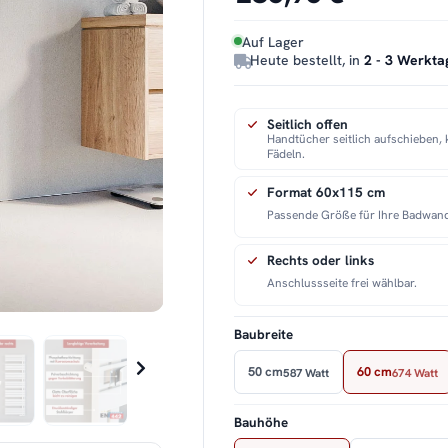
Auf Lager
Heute bestellt, in
2 - 3 Werkta
Seitlich offen
Handtücher seitlich aufschieben, 
Fädeln.
Format 60x115 cm
Passende Größe für Ihre Badwan
Rechts oder links
Anschlussseite frei wählbar.
Baubreite
50 cm
60 cm
587 Watt
674 Watt
Bauhöhe