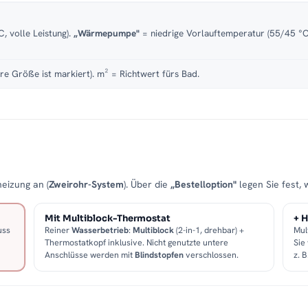
, volle Leistung).
„Wärmepumpe"
= niedrige Vorlauftemperatur (55/45 °C)
re Größe ist markiert). m² = Richtwert fürs Bad.
eizung an (
Zweirohr-System
). Über die
„Bestelloption"
legen Sie fest, 
Mit Multiblock-Thermostat
+ H
uss
Reiner
Wasserbetrieb
:
Multiblock
(2-in-1, drehbar) +
Mul
Thermostatkopf inklusive. Nicht genutzte untere
Sie
Anschlüsse werden mit
Blindstopfen
verschlossen.
z. 