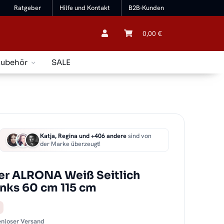
Ratgeber
Hilfe und Kontakt
B2B-Kunden
0,00 €
Zubehör
SALE
Katja, Regina und +406 andere
sind von
der Marke überzeugt!
er ALRONA Weiß Seitlich
links 60 cm 115 cm
tenloser Versand