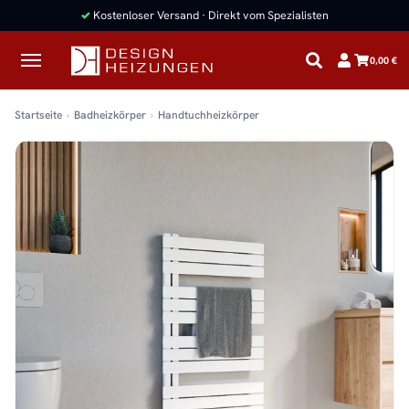
✓
Kostenloser Versand · Direkt vom Spezialisten
0,00 €
Startseite
Badheizkörper
Handtuchheizkörper