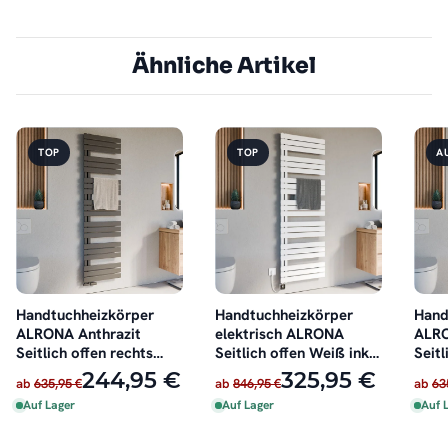
Ähnliche Artikel
TOP
TOP
A
Handtuchheizkörper
Handtuchheizkörper
Hand
ALRONA Anthrazit
elektrisch ALRONA
ALRO
Seitlich offen rechts
Seitlich offen Weiß inkl.
Seitl
oder links
Heizstab
oder 
244,95 €
325,95 €
ab
635,95 €
ab
846,95 €
ab
63
Auf Lager
Auf Lager
Auf 