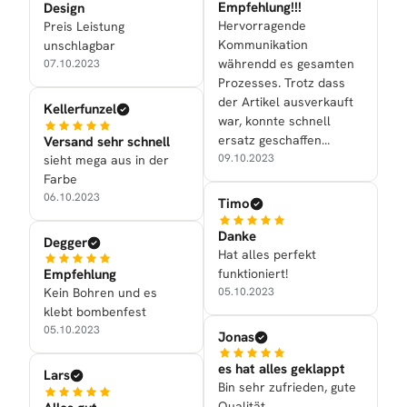
Empfehlung!!!
Design
Hervorragende
Preis Leistung
Kommunikation
unschlagbar
währendd es gesamten
07.10.2023
Prozesses. Trotz dass
der Artikel ausverkauft
Kellerfunzel
war, konnte schnell
ersatz geschaffen
Versand sehr schnell
werden!
09.10.2023
sieht mega aus in der
Farbe
06.10.2023
Timo
Danke
Degger
Hat alles perfekt
funktioniert!
Empfehlung
05.10.2023
Kein Bohren und es
klebt bombenfest
05.10.2023
Jonas
es hat alles geklappt
Lars
Bin sehr zufrieden, gute
Qualität.