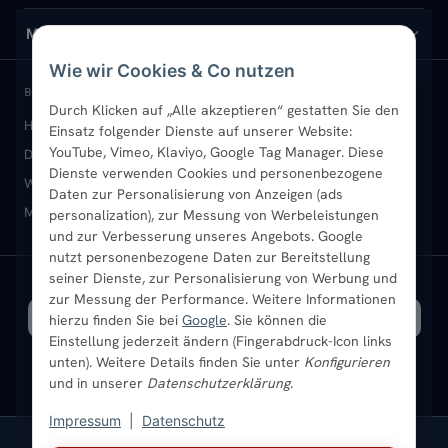
Design-Heizkörper
Versand & Lieferung
Wir über uns
MEIN KONTO
Wie wir Cookies & Co nutzen
Paneelheizkörper
Rückgabe & Widerruf
Standort & Abholung Jüchen
Anmelden / Mein Konto
BELIEBTE KATEGORIEN
Durch Klicken auf „Alle akzeptieren“ gestatten Sie den
Heizkörper kaufen
Badheizkörper
Handtuchheizkörper
Einsatz folgender Dienste auf unserer Website:
Vertikal-Heizkörper
Garantie & Gewährleistung
B2B-Kunden
Merkliste
YouTube, Vimeo, Klaviyo, Google Tag Manager. Diese
Design-Heizkörper
Paneelheizkörper
Vertikal-Heizkörper
Dienste verwenden Cookies und personenbezogene
Heizkörper-Zubehör
Montageservice vor Ort
Karriere
Newsletter
Wandheizkörper
Wohnraum-Heizkörper
Badheizkörper Schwarz
Daten zur Personalisierung von Anzeigen (ads
Mischbetrieb-Heizkörper
Heizkörper-Zubehör
Aktuelle Angebote
personalization), zur Messung von Werbeleistungen
Sendung verfolgen
Ratgeber
Aktuelle Angebote
und zur Verbesserung unseres Angebots. Google
nutzt personenbezogene Daten zur Bereitstellung
seiner Dienste, zur Personalisierung von Werbung und
Bestpreisgarantie
SICHERE ZAHLUNG
VERSAND MIT
zur Messung der Performance. Weitere Informationen
hierzu finden Sie bei
Google
. Sie können die
Einstellung jederzeit ändern (Fingerabdruck-Icon links
unten). Weitere Details finden Sie unter
Konfigurieren
und in unserer
Datenschutzerklärung
.
Impressum
|
Datenschutz