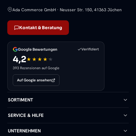
Ada Commerce GmbH · Neusser Str. 150, 41363 Jüchen
Kontakt & Beratung
Google Bewertungen
Verifiziert
4,2
393 Rezensionen auf Google
Auf Google ansehen
SORTIMENT
Badheizkörper
SERVICE & HILFE
Handtuchheizkörper
Hilfe & Kontakt
UNTERNEHMEN