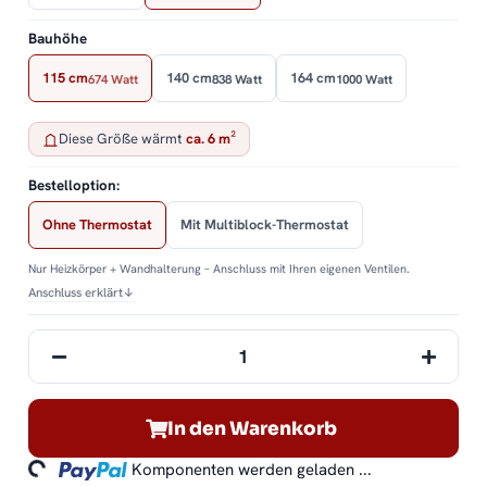
Bauhöhe
115 cm
140 cm
164 cm
674 Watt
838 Watt
1000 Watt
Diese Größe wärmt
ca. 6 m²
Bestelloption:
Ohne Thermostat
Mit Multiblock-Thermostat
Nur Heizkörper + Wandhalterung – Anschluss mit Ihren eigenen Ventilen.
Anschluss erklärt
↓
In den Warenkorb
ding...
Komponenten werden geladen ...