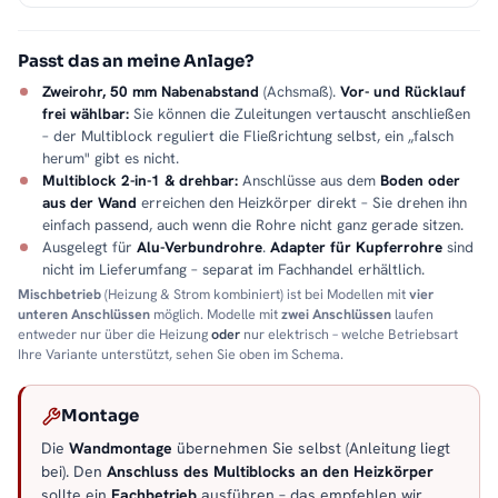
Passt das an meine Anlage?
Zweirohr, 50 mm Nabenabstand
(Achsmaß).
Vor- und Rücklauf
frei wählbar:
Sie können die Zuleitungen vertauscht anschließen
– der Multiblock reguliert die Fließrichtung selbst, ein „falsch
herum" gibt es nicht.
Multiblock 2-in-1 & drehbar:
Anschlüsse aus dem
Boden oder
aus der Wand
erreichen den Heizkörper direkt – Sie drehen ihn
einfach passend, auch wenn die Rohre nicht ganz gerade sitzen.
Ausgelegt für
Alu-Verbundrohre
.
Adapter für Kupferrohre
sind
nicht im Lieferumfang – separat im Fachhandel erhältlich.
Mischbetrieb
(Heizung & Strom kombiniert) ist bei Modellen mit
vier
unteren Anschlüssen
möglich. Modelle mit
zwei Anschlüssen
laufen
entweder nur über die Heizung
oder
nur elektrisch – welche Betriebsart
Ihre Variante unterstützt, sehen Sie oben im Schema.
Montage
Die
Wandmontage
übernehmen Sie selbst (Anleitung liegt
bei). Den
Anschluss des Multiblocks an den Heizkörper
sollte ein
Fachbetrieb
ausführen – das empfehlen wir.