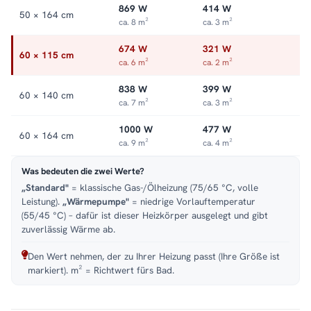
869 W
414 W
50 × 164 cm
ca. 8 m²
ca. 3 m²
674 W
321 W
60 × 115 cm
ca. 6 m²
ca. 2 m²
838 W
399 W
60 × 140 cm
ca. 7 m²
ca. 3 m²
1000 W
477 W
60 × 164 cm
ca. 9 m²
ca. 4 m²
Was bedeuten die zwei Werte?
„Standard"
= klassische Gas-/Ölheizung (75/65 °C, volle
Leistung).
„Wärmepumpe"
= niedrige Vorlauftemperatur
(55/45 °C) – dafür ist dieser Heizkörper ausgelegt und gibt
zuverlässig Wärme ab.
Den Wert nehmen, der zu Ihrer Heizung passt (Ihre Größe ist
markiert). m² = Richtwert fürs Bad.