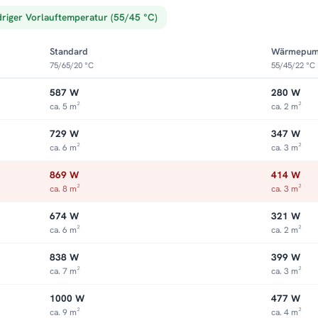
driger Vorlauftemperatur (55/45 °C)
Standard
Wärmepu
75/65/20 °C
55/45/22 °C
587 W
280 W
ca. 5 m²
ca. 2 m²
729 W
347 W
ca. 6 m²
ca. 3 m²
869 W
414 W
ca. 8 m²
ca. 3 m²
674 W
321 W
ca. 6 m²
ca. 2 m²
838 W
399 W
ca. 7 m²
ca. 3 m²
1000 W
477 W
ca. 9 m²
ca. 4 m²