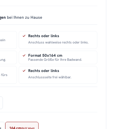
gen
bei Ihnen zu Hause
Rechts oder links
kein
Anschluss wahlweise rechts oder links.
Format 50x164 cm
ung.
Passende Größe für Ihre Badwand.
Rechts oder links
 fürs
Anschlussseite frei wählbar.
164 cm
t
869 Watt