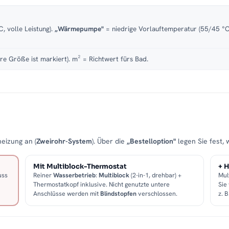
, volle Leistung).
„Wärmepumpe"
= niedrige Vorlauftemperatur (55/45 °C)
re Größe ist markiert). m² = Richtwert fürs Bad.
eizung an (
Zweirohr-System
). Über die
„Bestelloption"
legen Sie fest, 
Mit Multiblock-Thermostat
+ H
uss
Reiner
Wasserbetrieb
:
Multiblock
(2-in-1, drehbar) +
Mul
Thermostatkopf inklusive. Nicht genutzte untere
Sie
Anschlüsse werden mit
Blindstopfen
verschlossen.
z. 