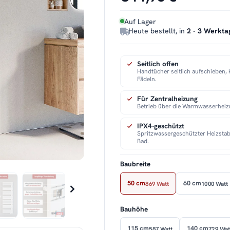
Auf Lager
Heute bestellt, in
2 - 3 Werkta
Seitlich offen
Handtücher seitlich aufschieben, 
Fädeln.
Für Zentralheizung
Betrieb über die Warmwasserheiz
IPX4-geschützt
Spritzwassergeschützter Heizstab
Bad.
Baubreite
50 cm
60 cm
869 Watt
1000 Watt
Bauhöhe
115 cm
140 cm
587 Watt
729 Wat