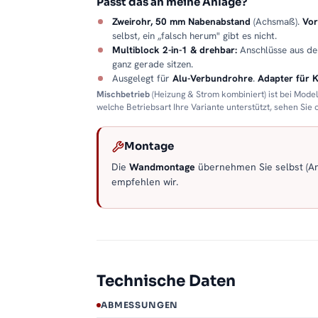
Passt das an meine Anlage?
Zweirohr, 50 mm Nabenabstand
(Achsmaß).
Vor
selbst, ein „falsch herum" gibt es nicht.
Multiblock 2-in-1 & drehbar:
Anschlüsse aus d
ganz gerade sitzen.
Ausgelegt für
Alu-Verbundrohre
.
Adapter für 
Mischbetrieb
(Heizung & Strom kombiniert) ist bei Mode
welche Betriebsart Ihre Variante unterstützt, sehen Sie
Montage
Die
Wandmontage
übernehmen Sie selbst (Anl
empfehlen wir.
Technische Daten
ABMESSUNGEN