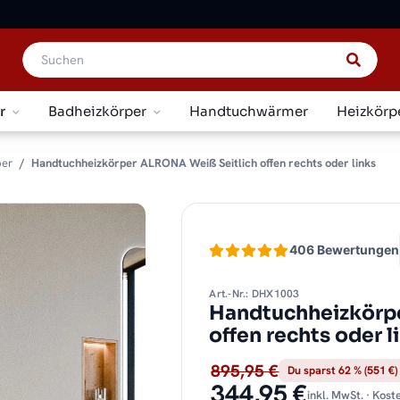
r
Badheizkörper
Handtuchwärmer
Heizkörp
per
Handtuchheizkörper ALRONA Weiß Seitlich offen rechts oder links
406 Bewertungen
Art.-Nr.: DHX1003
Handtuchheizkörp
offen rechts oder 
895,95 €
Du sparst 62 % (551 €)
344,95 €
inkl. MwSt. · Kos