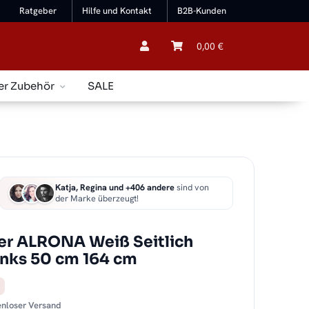
Ratgeber
Hilfe und Kontakt
B2B-Kunden
0,00 €
er Zubehör
SALE
Katja, Regina und +406 andere
sind von
der Marke überzeugt!
er ALRONA Weiß Seitlich
links 50 cm 164 cm
tenloser Versand