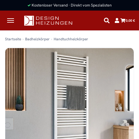
✓
Kostenloser Versand · Direkt vom Spezialisten
0,00 €
Startseite
Badheizkörper
Handtuchheizkörper