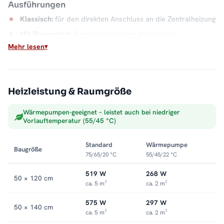
Ausführungen
Klassisch:
für den direkten Anschluss an die Zentralheizung
Mit Thermostat:
Regelung direkt am Heizkörper
Mehr lesen
Mischbetrieb:
mit Heizstab und Thermostatventil, elektrisch
in der Übergangszeit
SMART-Mischbetrieb:
mit smartem Heizstab
Heizleistung & Raumgröße
Montage
Wärmepumpen-geeignet – leistet auch bei niedriger
Wandmontage mit 9 bis 10,5 cm Wandabstand. Weitere
Vorlauftemperatur (55/45 °C)
Modelle finden Sie in der Kategorie
Badheizkörper mit
Mittelanschluss
.
Standard
Wärmepumpe
Baugröße
75/65/20 °C
55/45/22 °C
519 W
268 W
50 × 120 cm
ca. 5 m²
ca. 2 m²
575 W
297 W
50 × 140 cm
ca. 5 m²
ca. 2 m²