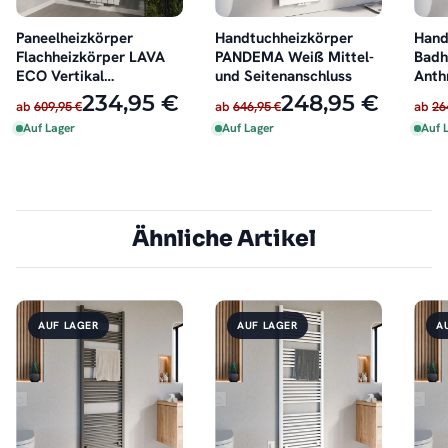
Paneelheizkörper
Handtuchheizkörper
Hand
Flachheizkörper LAVA
PANDEMA Weiß Mittel-
Badh
ECO Vertikal
und Seitenanschluss
Anth
Doppellagig Weiß
Mitt
234,95 €
248,95 €
ab
609,95 €
ab
646,95 €
ab
26
Auf Lager
Auf Lager
Auf 
Ähnliche Artikel
AUF LAGER
AUF LAGER
A