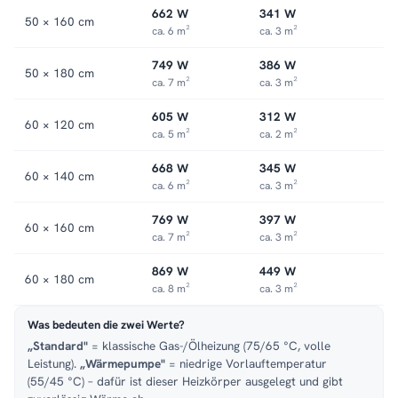
662 W
341 W
50 × 160 cm
ca. 6 m²
ca. 3 m²
749 W
386 W
50 × 180 cm
ca. 7 m²
ca. 3 m²
605 W
312 W
60 × 120 cm
ca. 5 m²
ca. 2 m²
668 W
345 W
60 × 140 cm
ca. 6 m²
ca. 3 m²
769 W
397 W
60 × 160 cm
ca. 7 m²
ca. 3 m²
869 W
449 W
60 × 180 cm
ca. 8 m²
ca. 3 m²
Was bedeuten die zwei Werte?
„Standard"
= klassische Gas-/Ölheizung (75/65 °C, volle
Leistung).
„Wärmepumpe"
= niedrige Vorlauftemperatur
(55/45 °C) – dafür ist dieser Heizkörper ausgelegt und gibt