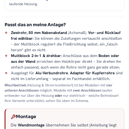
laufende Heizung.
Passt das an meine Anlage?
Zweirohr, 50 mm Nabenabstand
(Achsmaß).
Vor- und Rücklauf
frei wählbar:
Sie können die Zuleitungen vertauscht anschließen
– der Multiblock reguliert die Fließrichtung selbst, ein „falsch
herum" gibt es nicht.
Multiblock 2-in-1 & drehbar:
Anschlüsse aus dem
Boden oder
aus der Wand
erreichen den Heizkörper direkt – Sie drehen ihn
einfach passend, auch wenn die Rohre nicht ganz gerade sitzen.
Ausgelegt für
Alu-Verbundrohre
.
Adapter für Kupferrohre
sind
nicht im Lieferumfang – separat im Fachhandel erhältlich.
Mischbetrieb
(Heizung & Strom kombiniert) ist bei Modellen mit
vier
unteren Anschlüssen
möglich. Modelle mit
zwei Anschlüssen
laufen
entweder nur über die Heizung
oder
nur elektrisch – welche Betriebsart
Ihre Variante unterstützt, sehen Sie oben im Schema.
Montage
Die
Wandmontage
übernehmen Sie selbst (Anleitung liegt