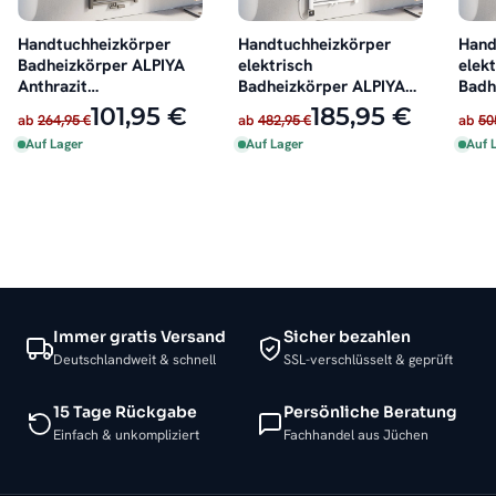
Handtuchheizkörper
Handtuchheizkörper
Hand
Badheizkörper ALPIYA
elektrisch
elekt
Anthrazit
Badheizkörper ALPIYA
Badh
Mittelanschluss
Weiß inkl. Heizstab
Anthr
101,95 €
185,95 €
ab
264,95 €
ab
482,95 €
ab
50
Auf Lager
Auf Lager
Auf 
Immer gratis Versand
Sicher bezahlen
Deutschlandweit & schnell
SSL-verschlüsselt & geprüft
15 Tage Rückgabe
Persönliche Beratung
Einfach & unkompliziert
Fachhandel aus Jüchen