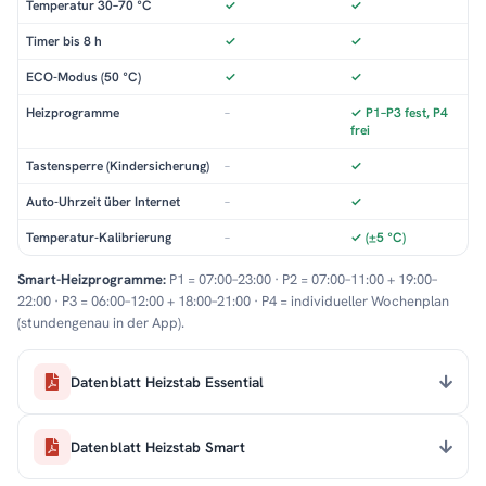
Temperatur 30–70 °C
✓
✓
Timer bis 8 h
✓
✓
ECO-Modus (50 °C)
✓
✓
Heizprogramme
–
✓ P1–P3 fest, P4
frei
Tastensperre (Kindersicherung)
–
✓
Auto-Uhrzeit über Internet
–
✓
Temperatur-Kalibrierung
–
✓ (±5 °C)
Smart-Heizprogramme:
P1 = 07:00–23:00 · P2 = 07:00–11:00 + 19:00–
22:00 · P3 = 06:00–12:00 + 18:00–21:00 · P4 = individueller Wochenplan
(stundengenau in der App).
Datenblatt Heizstab Essential
Datenblatt Heizstab Smart