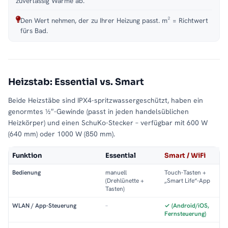
zuverlässig Wärme ab.
Den Wert nehmen, der zu Ihrer Heizung passt. m² = Richtwert
fürs Bad.
Heizstab: Essential vs. Smart
Beide Heizstäbe sind IPX4-spritzwassergeschützt, haben ein
genormtes ½″-Gewinde (passt in jeden handelsüblichen
Heizkörper) und einen SchuKo-Stecker – verfügbar mit 600 W
(640 mm) oder 1000 W (850 mm).
Funktion
Essential
Smart / WiFi
Bedienung
manuell
Touch-Tasten +
(Drehlünette +
„Smart Life“-App
Tasten)
WLAN / App-Steuerung
–
✓ (Android/iOS,
Fernsteuerung)