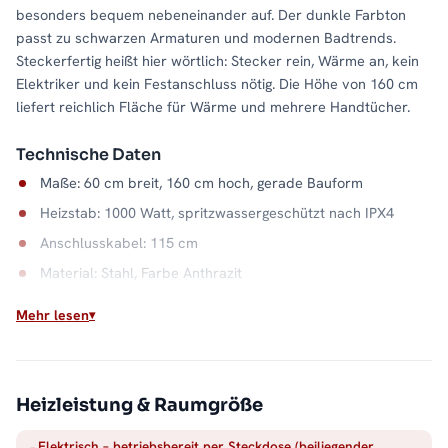
besonders bequem nebeneinander auf. Der dunkle Farbton
passt zu schwarzen Armaturen und modernen Badtrends.
Steckerfertig heißt hier wörtlich: Stecker rein, Wärme an, kein
Elektriker und kein Festanschluss nötig. Die Höhe von 160 cm
liefert reichlich Fläche für Wärme und mehrere Handtücher.
Technische Daten
Maße: 60 cm breit, 160 cm hoch, gerade Bauform
Heizstab: 1000 Watt, spritzwassergeschützt nach IPX4
Anschlusskabel: 115 cm
Material: Stahl, Farbe Anthrazit
Wasserkapazität: 7,8 Liter
Mehr lesen
Wandabstand: 9 bis 10,5 cm
Elektrisch heizen, wann Sie wollen
Heizleistung & Raumgröße
Weil der ALPIYA elektrisch arbeitet, bleiben Handtücher auch
warm, wenn die Zentralheizung aus ist: im Sommer, in der
Elektrisch – betriebsbereit per Steckdose (beiliegender