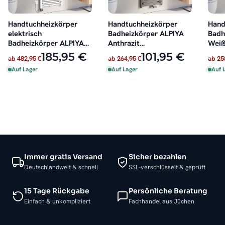
Handtuchheizkörper
Handtuchheizkörper
Hand
elektrisch
Badheizkörper ALPIYA
Badh
Badheizkörper ALPIYA
Anthrazit
Weiß
Weiß inkl. Heizstab
Mittelanschluss
185,95 €
101,95 €
ab
482,95 €
ab
264,95 €
ab
25
Auf Lager
Auf Lager
Auf 
Immer gratis Versand
Sicher bezahlen
Deutschlandweit & schnell
SSL-verschlüsselt & geprüft
15 Tage Rückgabe
Persönliche Beratung
Einfach & unkompliziert
Fachhandel aus Jüchen