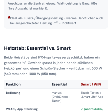
Anschluss an die Zentralheizung. Watt-Leistung je Baugröße
(Ihre Auswahl ist markiert).
Ideal als Zusatz-/Übergangsheizung – warme Handtücher auch
bei ausgeschalteter Heizung. m² = Richtwert.
Heizstab: Essential vs. Smart
Beide Heizstäbe sind IPX4-spritzwassergeschützt, haben ein
genormtes ½″-Gewinde (passt in jeden handelsüblichen
Heizkörper) und einen SchuKo-Stecker – verfügbar mit 600 W
(640 mm) oder 1000 W (850 mm).
Funktion
Essential
Smart / WiFi
Bedienung
manuell
Touch-Tasten +
(Drehlünette +
„Smart Life“-App
Tasten)
WLAN / App-Steuerung
–
✓ (Android/iOS,