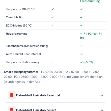
Fernsteuerung)
Temperatur 30–70 °C
✓
✓
Timer bis 8 h
✓
✓
ECO-Modus (50 °C)
✓
✓
Heizprogramme
–
✓ P1–P3 fest, P4
frei
Tastensperre (Kindersicherung)
–
✓
Auto-Uhrzeit über Internet
–
✓
Temperatur-Kalibrierung
–
✓ (±5 °C)
Smart-Heizprogramme:
P1 = 07:00–23:00 · P2 = 07:00–11:00 + 19:00–
22:00 · P3 = 06:00–12:00 + 18:00–21:00 · P4 = individueller Wochenplan
(stundengenau in der App).
Datenblatt Heizstab Essential
Datenblatt Heizstab Smart