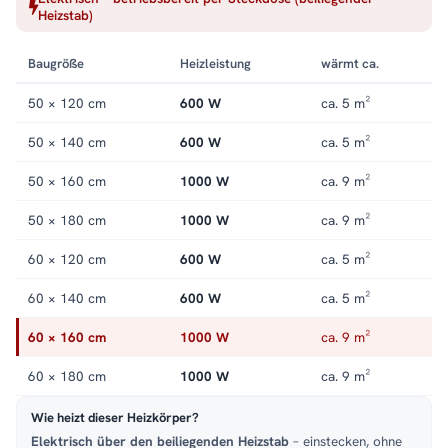
Übergangszeit oder im Gäste-WC. Der Stahlkorpus mit gerader
Heizstab)
Bauform verteilt die Wärme gleichmäßig über die gesamte
Fläche. Alle Größen und Ausführungen der Serie finden Sie in
Baugröße
Heizleistung
wärmt ca.
der Kategorie
Handtuchheizkörper elektrisch
.
50 × 120 cm
600 W
ca. 5 m²
50 × 140 cm
600 W
ca. 5 m²
50 × 160 cm
1000 W
ca. 9 m²
50 × 180 cm
1000 W
ca. 9 m²
60 × 120 cm
600 W
ca. 5 m²
60 × 140 cm
600 W
ca. 5 m²
60 × 160 cm
1000 W
ca. 9 m²
60 × 180 cm
1000 W
ca. 9 m²
Wie heizt dieser Heizkörper?
Elektrisch über den beiliegenden Heizstab
– einstecken, ohne