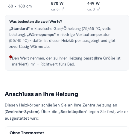
870 W
449 W
60 × 180 cm
ca. 8 m²
ca. 3 m²
Was bedeuten die zwei Werte?
„Standard"
= klassische Gas-/Ölheizung (75/65 °C, volle
Leistung).
„Wärmepumpe"
= niedrige Vorlauftemperatur
(55/45 °C) – dafür ist dieser Heizkörper ausgelegt und gibt
zuverlässig Wärme ab.
Den Wert nehmen, der zu Ihrer Heizung passt (Ihre Größe ist
markiert). m² = Richtwert fürs Bad.
Anschluss an Ihre Heizung
Diesen Heizkörper schließen Sie an Ihre Zentralheizung an
(
Zweirohr-System
). Über die
„Bestelloption"
legen Sie fest, wie er
ausgestattet wird:
Ohne Thermostat