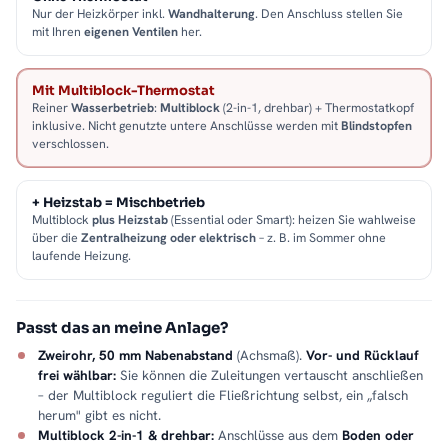
Nur der Heizkörper inkl.
Wandhalterung
. Den Anschluss stellen Sie
mit Ihren
eigenen Ventilen
her.
Mit Multiblock-Thermostat
Reiner
Wasserbetrieb
:
Multiblock
(2-in-1, drehbar) + Thermostatkopf
inklusive. Nicht genutzte untere Anschlüsse werden mit
Blindstopfen
verschlossen.
+ Heizstab = Mischbetrieb
Multiblock
plus Heizstab
(Essential oder Smart): heizen Sie wahlweise
über die
Zentralheizung oder elektrisch
– z. B. im Sommer ohne
laufende Heizung.
Passt das an meine Anlage?
Zweirohr, 50 mm Nabenabstand
(Achsmaß).
Vor- und Rücklauf
frei wählbar:
Sie können die Zuleitungen vertauscht anschließen
– der Multiblock reguliert die Fließrichtung selbst, ein „falsch
herum" gibt es nicht.
Multiblock 2-in-1 & drehbar:
Anschlüsse aus dem
Boden oder