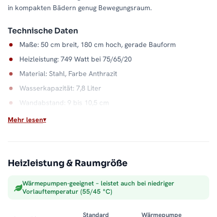
in kompakten Bädern genug Bewegungsraum.
Technische Daten
Maße: 50 cm breit, 180 cm hoch, gerade Bauform
Heizleistung: 749 Watt bei 75/65/20
Material: Stahl, Farbe Anthrazit
Wasserkapazität: 7,8 Liter
Wandabstand: 9 bis 10,5 cm
Max. Betriebsdruck: 5 bar
Mehr lesen
Sauber integriert
Als Warmwasser-Badheizkörper wird der ALPIYA direkt an die
Heizleistung & Raumgröße
Zentralheizung angeschlossen. Der Stahlkorpus gibt die Wärme
gleichmäßig ab und hält Handtücher trocken und vorgewärmt.
Wärmepumpen-geeignet – leistet auch bei niedriger
Alle Größen und Ausführungen der Serie finden Sie in der
Vorlauftemperatur (55/45 °C)
Kategorie
Badheizkörper mit Mittelanschluss
.
Standard
Wärmepumpe