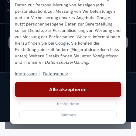
Heizkörper-Zubehör
Montageservice vor Ort
Karriere
Newsletter
Wandheizkörper
Wohnraum-Heizkörper
Badheizkörper Schwarz
Daten zur Personalisierung von Anzeigen (ads
Mischbetrieb-Heizkörper
Heizkörper-Zubehör
Aktuelle Angebote
personalization), zur Messung von Werbeleistungen
Sendung verfolgen
Ratgeber
Aktuelle Angebote
und zur Verbesserung unseres Angebots. Google
nutzt personenbezogene Daten zur Bereitstellung
seiner Dienste, zur Personalisierung von Werbung und
Bestpreisgarantie
SICHERE ZAHLUNG
VERSAND MIT
zur Messung der Performance. Weitere Informationen
hierzu finden Sie bei
Google
. Sie können die
Einstellung jederzeit ändern (Fingerabdruck-Icon links
unten). Weitere Details finden Sie unter
Konfigurieren
und in unserer
Datenschutzerklärung
.
Impressum
|
Datenschutz
Vertrag widerrufen
Alle akzeptieren
© 2026 Ada Commerce GmbH
* Alle Preise inkl. gesetzlicher USt. |
Kostenloser Versand
Konfigurieren
Impressum
Datenschutz
AGB
Widerrufsbelehrung
Versandkosten
Batteriegesetz
Sitemap
Ablehnen