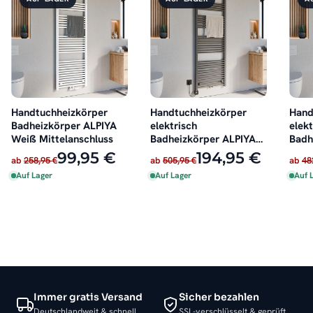
Handtuchheizkörper
Handtuchheizkörper
Hand
Badheizkörper ALPIYA
elektrisch
elekt
Weiß Mittelanschluss
Badheizkörper ALPIYA
Badh
Anthrazit inkl. Heizstab
Weiß
99,95 €
194,95 €
ab
258,95 €
ab
505,95 €
ab
48
Auf Lager
Auf Lager
Auf 
Immer gratis Versand
Sicher bezahlen
Deutschlandweit & schnell
SSL-verschlüsselt & geprüft