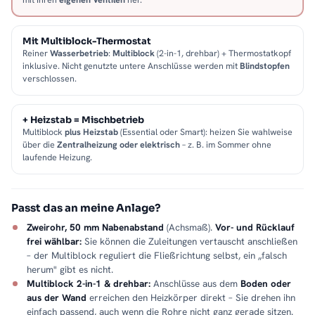
Mit Multiblock-Thermostat
Reiner
Wasserbetrieb
:
Multiblock
(2-in-1, drehbar) + Thermostatkopf
inklusive. Nicht genutzte untere Anschlüsse werden mit
Blindstopfen
verschlossen.
+ Heizstab = Mischbetrieb
Multiblock
plus Heizstab
(Essential oder Smart): heizen Sie wahlweise
über die
Zentralheizung oder elektrisch
– z. B. im Sommer ohne
laufende Heizung.
Passt das an meine Anlage?
Zweirohr, 50 mm Nabenabstand
(Achsmaß).
Vor- und Rücklauf
frei wählbar:
Sie können die Zuleitungen vertauscht anschließen
– der Multiblock reguliert die Fließrichtung selbst, ein „falsch
herum" gibt es nicht.
Multiblock 2-in-1 & drehbar:
Anschlüsse aus dem
Boden oder
aus der Wand
erreichen den Heizkörper direkt – Sie drehen ihn
einfach passend, auch wenn die Rohre nicht ganz gerade sitzen.