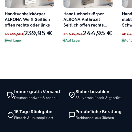
Handtuchheizkörper
Handtuchheizkörper
Hand
ALRONA Weiß Seitlich
ALRONA Anthrazit
elek
offen rechts oder links
Seitlich offen rechts
Schw
oder links
inkl.
239,95 €
244,95 €
ab
622,95 €
ab
635,95 €
ab
87
Auf Lager
Auf Lager
Auf 
Immer gratis Versand
Sicher bezahlen
Deutschlandweit & schnell
SSL-verschlüsselt & geprüft
15 Tage Rückgabe
Persönliche Beratung
Einfach & unkompliziert
Fachhandel aus Jüchen