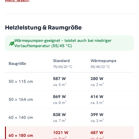
Max. Betriebsdruck: 5 bar
Anschluss: rechts oder links
Sauber ins Heizsystem integriert
Heizleistung & Raumgröße
Als Warmwasser-Badheizkörper hängt der ALRONA direkt an
Wärmepumpen-geeignet – leistet auch bei niedriger
der Zentralheizung und wandelt deren Wärme in trockene,
Vorlauftemperatur (55/45 °C)
vorgewärmte Handtücher um. Die offene Seite macht das
Auflegen leicht, die Optik bleibt aufgeräumt. Alle Größen und
Standard
Wärmepumpe
Baugröße
Ausführungen finden Sie in der Kategorie
Handtuchheizkörper
75/65/20 °C
55/45/22 °C
seitlich offen
.
587 W
280 W
50 × 115 cm
ca. 5 m²
ca. 2 m²
869 W
414 W
50 × 164 cm
ca. 8 m²
ca. 3 m²
838 W
399 W
60 × 140 cm
ca. 7 m²
ca. 3 m²
1021 W
487 W
60 × 180 cm
ca. 9 m²
ca. 4 m²