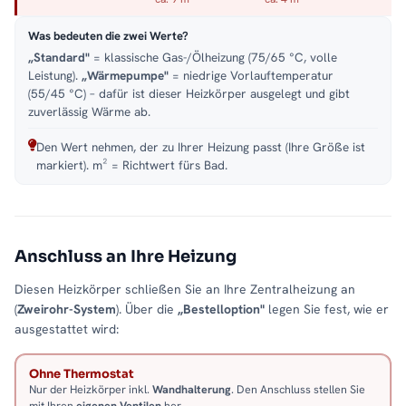
Was bedeuten die zwei Werte?
„Standard"
= klassische Gas-/Ölheizung (75/65 °C, volle
Leistung).
„Wärmepumpe"
= niedrige Vorlauftemperatur
(55/45 °C) – dafür ist dieser Heizkörper ausgelegt und gibt
zuverlässig Wärme ab.
Den Wert nehmen, der zu Ihrer Heizung passt (Ihre Größe ist
markiert). m² = Richtwert fürs Bad.
Anschluss an Ihre Heizung
Diesen Heizkörper schließen Sie an Ihre Zentralheizung an
(
Zweirohr-System
). Über die
„Bestelloption"
legen Sie fest, wie er
ausgestattet wird:
Ohne Thermostat
Nur der Heizkörper inkl.
Wandhalterung
. Den Anschluss stellen Sie
mit Ihren
eigenen Ventilen
her.