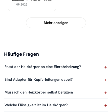
doppelte oder dreifache
14.09.2023
bezahlt!
Mehr anzeigen
Häufige Fragen
Passt der Heizkörper an eine Einrohrheizung?
Sind Adapter für Kupferleitungen dabei?
Muss ich den Heizkörper selbst befüllen?
Welche Flüssigkeit ist im Heizkörper?