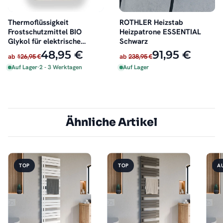
Thermoflüssigkeit
ROTHLER Heizstab
Frostschutzmittel BIO
Heizpatrone ESSENTIAL
Glykol für elektrische
Schwarz
Badheizkörper 4 Liter
48,95 €
91,95 €
ab
126,95 €
ab
238,95 €
Auf Lager
·
2 - 3 Werktagen
Auf Lager
Ähnliche Artikel
TOP
TOP
A