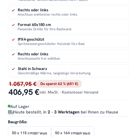
Rechts oder links
Anschluss wahlweise rechts oder links.
Format 60x180 cm
Passende Größe für Ihre Badwand.
IPX4-geschützt
Spritzwassergeschützter Heizstab fürs Bad.
Rechts oder links
Anschlussseite frei wählbar.
Stahl in Schwarz
Gleichmäßige Wärme, langlebige Verarbeitung.
1.057,95 €
Du sparst 62 % (651 €)
406,95 €
inkl. MwSt. · Kostenloser Versand
Auf Lager
Heute bestellt, in
2 - 3 Werktagen
bei Ihnen zu Hause
Baugröße:
50 x 115 cm
50 x 164 cm
587 Watt
869 Watt