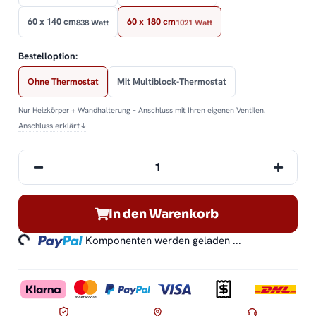
60 x 140 cm
60 x 180 cm
838 Watt
1021 Watt
Bestelloption:
Ohne Thermostat
Mit Multiblock-Thermostat
Nur Heizkörper + Wandhalterung – Anschluss mit Ihren eigenen Ventilen.
Anschluss erklärt
↓
In den Warenkorb
ding...
Komponenten werden geladen ...