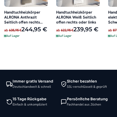
Handtuchheizkörper
Handtuchheizkörper
Hand
ALRONA Anthrazit
ALRONA Weiß Seitlich
elek
Seitlich offen rechts
offen rechts oder links
Schw
oder links
inkl.
244,95 €
239,95 €
ab
635,95 €
ab
622,95 €
ab
87
Auf Lager
Auf Lager
Auf 
Immer gratis Versand
Sicher bezahlen
Deutschlandweit & schnell
SSL-verschlüsselt & geprüft
15 Tage Rückgabe
Persönliche Beratung
Einfach & unkompliziert
Fachhandel aus Jüchen