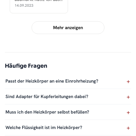
doppelte oder dreifache
14.09.2023
bezahlt!
Mehr anzeigen
Häufige Fragen
Passt der Heizkörper an eine Einrohrheizung?
Sind Adapter für Kupferleitungen dabei?
Muss ich den Heizkörper selbst befüllen?
Welche Flüssigkeit ist im Heizkörper?