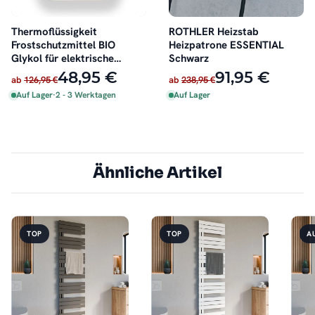
Thermoflüssigkeit
ROTHLER Heizstab
Frostschutzmittel BIO
Heizpatrone ESSENTIAL
Glykol für elektrische
Schwarz
Badheizkörper 4 Liter
48,95 €
91,95 €
ab
126,95 €
ab
238,95 €
Auf Lager
·
2 - 3 Werktagen
Auf Lager
Ähnliche Artikel
TOP
TOP
A