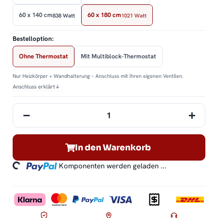
60 x 140 cm
60 x 180 cm
838 Watt
1021 Watt
Bestelloption:
Ohne Thermostat
Mit Multiblock-Thermostat
Nur Heizkörper + Wandhalterung – Anschluss mit Ihren eigenen Ventilen.
Anschluss erklärt
↓
In den Warenkorb
ding...
Komponenten werden geladen ...