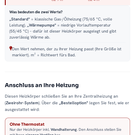
Was bedeuten die zwei Werte?
„Standard"
= klassische Gas-/Ölheizung (75/65 °C, volle
Leistung).
„Wärmepumpe"
= niedrige Vorlauftemperatur
(55/45 °C) – dafür ist dieser Heizkörper ausgelegt und gibt
zuverlässig Wärme ab.
Den Wert nehmen, der zu Ihrer Heizung passt (Ihre Größe ist
markiert). m² = Richtwert fürs Bad.
Anschluss an Ihre Heizung
Diesen Heizkörper schließen Sie an Ihre Zentralheizung an
(
Zweirohr-System
). Über die
„Bestelloption"
legen Sie fest, wie er
ausgestattet wird:
Ohne Thermostat
Nur der Heizkörper inkl.
Wandhalterung
. Den Anschluss stellen Sie
mit Ihren
eigenen Ventilen
her.