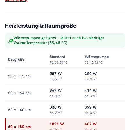
Max. Betriebsdruck: 5 bar
Anschluss: rechts oder links
Sauber ins Heizsystem integriert
Heizleistung & Raumgröße
Als Warmwasser-Badheizkörper hängt der ALRONA direkt an
Wärmepumpen-geeignet – leistet auch bei niedriger
der Zentralheizung und wandelt deren Wärme in trockene,
Vorlauftemperatur (55/45 °C)
vorgewärmte Handtücher um. Die offene Seite macht das
Auflegen leicht, die Optik bleibt aufgeräumt. Alle Größen und
Standard
Wärmepumpe
Baugröße
Ausführungen finden Sie in der Kategorie
Handtuchheizkörper
75/65/20 °C
55/45/22 °C
seitlich offen
.
587 W
280 W
50 × 115 cm
ca. 5 m²
ca. 2 m²
869 W
414 W
50 × 164 cm
ca. 8 m²
ca. 3 m²
838 W
399 W
60 × 140 cm
ca. 7 m²
ca. 3 m²
1021 W
487 W
60 × 180 cm
ca. 9 m²
ca. 4 m²