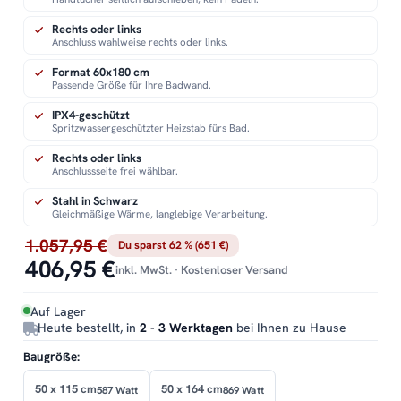
Rechts oder links
Anschluss wahlweise rechts oder links.
Format 60x180 cm
Passende Größe für Ihre Badwand.
IPX4-geschützt
Spritzwassergeschützter Heizstab fürs Bad.
Rechts oder links
Anschlussseite frei wählbar.
Stahl in Schwarz
Gleichmäßige Wärme, langlebige Verarbeitung.
1.057,95 €
Du sparst 62 % (651 €)
406,95 €
inkl. MwSt. · Kostenloser Versand
Auf Lager
Heute bestellt, in
2 - 3 Werktagen
bei Ihnen zu Hause
Baugröße:
50 x 115 cm
50 x 164 cm
587 Watt
869 Watt