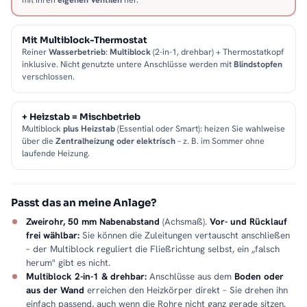
Mit Multiblock-Thermostat
Reiner
Wasserbetrieb
:
Multiblock
(2-in-1, drehbar) + Thermostatkopf
inklusive. Nicht genutzte untere Anschlüsse werden mit
Blindstopfen
verschlossen.
+ Heizstab = Mischbetrieb
Multiblock
plus Heizstab
(Essential oder Smart): heizen Sie wahlweise
über die
Zentralheizung oder elektrisch
– z. B. im Sommer ohne
laufende Heizung.
Passt das an meine Anlage?
Zweirohr, 50 mm Nabenabstand
(Achsmaß).
Vor- und Rücklauf
frei wählbar:
Sie können die Zuleitungen vertauscht anschließen
– der Multiblock reguliert die Fließrichtung selbst, ein „falsch
herum" gibt es nicht.
Multiblock 2-in-1 & drehbar:
Anschlüsse aus dem
Boden oder
aus der Wand
erreichen den Heizkörper direkt – Sie drehen ihn
einfach passend, auch wenn die Rohre nicht ganz gerade sitzen.