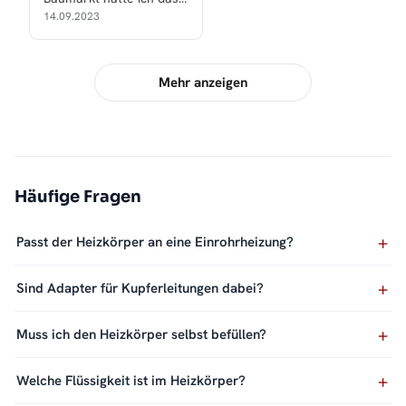
doppelte oder dreifache
14.09.2023
bezahlt!
Mehr anzeigen
Häufige Fragen
Passt der Heizkörper an eine Einrohrheizung?
Sind Adapter für Kupferleitungen dabei?
Muss ich den Heizkörper selbst befüllen?
Welche Flüssigkeit ist im Heizkörper?