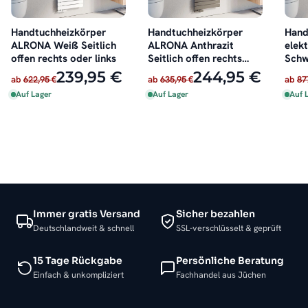
Handtuchheizkörper
Handtuchheizkörper
Hand
ALRONA Weiß Seitlich
ALRONA Anthrazit
elek
offen rechts oder links
Seitlich offen rechts
Schw
oder links
inkl.
239,95 €
244,95 €
ab
622,95 €
ab
635,95 €
ab
87
Auf Lager
Auf Lager
Auf 
Immer gratis Versand
Sicher bezahlen
Deutschlandweit & schnell
SSL-verschlüsselt & geprüft
15 Tage Rückgabe
Persönliche Beratung
Einfach & unkompliziert
Fachhandel aus Jüchen