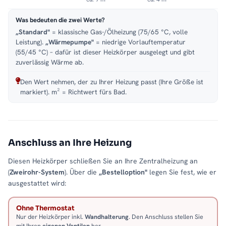
Was bedeuten die zwei Werte?
„Standard"
= klassische Gas-/Ölheizung (75/65 °C, volle
Leistung).
„Wärmepumpe"
= niedrige Vorlauftemperatur
(55/45 °C) – dafür ist dieser Heizkörper ausgelegt und gibt
zuverlässig Wärme ab.
Den Wert nehmen, der zu Ihrer Heizung passt (Ihre Größe ist
markiert). m² = Richtwert fürs Bad.
Anschluss an Ihre Heizung
Diesen Heizkörper schließen Sie an Ihre Zentralheizung an
(
Zweirohr-System
). Über die
„Bestelloption"
legen Sie fest, wie er
ausgestattet wird:
Ohne Thermostat
Nur der Heizkörper inkl.
Wandhalterung
. Den Anschluss stellen Sie
mit Ihren
eigenen Ventilen
her.