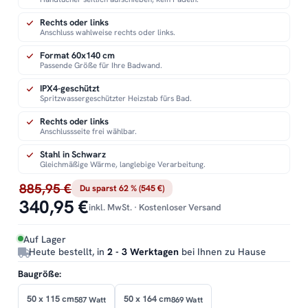
Rechts oder links
Anschluss wahlweise rechts oder links.
Format 60x140 cm
Passende Größe für Ihre Badwand.
IPX4-geschützt
Spritzwassergeschützter Heizstab fürs Bad.
Rechts oder links
Anschlussseite frei wählbar.
Stahl in Schwarz
Gleichmäßige Wärme, langlebige Verarbeitung.
885,95 €
Du sparst 62 % (545 €)
340,95 €
inkl. MwSt. · Kostenloser Versand
Auf Lager
Heute bestellt, in
2 - 3 Werktagen
bei Ihnen zu Hause
Baugröße:
50 x 115 cm
50 x 164 cm
587 Watt
869 Watt