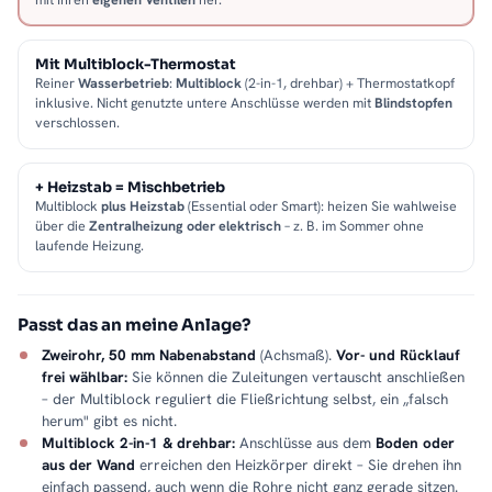
Mit Multiblock-Thermostat
Reiner
Wasserbetrieb
:
Multiblock
(2-in-1, drehbar) + Thermostatkopf
inklusive. Nicht genutzte untere Anschlüsse werden mit
Blindstopfen
verschlossen.
+ Heizstab = Mischbetrieb
Multiblock
plus Heizstab
(Essential oder Smart): heizen Sie wahlweise
über die
Zentralheizung oder elektrisch
– z. B. im Sommer ohne
laufende Heizung.
Passt das an meine Anlage?
Zweirohr, 50 mm Nabenabstand
(Achsmaß).
Vor- und Rücklauf
frei wählbar:
Sie können die Zuleitungen vertauscht anschließen
– der Multiblock reguliert die Fließrichtung selbst, ein „falsch
herum" gibt es nicht.
Multiblock 2-in-1 & drehbar:
Anschlüsse aus dem
Boden oder
aus der Wand
erreichen den Heizkörper direkt – Sie drehen ihn
einfach passend, auch wenn die Rohre nicht ganz gerade sitzen.