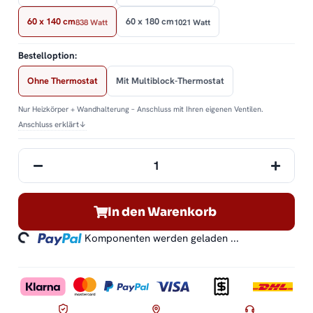
60 x 140 cm
60 x 180 cm
838 Watt
1021 Watt
Bestelloption:
Ohne Thermostat
Mit Multiblock-Thermostat
Nur Heizkörper + Wandhalterung – Anschluss mit Ihren eigenen Ventilen.
Anschluss erklärt
↓
In den Warenkorb
ding...
Komponenten werden geladen ...