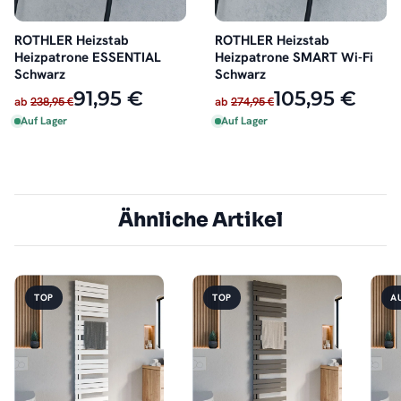
ROTHLER Heizstab
ROTHLER Heizstab
Heizpatrone ESSENTIAL
Heizpatrone SMART Wi-Fi
Schwarz
Schwarz
91,95 €
105,95 €
ab
238,95 €
ab
274,95 €
Auf Lager
Auf Lager
Ähnliche Artikel
TOP
TOP
A