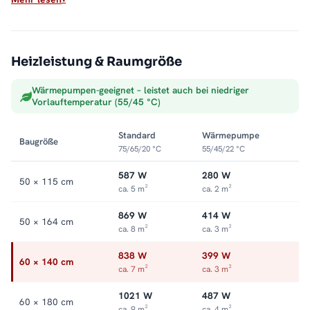
Max. Betriebsdruck: 5 bar
Anschluss: rechts oder links
Sauber ins Heizsystem integriert
Heizleistung & Raumgröße
Als Warmwasser-Badheizkörper hängt der ALRONA direkt an
Wärmepumpen-geeignet – leistet auch bei niedriger
der Zentralheizung und wandelt deren Wärme in trockene,
Vorlauftemperatur (55/45 °C)
vorgewärmte Handtücher um. Die offene Seite macht das
Auflegen leicht, die Optik bleibt aufgeräumt. Alle Größen und
Standard
Wärmepumpe
Baugröße
Ausführungen finden Sie in der Kategorie
Handtuchheizkörper
75/65/20 °C
55/45/22 °C
seitlich offen
.
587 W
280 W
50 × 115 cm
ca. 5 m²
ca. 2 m²
869 W
414 W
50 × 164 cm
ca. 8 m²
ca. 3 m²
838 W
399 W
60 × 140 cm
ca. 7 m²
ca. 3 m²
1021 W
487 W
60 × 180 cm
ca. 9 m²
ca. 4 m²