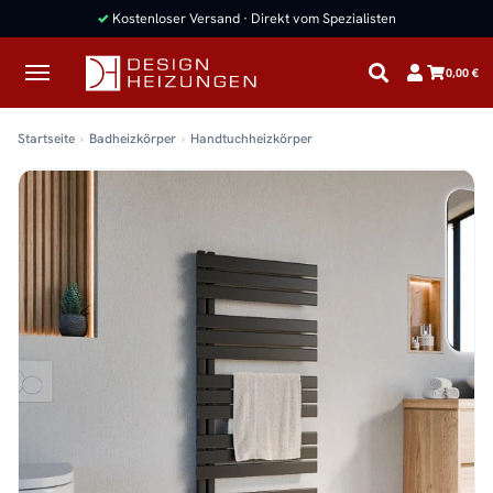
✓
Kostenloser Versand · Direkt vom Spezialisten
0,00 €
Startseite
Badheizkörper
Handtuchheizkörper