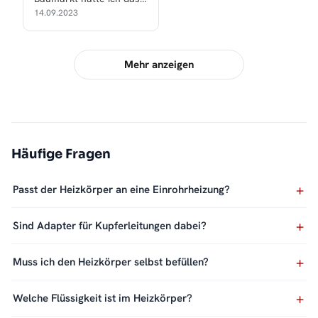
doppelte oder dreifache
14.09.2023
bezahlt!
Mehr anzeigen
Häufige Fragen
Passt der Heizkörper an eine Einrohrheizung?
Sind Adapter für Kupferleitungen dabei?
Muss ich den Heizkörper selbst befüllen?
Welche Flüssigkeit ist im Heizkörper?