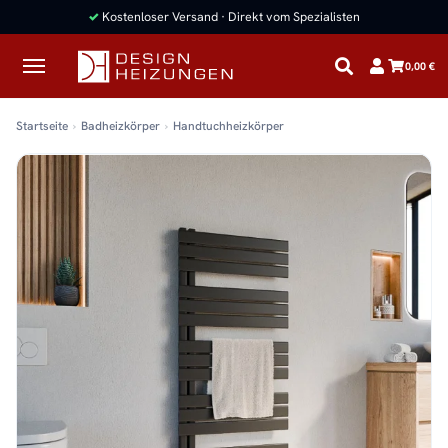
✓
Kostenloser Versand · Direkt vom Spezialisten
0,00 €
Startseite
Badheizkörper
Handtuchheizkörper