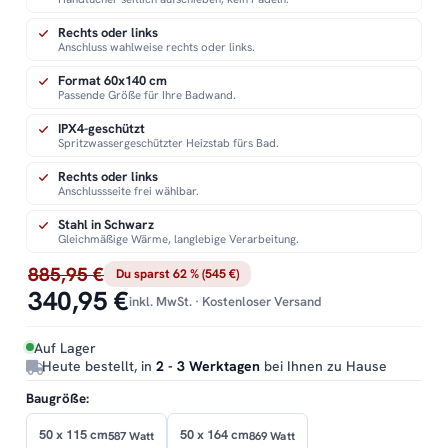
Rechts oder links
Anschluss wahlweise rechts oder links.
Format 60x140 cm
Passende Größe für Ihre Badwand.
IPX4-geschützt
Spritzwassergeschützter Heizstab fürs Bad.
Rechts oder links
Anschlussseite frei wählbar.
Stahl in Schwarz
Gleichmäßige Wärme, langlebige Verarbeitung.
885,95 €
Du sparst 62 % (545 €)
340,95 €
inkl. MwSt. · Kostenloser Versand
Auf Lager
Heute bestellt, in
2 - 3 Werktagen
bei Ihnen zu Hause
Baugröße:
50 x 115 cm
50 x 164 cm
587 Watt
869 Watt