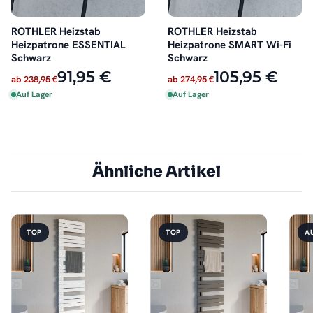
ROTHLER Heizstab
ROTHLER Heizstab
Heizpatrone ESSENTIAL
Heizpatrone SMART Wi-Fi
Schwarz
Schwarz
91,95 €
105,95 €
ab
238,95 €
ab
274,95 €
Auf Lager
Auf Lager
Ähnliche Artikel
TOP
TOP
A