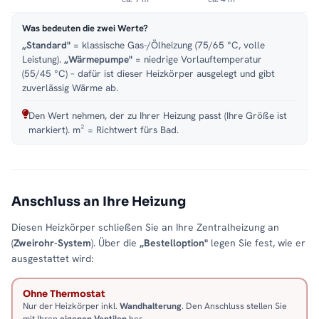
Was bedeuten die zwei Werte?
„Standard"
= klassische Gas-/Ölheizung (75/65 °C, volle
Leistung).
„Wärmepumpe"
= niedrige Vorlauftemperatur
(55/45 °C) – dafür ist dieser Heizkörper ausgelegt und gibt
zuverlässig Wärme ab.
Den Wert nehmen, der zu Ihrer Heizung passt (Ihre Größe ist
markiert). m² = Richtwert fürs Bad.
Anschluss an Ihre Heizung
Diesen Heizkörper schließen Sie an Ihre Zentralheizung an
(
Zweirohr-System
). Über die
„Bestelloption"
legen Sie fest, wie er
ausgestattet wird:
Ohne Thermostat
Nur der Heizkörper inkl.
Wandhalterung
. Den Anschluss stellen Sie
mit Ihren
eigenen Ventilen
her.