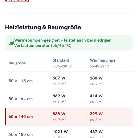
Max. Betriebsdruck: 5 bar
Anschluss: rechts oder links
Sauber ins Heizsystem integriert
Heizleistung & Raumgröße
Als Warmwasser-Badheizkörper hängt der ALRONA direkt an
Wärmepumpen-geeignet – leistet auch bei niedriger
der Zentralheizung und wandelt deren Wärme in trockene,
Vorlauftemperatur (55/45 °C)
vorgewärmte Handtücher um. Die offene Seite macht das
Auflegen leicht, die Optik bleibt aufgeräumt. Alle Größen und
Standard
Wärmepumpe
Baugröße
Ausführungen finden Sie in der Kategorie
Handtuchheizkörper
75/65/20 °C
55/45/22 °C
seitlich offen
.
587 W
280 W
50 × 115 cm
ca. 5 m²
ca. 2 m²
869 W
414 W
50 × 164 cm
ca. 8 m²
ca. 3 m²
838 W
399 W
60 × 140 cm
ca. 7 m²
ca. 3 m²
1021 W
487 W
60 × 180 cm
ca. 9 m²
ca. 4 m²