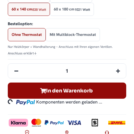
60 x 140 cm
60 x 180 cm
838 Watt
1021 Watt
Bestelloption:
Ohne Thermostat
Mit Multiblock-Thermostat
Nur Heizkörper + Wandhalterung – Anschluss mit Ihren eigenen Ventilen.
Anschluss erklärt
↓
In den Warenkorb
ading...
Komponenten werden geladen ...