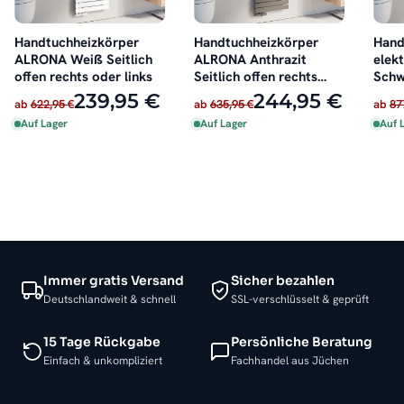
Handtuchheizkörper
Handtuchheizkörper
Hand
ALRONA Weiß Seitlich
ALRONA Anthrazit
elek
offen rechts oder links
Seitlich offen rechts
Schw
oder links
inkl.
239,95 €
244,95 €
ab
622,95 €
ab
635,95 €
ab
87
Auf Lager
Auf Lager
Auf 
Immer gratis Versand
Sicher bezahlen
Deutschlandweit & schnell
SSL-verschlüsselt & geprüft
15 Tage Rückgabe
Persönliche Beratung
Einfach & unkompliziert
Fachhandel aus Jüchen