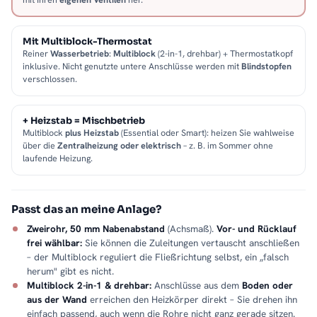
Mit Multiblock-Thermostat
Reiner
Wasserbetrieb
:
Multiblock
(2-in-1, drehbar) + Thermostatkopf
inklusive. Nicht genutzte untere Anschlüsse werden mit
Blindstopfen
verschlossen.
+ Heizstab = Mischbetrieb
Multiblock
plus Heizstab
(Essential oder Smart): heizen Sie wahlweise
über die
Zentralheizung oder elektrisch
– z. B. im Sommer ohne
laufende Heizung.
Passt das an meine Anlage?
Zweirohr, 50 mm Nabenabstand
(Achsmaß).
Vor- und Rücklauf
frei wählbar:
Sie können die Zuleitungen vertauscht anschließen
– der Multiblock reguliert die Fließrichtung selbst, ein „falsch
herum" gibt es nicht.
Multiblock 2-in-1 & drehbar:
Anschlüsse aus dem
Boden oder
aus der Wand
erreichen den Heizkörper direkt – Sie drehen ihn
einfach passend, auch wenn die Rohre nicht ganz gerade sitzen.