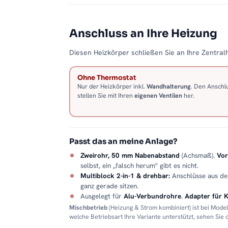
Anschluss an Ihre Heizung
Diesen Heizkörper schließen Sie an Ihre Zentralh
Ohne Thermostat
Nur der Heizkörper inkl.
Wandhalterung
. Den Anschl
stellen Sie mit Ihren
eigenen Ventilen
her.
Passt das an meine Anlage?
Zweirohr, 50 mm Nabenabstand
(Achsmaß).
Vor
selbst, ein „falsch herum" gibt es nicht.
Multiblock 2-in-1 & drehbar:
Anschlüsse aus d
ganz gerade sitzen.
Ausgelegt für
Alu-Verbundrohre
.
Adapter für 
Mischbetrieb
(Heizung & Strom kombiniert) ist bei Mode
welche Betriebsart Ihre Variante unterstützt, sehen Sie