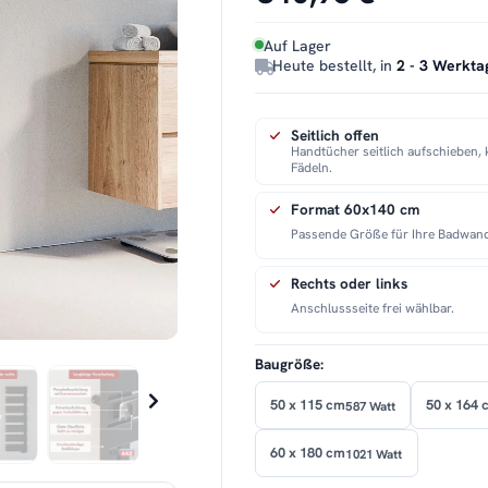
Auf Lager
Heute bestellt, in
2 - 3 Werkta
Seitlich offen
Handtücher seitlich aufschieben, 
Fädeln.
Format 60x140 cm
Passende Größe für Ihre Badwan
Rechts oder links
Anschlussseite frei wählbar.
Baugröße:
50 x 115 cm
50 x 164 
587 Watt
60 x 180 cm
1021 Watt