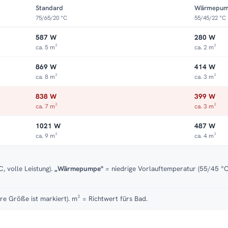
Standard
Wärmepu
75/65/20 °C
55/45/22 °C
587 W
280 W
ca. 5 m²
ca. 2 m²
869 W
414 W
ca. 8 m²
ca. 3 m²
838 W
399 W
ca. 7 m²
ca. 3 m²
1021 W
487 W
ca. 9 m²
ca. 4 m²
, volle Leistung).
„Wärmepumpe"
= niedrige Vorlauftemperatur (55/45 °C)
re Größe ist markiert). m² = Richtwert fürs Bad.