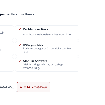
gen
bei Ihnen zu Hause
Rechts oder links
kein
Anschluss wahlweise rechts oder links.
IPX4-geschützt
Spritzwassergeschützter Heizstab fürs
d.
Bad.
Stahl in Schwarz
Gleichmäßige Wärme, langlebige
Verarbeitung.
cm
60 x 140 cm
869 Watt
838 Watt