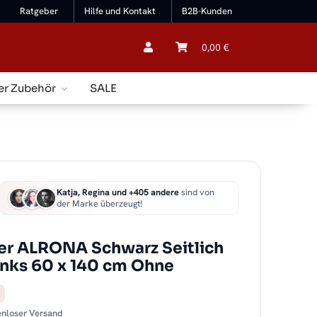
Ratgeber
Hilfe und Kontakt
B2B-Kunden
0,00 €
er Zubehör
SALE
Katja, Regina und +405 andere
sind von
der Marke überzeugt!
er ALRONA Schwarz Seitlich
links 60 x 140 cm Ohne
tenloser Versand