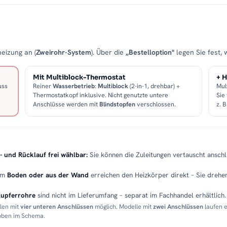
eizung an (
Zweirohr-System
). Über die
„Bestelloption"
legen Sie fest, 
Mit Multiblock-Thermostat
+ H
uss
Reiner
Wasserbetrieb
:
Multiblock
(2-in-1, drehbar) +
Mul
Thermostatkopf inklusive. Nicht genutzte untere
Sie
Anschlüsse werden mit
Blindstopfen
verschlossen.
z. 
- und Rücklauf frei wählbar:
Sie können die Zuleitungen vertauscht anschli
em
Boden oder aus der Wand
erreichen den Heizkörper direkt – Sie drehen
Kupferrohre
sind nicht im Lieferumfang – separat im Fachhandel erhältlich.
llen mit
vier unteren Anschlüssen
möglich. Modelle mit
zwei Anschlüssen
laufen 
 oben im Schema.