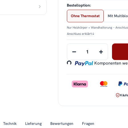
Bestelloption:
Ohne Thermostat
Mit Multibl
Nur Heizkörper + Wandhalterung – Anschluss
Anschluss erklärt
↓
Loading...
Komponenten werd
Käufe
Technik
Lieferung
Bewertungen
Fragen