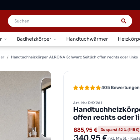
r
Badheizkörper
Handtuchwärmer
Heizkörp
per
Handtuchheizkörper ALRONA Schwarz Seitlich offen rechts oder links
405 Bewertungen
Art.-Nr.: DHX261
Handtuchheizkörp
offen rechts oder 
885,95 €
Du sparst 62 % (545 €)
340,95 €
inkl. MwSt. · Kos