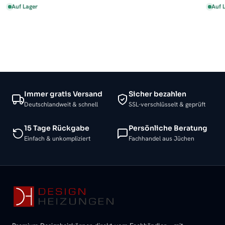
Auf Lager
Auf 
Immer gratis Versand
Sicher bezahlen
Deutschlandweit & schnell
SSL-verschlüsselt & geprüft
15 Tage Rückgabe
Persönliche Beratung
Einfach & unkompliziert
Fachhandel aus Jüchen