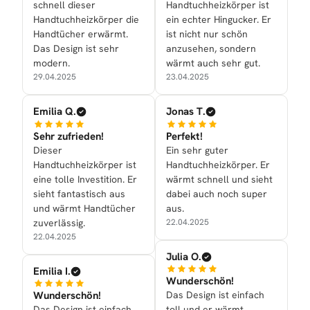
schnell dieser
Handtuchheizkörper ist
Handtuchheizkörper die
ein echter Hingucker. Er
Handtücher erwärmt.
ist nicht nur schön
Das Design ist sehr
anzusehen, sondern
modern.
wärmt auch sehr gut.
29.04.2025
23.04.2025
Emilia Q.
Jonas T.
Sehr zufrieden!
Perfekt!
Dieser
Ein sehr guter
Handtuchheizkörper ist
Handtuchheizkörper. Er
eine tolle Investition. Er
wärmt schnell und sieht
sieht fantastisch aus
dabei auch noch super
und wärmt Handtücher
aus.
zuverlässig.
22.04.2025
22.04.2025
Julia O.
Emilia I.
Wunderschön!
Wunderschön!
Das Design ist einfach
Das Design ist einfach
toll und er wärmt