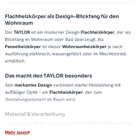
Flachheizkörper als Design-Blickfang für den
Wohnraum
Der
TAYLOR
ist ein moderner Design-
Flachheizkörper
, der als
Blickfang im Wohnraum oder Bad überzeugt. Als
Paneelheizkörper
ist dieser
Wohnraumheizkörper
je nach
Ausführung elektrisch, wassergeführt oder im Mischbetrieb
erhältlich.
Das macht den TAYLOR besonders
Sein
markantes Design
verbindet starke Heizleistung mit
auffälliger Optik – ein
Flachheizkörper
, der zum
Gestaltungselement im Raum wird.
Material & Verarbeitung
Hochwertiger
Stahl
sorgt für eine
gleichmäßige Wärmeabgabe
und eine lange Lebensdauer.
Mehr lesen