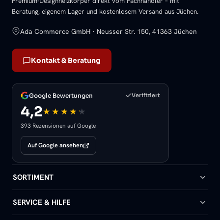
Premium-Designheizkörper direkt vom Fachhändler – mit
Beratung, eigenem Lager und kostenlosem Versand aus Jüchen.
Ada Commerce GmbH · Neusser Str. 150, 41363 Jüchen
Kontakt & Beratung
Google Bewertungen
Verifiziert
4,2
393 Rezensionen auf Google
Auf Google ansehen
SORTIMENT
Badheizkörper
SERVICE & HILFE