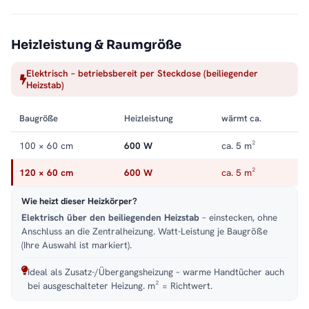
Für welchen Raum geeignet?
Wählen Sie die Größe passend zu Ihrem Raum und beachten
Heizleistung & Raumgröße
Sie die Raumempfehlung – ideal überall dort, wo ein Heizkörper
auch optisch etwas hermachen soll.
Elektrisch – betriebsbereit per Steckdose (beiliegender
Heizstab)
Wärme und Design für den Wohnraum
Der TAYLOR
Flachheizkörper
heizt Ihren Wohnraum effizient
Baugröße
Heizleistung
wärmt ca.
und setzt zugleich ein markantes Design-Statement. Ein
100 × 60 cm
600 W
ca. 5 m²
Paneelheizkörper
, der Wärme und Optik vereint.
120 × 60 cm
600 W
ca. 5 m²
Passende Varianten, Zubehör & Service
Passendes Zubehör:
Wie heizt dieser Heizkörper?
Heizstab ESSENTIAL
,
Heizstab SMART
.
Service:
Elektrisch über den beiliegenden Heizstab
Kundenservice
,
Montageservice
.
– einstecken, ohne
Anschluss an die Zentralheizung. Watt-Leistung je Baugröße
(Ihre Auswahl ist markiert).
Ideal als Zusatz-/Übergangsheizung – warme Handtücher auch
bei ausgeschalteter Heizung. m² = Richtwert.