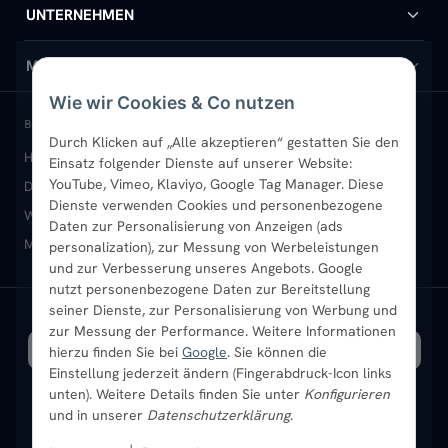
Handtuchheizkörper
Hilfe & Kontakt
UNTERNEHMEN
Design-Heizkörper
Versand & Lieferung
Wir über uns
MEIN KONTO
Wie wir Cookies & Co nutzen
Paneelheizkörper
Rückgabe & Widerruf
Standort & Abholung Jüchen
Anmelden / Mein Konto
BELIEBTE KATEGORIEN
Durch Klicken auf „Alle akzeptieren“ gestatten Sie den
Heizkörper kaufen
Badheizkörper
Handtuchheizkörper
Einsatz folgender Dienste auf unserer Website:
Vertikal-Heizkörper
Garantie & Gewährleistung
B2B-Kunden
Merkliste
YouTube, Vimeo, Klaviyo, Google Tag Manager. Diese
Design-Heizkörper
Paneelheizkörper
Vertikal-Heizkörper
Dienste verwenden Cookies und personenbezogene
Heizkörper-Zubehör
Montageservice vor Ort
Karriere
Newsletter
Wandheizkörper
Wohnraum-Heizkörper
Badheizkörper Schwarz
Daten zur Personalisierung von Anzeigen (ads
Mischbetrieb-Heizkörper
Heizkörper-Zubehör
Aktuelle Angebote
personalization), zur Messung von Werbeleistungen
Sendung verfolgen
Ratgeber
Aktuelle Angebote
und zur Verbesserung unseres Angebots. Google
nutzt personenbezogene Daten zur Bereitstellung
seiner Dienste, zur Personalisierung von Werbung und
Bestpreisgarantie
SICHERE ZAHLUNG
VERSAND MIT
zur Messung der Performance. Weitere Informationen
hierzu finden Sie bei
Google
. Sie können die
Einstellung jederzeit ändern (Fingerabdruck-Icon links
unten). Weitere Details finden Sie unter
Konfigurieren
und in unserer
Datenschutzerklärung
.