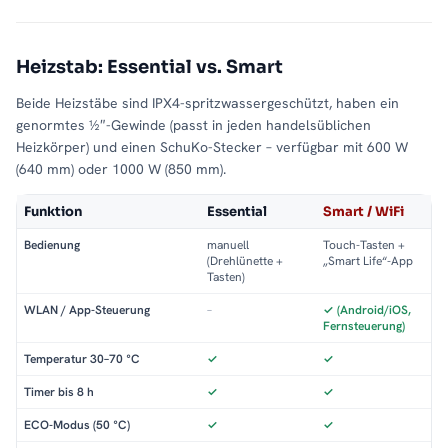
Heizstab: Essential vs. Smart
Beide Heizstäbe sind IPX4-spritzwassergeschützt, haben ein
genormtes ½″-Gewinde (passt in jeden handelsüblichen
Heizkörper) und einen SchuKo-Stecker – verfügbar mit 600 W
(640 mm) oder 1000 W (850 mm).
Funktion
Essential
Smart / WiFi
Bedienung
manuell
Touch-Tasten +
(Drehlünette +
„Smart Life“-App
Tasten)
WLAN / App-Steuerung
–
✓ (Android/iOS,
Fernsteuerung)
Temperatur 30–70 °C
✓
✓
Timer bis 8 h
✓
✓
ECO-Modus (50 °C)
✓
✓