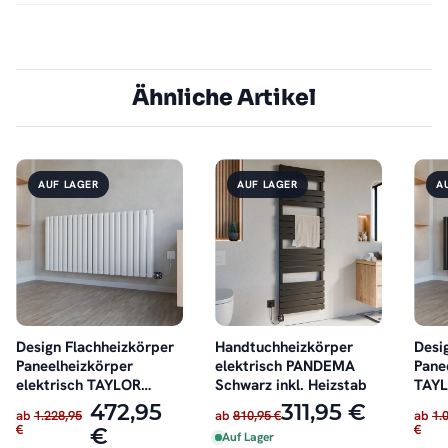
Ähnliche Artikel
AUF LAGER
AUF LAGER
A
Design Flachheizkörper
Handtuchheizkörper
Desi
Paneelheizkörper
elektrisch PANDEMA
Pane
elektrisch TAYLOR
Schwarz inkl. Heizstab
TAYL
Horizontal Doppellagig
Schw
472,95
311,95 €
ab
1.228,95
ab
810,95 €
ab
1.
Weiß
€
€
€
Auf Lager