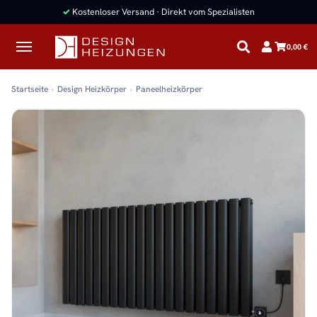
✓
Kostenloser Versand · Direkt vom Spezialisten
0,00 €
Startseite
Design Heizkörper
Paneelheizkörper