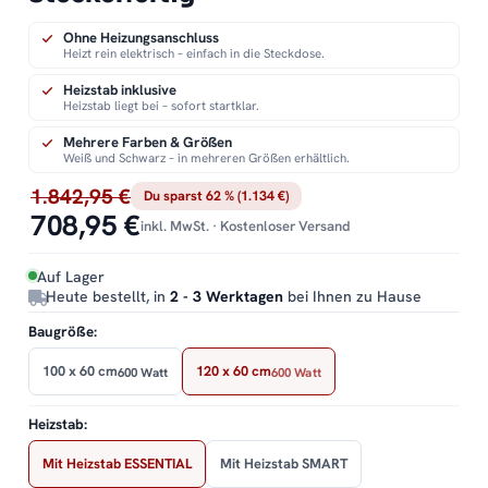
Ohne Heizungsanschluss
Heizt rein elektrisch – einfach in die Steckdose.
Heizstab inklusive
Heizstab liegt bei – sofort startklar.
Mehrere Farben & Größen
Weiß und Schwarz – in mehreren Größen erhältlich.
1.842,95 €
Du sparst 62 % (1.134 €)
708,95 €
inkl. MwSt. · Kostenloser Versand
Auf Lager
Heute bestellt, in
2 - 3 Werktagen
bei Ihnen zu Hause
Baugröße:
100 x 60 cm
120 x 60 cm
600 Watt
600 Watt
Heizstab:
Mit Heizstab ESSENTIAL
Mit Heizstab SMART