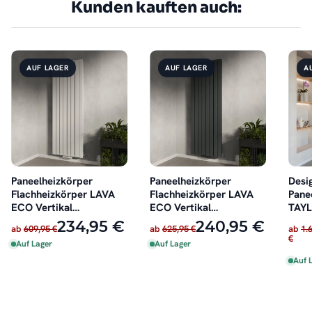
Kunden kauften auch:
AUF LAGER
AUF LAGER
A
Paneelheizkörper
Paneelheizkörper
Desi
Flachheizkörper LAVA
Flachheizkörper LAVA
Pane
ECO Vertikal
ECO Vertikal
TAYL
Doppellagig Weiß
Doppellagig Anthrazit
60 c
234,95 €
240,95 €
ab
609,95 €
ab
625,95 €
ab
1.
€
Auf Lager
Auf Lager
Auf 