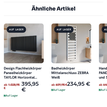
Ähnliche Artikel
AUF LAGER
AUF LAGER
A
Design Flachheizkörper
Badheizkörper
Hand
Paneelheizkörper
Mittelanschluss ZEBRA
PAND
TAYLOR Horizontal
Weiß
und 
Schwarz
395,95
234,95 €
ab
1.028,95
ab
609,95 €
ab
64
€
€
Auf Lager
Auf 
Auf Lager