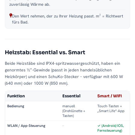
zuverlässig Wärme ab.
Den Wert nehmen, der zu Ihrer Heizung passt. m² = Richtwert
fürs Bad.
Heizstab: Essential vs. Smart
Beide Heizstäbe sind IPX4-spritzwassergeschützt, haben ein
genormtes ½″-Gewinde (passt in jeden handelsüblichen
Heizkörper) und einen SchuKo-Stecker – verfügbar mit 600 W
(640 mm) oder 1000 W (850 mm).
Funktion
Essential
Smart / WiFi
Bedienung
manuell
Touch-Tasten +
(Drehlünette +
„Smart Life“-App
Tasten)
WLAN / App-Steuerung
–
✓ (Android/iOS,
Fernsteuerung)