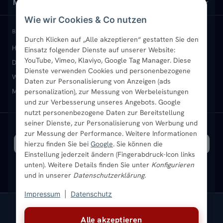
Design-Heizkörper
Versand & Lieferung
Wir über uns
MEIN KONTO
Wie wir Cookies & Co nutzen
Paneelheizkörper
Rückgabe & Widerruf
Standort & Abholung Jüchen
Anmelden / Mein Konto
BELIEBTE KATEGORIEN
Durch Klicken auf „Alle akzeptieren“ gestatten Sie den
Heizkörper kaufen
Badheizkörper
Handtuchheizkörper
Einsatz folgender Dienste auf unserer Website:
Vertikal-Heizkörper
Garantie & Gewährleistung
B2B-Kunden
Merkliste
YouTube, Vimeo, Klaviyo, Google Tag Manager. Diese
Design-Heizkörper
Paneelheizkörper
Vertikal-Heizkörper
Dienste verwenden Cookies und personenbezogene
Heizkörper-Zubehör
Montageservice vor Ort
Karriere
Newsletter
Wandheizkörper
Wohnraum-Heizkörper
Badheizkörper Schwarz
Daten zur Personalisierung von Anzeigen (ads
Mischbetrieb-Heizkörper
Heizkörper-Zubehör
Aktuelle Angebote
personalization), zur Messung von Werbeleistungen
Sendung verfolgen
Ratgeber
Aktuelle Angebote
und zur Verbesserung unseres Angebots. Google
nutzt personenbezogene Daten zur Bereitstellung
seiner Dienste, zur Personalisierung von Werbung und
Bestpreisgarantie
SICHERE ZAHLUNG
VERSAND MIT
zur Messung der Performance. Weitere Informationen
hierzu finden Sie bei
Google
. Sie können die
Einstellung jederzeit ändern (Fingerabdruck-Icon links
unten). Weitere Details finden Sie unter
Konfigurieren
und in unserer
Datenschutzerklärung
.
Impressum
|
Datenschutz
Vertrag widerrufen
Alle akzeptieren