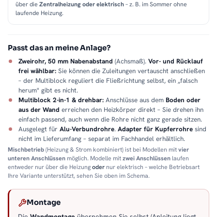
über die
Zentralheizung oder elektrisch
– z. B. im Sommer ohne
laufende Heizung.
Passt das an meine Anlage?
Zweirohr, 50 mm Nabenabstand
(Achsmaß).
Vor- und Rücklauf
frei wählbar:
Sie können die Zuleitungen vertauscht anschließen
– der Multiblock reguliert die Fließrichtung selbst, ein „falsch
herum" gibt es nicht.
Multiblock 2-in-1 & drehbar:
Anschlüsse aus dem
Boden oder
aus der Wand
erreichen den Heizkörper direkt – Sie drehen ihn
einfach passend, auch wenn die Rohre nicht ganz gerade sitzen.
Ausgelegt für
Alu-Verbundrohre
.
Adapter für Kupferrohre
sind
nicht im Lieferumfang – separat im Fachhandel erhältlich.
Mischbetrieb
(Heizung & Strom kombiniert) ist bei Modellen mit
vier
unteren Anschlüssen
möglich. Modelle mit
zwei Anschlüssen
laufen
entweder nur über die Heizung
oder
nur elektrisch – welche Betriebsart
Ihre Variante unterstützt, sehen Sie oben im Schema.
Montage
Die
Wandmontage
übernehmen Sie selbst (Anleitung liegt