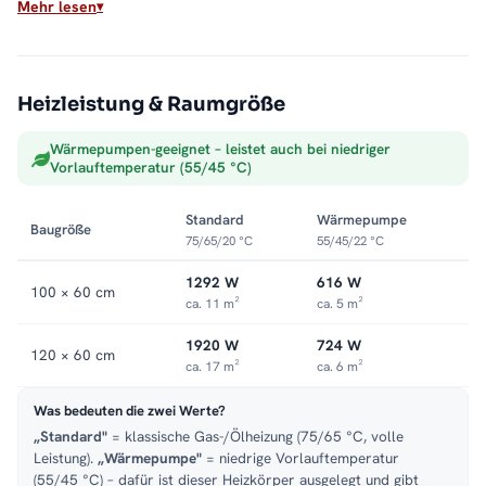
Mehr lesen
Übergangszeit
SMART-Mischbetrieb:
mit smartem Heizstab
Montage
Heizleistung & Raumgröße
Wandmontage, ausgelegt bis 5 bar Betriebsdruck. Weitere
Wärmepumpen-geeignet – leistet auch bei niedriger
Modelle finden Sie in der Kategorie
Wandheizkörper
.
Vorlauftemperatur (55/45 °C)
Standard
Wärmepumpe
Baugröße
75/65/20 °C
55/45/22 °C
1292 W
616 W
100 × 60 cm
ca. 11 m²
ca. 5 m²
1920 W
724 W
120 × 60 cm
ca. 17 m²
ca. 6 m²
Was bedeuten die zwei Werte?
„Standard"
= klassische Gas-/Ölheizung (75/65 °C, volle
Leistung).
„Wärmepumpe"
= niedrige Vorlauftemperatur
(55/45 °C) – dafür ist dieser Heizkörper ausgelegt und gibt