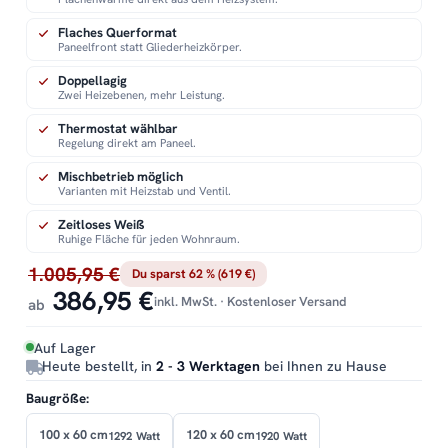
Flaches Querformat
Paneelfront statt Gliederheizkörper.
Doppellagig
Zwei Heizebenen, mehr Leistung.
Thermostat wählbar
Regelung direkt am Paneel.
Mischbetrieb möglich
Varianten mit Heizstab und Ventil.
Zeitloses Weiß
Ruhige Fläche für jeden Wohnraum.
1.005,95 €
Du sparst 62 % (619 €)
386,95 €
inkl. MwSt. · Kostenloser Versand
ab
Auf Lager
Heute bestellt, in
2 - 3 Werktagen
bei Ihnen zu Hause
Baugröße:
100 x 60 cm
120 x 60 cm
1292 Watt
1920 Watt