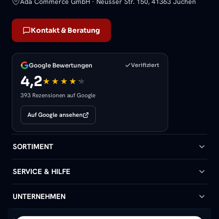
Ada Commerce GmbH · Neusser Str. 150, 41363 Jüchen
Kontakt & Beratung
Google Bewertungen
Verifiziert
4,2
393 Rezensionen auf Google
Auf Google ansehen
SORTIMENT
Badheizkörper
SERVICE & HILFE
Handtuchheizkörper
Hilfe & Kontakt
UNTERNEHMEN