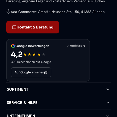
Beratung, eigenem Lager und kostenlosem Versand aus Jüchen.
Ada Commerce GmbH · Neusser Str. 150, 41363 Jüchen
Kontakt & Beratung
Google Bewertungen
Verifiziert
4,2
393 Rezensionen auf Google
Auf Google ansehen
SORTIMENT
Badheizkörper
SERVICE & HILFE
Handtuchheizkörper
Hilfe & Kontakt
UNTERNEHMEN