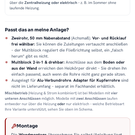
über die
Zentralheizung oder elektrisch
– z. B. im Sommer ohne
laufende Heizung.
Passt das an meine Anlage?
Zweirohr, 50 mm Nabenabstand
(Achsmaß).
Vor- und Rücklauf
frei wählbar:
Sie können die Zuleitungen vertauscht anschließen
– der Multiblock reguliert die Fließrichtung selbst, ein „falsch
herum" gibt es nicht.
Multiblock 2-in-1 & drehbar:
Anschlüsse aus dem
Boden oder
aus der Wand
erreichen den Heizkörper direkt – Sie drehen ihn
einfach passend, auch wenn die Rohre nicht ganz gerade sitzen.
Ausgelegt für
Alu-Verbundrohre
.
Adapter für Kupferrohre
sind
nicht im Lieferumfang – separat im Fachhandel erhältlich.
Mischbetrieb
(Heizung & Strom kombiniert) ist bei Modellen mit
vier
unteren Anschlüssen
möglich. Modelle mit
zwei Anschlüssen
laufen
entweder nur über die Heizung
oder
nur elektrisch – welche Betriebsart
Ihre Variante unterstützt, sehen Sie oben im Schema.
Montage
Die
Wandmontage
übernehmen Sie selbst (Anleitung liegt