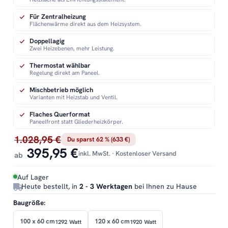
Für Zentralheizung
Flächenwärme direkt aus dem Heizsystem.
Doppellagig
Zwei Heizebenen, mehr Leistung.
Thermostat wählbar
Regelung direkt am Paneel.
Mischbetrieb möglich
Varianten mit Heizstab und Ventil.
Flaches Querformat
Paneelfront statt Gliederheizkörper.
1.028,95 €
Du sparst 62 % (633 €)
395,95 €
inkl. MwSt. · Kostenloser Versand
ab
Auf Lager
Heute bestellt, in
2 - 3 Werktagen
bei Ihnen zu Hause
Baugröße:
100 x 60 cm
120 x 60 cm
1292 Watt
1920 Watt