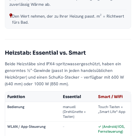
zuverlässig Wärme ab.
Den Wert nehmen, der zu Ihrer Heizung passt. m² = Richtwert
fürs Bad.
Heizstab: Essential vs. Smart
Beide Heizstäbe sind IPX4-spritzwassergeschützt, haben ein
genormtes ½″-Gewinde (passt in jeden handelsüblichen
Heizkörper) und einen SchuKo-Stecker – verfügbar mit 600 W
(640 mm) oder 1000 W (850 mm).
Funktion
Essential
Smart / WiFi
Bedienung
manuell
Touch-Tasten +
(Drehlünette +
„Smart Life“-App
Tasten)
WLAN / App-Steuerung
–
✓ (Android/iOS,
Fernsteuerung)