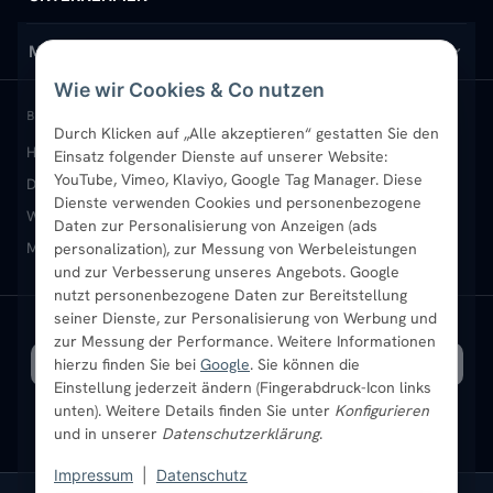
Design-Heizkörper
Versand & Lieferung
Wir über uns
MEIN KONTO
Wie wir Cookies & Co nutzen
Paneelheizkörper
Rückgabe & Widerruf
Standort & Abholung Jüchen
Anmelden / Mein Konto
BELIEBTE KATEGORIEN
Durch Klicken auf „Alle akzeptieren“ gestatten Sie den
Heizkörper kaufen
Badheizkörper
Handtuchheizkörper
Einsatz folgender Dienste auf unserer Website:
Vertikal-Heizkörper
Garantie & Gewährleistung
B2B-Kunden
Merkliste
YouTube, Vimeo, Klaviyo, Google Tag Manager. Diese
Design-Heizkörper
Paneelheizkörper
Vertikal-Heizkörper
Dienste verwenden Cookies und personenbezogene
Heizkörper-Zubehör
Montageservice vor Ort
Karriere
Newsletter
Wandheizkörper
Wohnraum-Heizkörper
Badheizkörper Schwarz
Daten zur Personalisierung von Anzeigen (ads
Mischbetrieb-Heizkörper
Heizkörper-Zubehör
Aktuelle Angebote
personalization), zur Messung von Werbeleistungen
Sendung verfolgen
Ratgeber
Aktuelle Angebote
und zur Verbesserung unseres Angebots. Google
nutzt personenbezogene Daten zur Bereitstellung
seiner Dienste, zur Personalisierung von Werbung und
Bestpreisgarantie
SICHERE ZAHLUNG
VERSAND MIT
zur Messung der Performance. Weitere Informationen
hierzu finden Sie bei
Google
. Sie können die
Einstellung jederzeit ändern (Fingerabdruck-Icon links
unten). Weitere Details finden Sie unter
Konfigurieren
und in unserer
Datenschutzerklärung
.
Impressum
|
Datenschutz