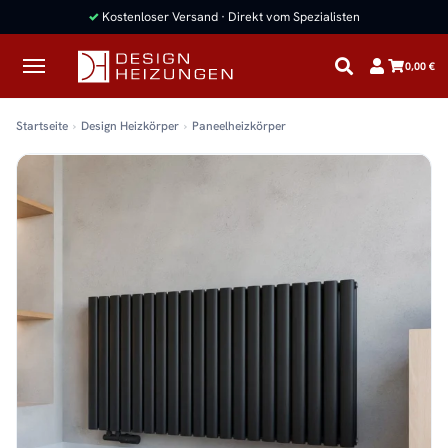
✓
Kostenloser Versand · Direkt vom Spezialisten
0,00 €
Startseite
Design Heizkörper
Paneelheizkörper