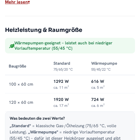
Mehr lesen
Mischbetrieb:
Heizstab plus Thermostatventil
SMART-Mischbetrieb:
mit smartem Heizstab
Montage
Heizleistung & Raumgröße
Wandmontage, ausgelegt bis 5 bar. Weitere Modelle finden Sie
Wärmepumpen-geeignet – leistet auch bei niedriger
in der Kategorie
Wandheizkörper
.
Vorlauftemperatur (55/45 °C)
Standard
Wärmepumpe
Baugröße
75/65/20 °C
55/45/22 °C
1292 W
616 W
100 × 60 cm
ca. 11 m²
ca. 5 m²
1920 W
724 W
120 × 60 cm
ca. 17 m²
ca. 6 m²
Was bedeuten die zwei Werte?
„Standard"
= klassische Gas-/Ölheizung (75/65 °C, volle
Leistung).
„Wärmepumpe"
= niedrige Vorlauftemperatur
(55/45 °C) – dafür ist dieser Heizkörper ausgelegt und gibt