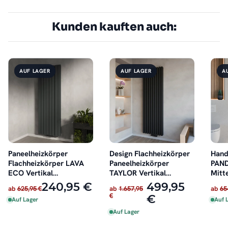
Kunden kauften auch:
AUF LAGER
AUF LAGER
A
Paneelheizkörper
Design Flachheizkörper
Hand
Flachheizkörper LAVA
Paneelheizkörper
PAND
ECO Vertikal
TAYLOR Vertikal
Mitt
Doppellagig Anthrazit
Schwarz 60 x 180 cm
Seit
240,95 €
499,95
ab
625,95 €
ab
1.657,95
ab
65
€
€
Auf Lager
Auf 
Auf Lager