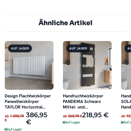
Ähnliche Artikel
AUF LAGER
AUF LAGER
A
Design Flachheizkörper
Handtuchheizkörper
Hand
Paneelheizkörper
PANDEMA Schwarz
SOLA
TAYLOR Horizontal
Mittel- und
Hand
Weiß
Seitenanschluss
386,95
218,95 €
ab
1.005,95
ab
568,95 €
ab
93
€
€
Auf Lager
Auf 
Auf Lager