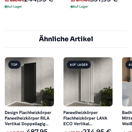
ab
635,95 €
ab
877,95 €
Auf Lager
Auf Lager
Ähnliche Artikel
TOP
AUF LAGER
A
Design Flachheizkörper
Paneelheizkörper
Badh
Paneelheizkörper RILA
Flachheizkörper LAVA
Mitt
Vertikal Doppellagig
ECO Vertikal
Wei
Schwarz
Doppellagig Weiß
487,95
234,95 €