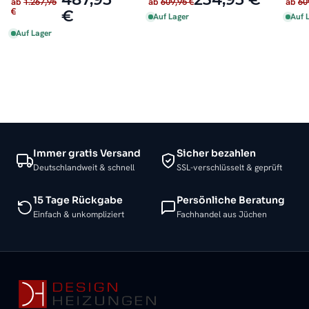
ab
1.267,95
ab
609,95 €
ab
60
€
€
Auf Lager
Auf 
Auf Lager
Immer gratis Versand
Sicher bezahlen
Deutschlandweit & schnell
SSL-verschlüsselt & geprüft
15 Tage Rückgabe
Persönliche Beratung
Einfach & unkompliziert
Fachhandel aus Jüchen