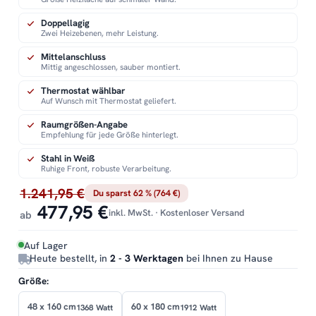
Doppellagig
Zwei Heizebenen, mehr Leistung.
Mittelanschluss
Mittig angeschlossen, sauber montiert.
Thermostat wählbar
Auf Wunsch mit Thermostat geliefert.
Raumgrößen-Angabe
Empfehlung für jede Größe hinterlegt.
Stahl in Weiß
Ruhige Front, robuste Verarbeitung.
1.241,95 €
Du sparst 62 % (764 €)
477,95 €
inkl. MwSt. · Kostenloser Versand
ab
Auf Lager
Heute bestellt, in
2 - 3 Werktagen
bei Ihnen zu Hause
Größe:
48 x 160 cm
60 x 180 cm
1368 Watt
1912 Watt