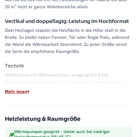
20 m² heizt er ganze Wohnbereiche allein.
Vertikal und doppellagig: Leistung im Hochformat
Zwei Heizlagen stapeln die Heizfläche in die Höhe statt in die
Breite. So bleibt neben Fenster, Tür oder Regal Platz, während
die Wand die Wärmearbeit übernimmt. Zu jeder Größe nennt
die Serie die empfohlene Raumgröße.
Technik
Stahlkorpus mit Mittelanschluss, ausgelegt bis 5 bar
Betriebsdruck, wahlweise mit beiliegendem Thermostat zur
Regelung direkt am Paneel.
Mehr lesen
Farbe und Wirkung
Weiß hält das große Paneel optisch leicht, es trägt Wärme,
Heizleistung & Raumgröße
keine Technik-Optik.
Wärmepumpen-geeignet – leistet auch bei niedriger
Montage
Vorlauftemperatur (55/45 °C)