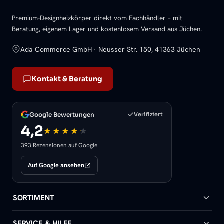
Premium-Designheizkörper direkt vom Fachhändler – mit
Beratung, eigenem Lager und kostenlosem Versand aus Jüchen.
Ada Commerce GmbH · Neusser Str. 150, 41363 Jüchen
Kontakt & Beratung
Google Bewertungen
Verifiziert
4,2
393 Rezensionen auf Google
Auf Google ansehen
SORTIMENT
Badheizkörper
SERVICE & HILFE