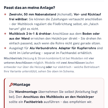
Passt das an meine Anlage?
Zweirohr, 50 mm Nabenabstand
(Achsmaß).
Vor- und Rücklauf
frei wählbar:
Sie können die Zuleitungen vertauscht anschließen
– der Multiblock reguliert die Fließrichtung selbst, ein „falsch
herum" gibt es nicht.
Multiblock 2-in-1 & drehbar:
Anschlüsse aus dem
Boden oder
aus der Wand
erreichen den Heizkörper direkt – Sie drehen ihn
einfach passend, auch wenn die Rohre nicht ganz gerade sitzen.
Ausgelegt für
Alu-Verbundrohre
.
Adapter für Kupferrohre
sind
nicht im Lieferumfang – separat im Fachhandel erhältlich.
Mischbetrieb
(Heizung & Strom kombiniert) ist bei Modellen mit
vier
unteren Anschlüssen
möglich. Modelle mit
zwei Anschlüssen
laufen
entweder nur über die Heizung
oder
nur elektrisch – welche Betriebsart
Ihre Variante unterstützt, sehen Sie oben im Schema.
Montage
Die
Wandmontage
übernehmen Sie selbst (Anleitung liegt
bei). Den
Anschluss des Multiblocks an den Heizkörper
sollte ein
Fachbetrieb
ausführen – das empfehlen wir.