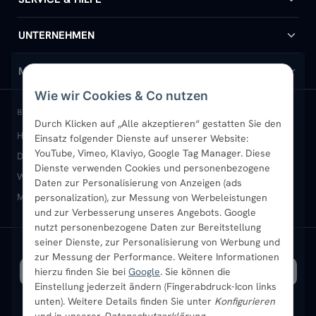
Handtuchheizkörper
Hilfe & Kontakt
UNTERNEHMEN
Design-Heizkörper
Versand & Lieferung
Wir über uns
MEIN KONTO
Wie wir Cookies & Co nutzen
Paneelheizkörper
Rückgabe & Widerruf
Standort & Abholung Jüchen
Anmelden / Mein Konto
BELIEBTE KATEGORIEN
Durch Klicken auf „Alle akzeptieren“ gestatten Sie den
Heizkörper kaufen
Badheizkörper
Handtuchheizkörper
Einsatz folgender Dienste auf unserer Website:
Vertikal-Heizkörper
Garantie & Gewährleistung
B2B-Kunden
Merkliste
YouTube, Vimeo, Klaviyo, Google Tag Manager. Diese
Design-Heizkörper
Paneelheizkörper
Vertikal-Heizkörper
Dienste verwenden Cookies und personenbezogene
Heizkörper-Zubehör
Montageservice vor Ort
Karriere
Newsletter
Wandheizkörper
Wohnraum-Heizkörper
Badheizkörper Schwarz
Daten zur Personalisierung von Anzeigen (ads
Mischbetrieb-Heizkörper
Heizkörper-Zubehör
Aktuelle Angebote
personalization), zur Messung von Werbeleistungen
Sendung verfolgen
Ratgeber
Aktuelle Angebote
und zur Verbesserung unseres Angebots. Google
nutzt personenbezogene Daten zur Bereitstellung
seiner Dienste, zur Personalisierung von Werbung und
Bestpreisgarantie
SICHERE ZAHLUNG
VERSAND MIT
zur Messung der Performance. Weitere Informationen
hierzu finden Sie bei
Google
. Sie können die
Einstellung jederzeit ändern (Fingerabdruck-Icon links
unten). Weitere Details finden Sie unter
Konfigurieren