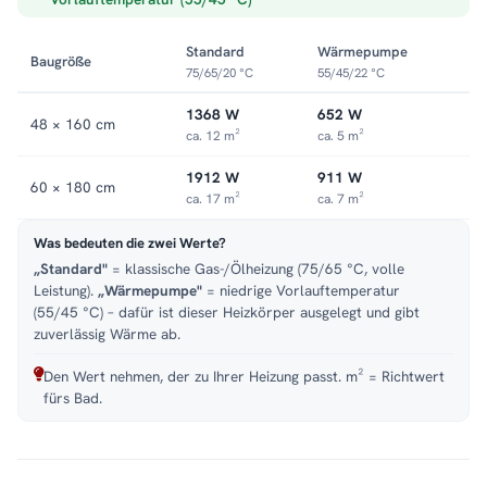
Wandmontage im Hochformat, Anschluss mittig. Weitere
Modelle finden Sie in der Kategorie
Vertikal-Heizkörper
.
Standard
Wärmepumpe
Baugröße
75/65/20 °C
55/45/22 °C
1368 W
652 W
48 × 160 cm
ca. 12 m²
ca. 5 m²
1912 W
911 W
60 × 180 cm
ca. 17 m²
ca. 7 m²
Was bedeuten die zwei Werte?
„Standard"
= klassische Gas-/Ölheizung (75/65 °C, volle
Leistung).
„Wärmepumpe"
= niedrige Vorlauftemperatur
(55/45 °C) – dafür ist dieser Heizkörper ausgelegt und gibt
zuverlässig Wärme ab.
Den Wert nehmen, der zu Ihrer Heizung passt. m² = Richtwert
fürs Bad.