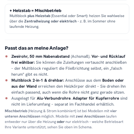
+ Heizstab = Mischbetrieb
Multiblock
plus Heizstab
(Essential oder Smart): heizen Sie wahlweise
über die
Zentralheizung oder elektrisch
– z. B. im Sommer ohne
laufende Heizung.
Passt das an meine Anlage?
Zweirohr, 50 mm Nabenabstand
(Achsmaß).
Vor- und Rücklauf
frei wählbar:
Sie können die Zuleitungen vertauscht anschließen
– der Multiblock reguliert die Fließrichtung selbst, ein „falsch
herum" gibt es nicht.
Multiblock 2-in-1 & drehbar:
Anschlüsse aus dem
Boden oder
aus der Wand
erreichen den Heizkörper direkt – Sie drehen ihn
einfach passend, auch wenn die Rohre nicht ganz gerade sitzen.
Ausgelegt für
Alu-Verbundrohre
.
Adapter für Kupferrohre
sind
nicht im Lieferumfang – separat im Fachhandel erhältlich.
Mischbetrieb
(Heizung & Strom kombiniert) ist bei Modellen mit
vier
unteren Anschlüssen
möglich. Modelle mit
zwei Anschlüssen
laufen
entweder nur über die Heizung
oder
nur elektrisch – welche Betriebsart
Ihre Variante unterstützt, sehen Sie oben im Schema.