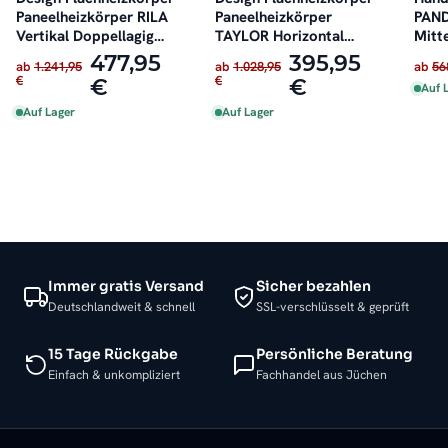
Paneelheizkörper RILA
Paneelheizkörper
PAN
Vertikal Doppellagig
TAYLOR Horizontal
Mitt
Weiß
Schwarz
Seit
477,95
395,95
ab
1.241,95
ab
1.028,95
ab
56
€
€
€
€
Auf 
Auf Lager
Auf Lager
Immer gratis Versand
Sicher bezahlen
Deutschlandweit & schnell
SSL-verschlüsselt & geprüft
15 Tage Rückgabe
Persönliche Beratung
Einfach & unkompliziert
Fachhandel aus Jüchen