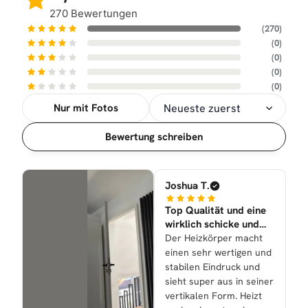
270 Bewertungen
(270)
(0)
(0)
(0)
(0)
Nur mit Fotos
Sortierung
Bewertung schreiben
Joshua T.
Top Qualität und eine
wirklich schicke und
sehr tolle Optik nun
Der Heizkörper macht
hier
einen sehr wertigen und
stabilen Eindruck und
sieht super aus in seiner
vertikalen Form. Heizt