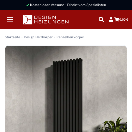
✓
Kostenloser Versand · Direkt vom Spezialisten
0,00 €
Startseite
Design Heizkörper
Paneelheizkörper