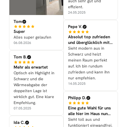
auch sehr gut und
effizient.
24.05.2025
Tom
Pepe V.
Super
Absolut top zufrieden
Alles super gelaufen
und überglücklich mit
06.08.2026
allem!
Sieht modern aus in
Schwarz und heizt
Tom B.
meinen Raum perfekt
auf. Ich bin rundum
Mehr als erwartet
zufrieden und kann ihn
Optisch ein Highlight in
nur empfehlen.
Schwarz und die
14.05.2025
Wärmeabgabe der
doppelten Lage ist
wirklich gut. Eine klare
Philipp D.
Empfehlung.
Eine gute Wahl für uns
07.05.2025
alle hier im Haus nun
getroffen
Sieht toll aus und
Ida C.
funktioniert einwandfrei.