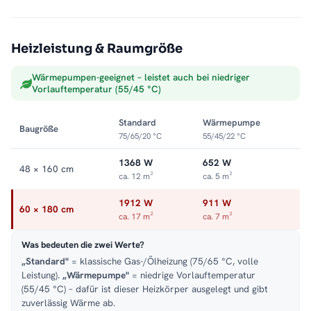
Wandabstand: 15,6 cm
Max. Betriebsdruck: 5 bar
Heizleistung & Raumgröße
Wohnraumwärme ohne Technik-Optik
Wärmepumpen-geeignet – leistet auch bei niedriger
Vorlauftemperatur (55/45 °C)
Die flache Doppellagig-Front gibt die Wärme der Zentralheizung
gleichmäßig als Strahlungswärme ab, kräftig genug für ganze
Standard
Wärmepumpe
Wohnbereiche, ruhig genug für jede Einrichtung. Alle Größen
Baugröße
75/65/20 °C
55/45/22 °C
finden Sie in der Kategorie
Vertikal-Heizkörper
.
1368 W
652 W
48 × 160 cm
ca. 12 m²
ca. 5 m²
1912 W
911 W
60 × 180 cm
ca. 17 m²
ca. 7 m²
Was bedeuten die zwei Werte?
„Standard"
= klassische Gas-/Ölheizung (75/65 °C, volle
Leistung).
„Wärmepumpe"
= niedrige Vorlauftemperatur
(55/45 °C) – dafür ist dieser Heizkörper ausgelegt und gibt
zuverlässig Wärme ab.