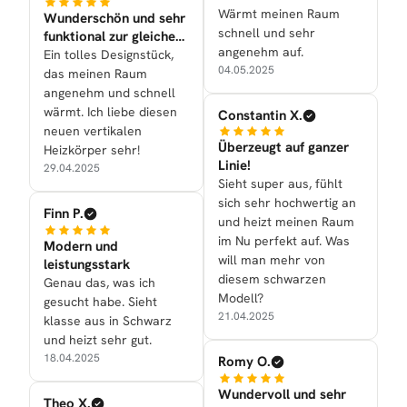
Wärmt meinen Raum
Wunderschön und sehr
schnell und sehr
funktional zur gleichen
angenehm auf.
Zeit
Ein tolles Designstück,
04.05.2025
das meinen Raum
angenehm und schnell
wärmt. Ich liebe diesen
Constantin X.
neuen vertikalen
Überzeugt auf ganzer
Heizkörper sehr!
Linie!
29.04.2025
Sieht super aus, fühlt
sich sehr hochwertig an
Finn P.
und heizt meinen Raum
im Nu perfekt auf. Was
Modern und
will man mehr von
leistungsstark
diesem schwarzen
Genau das, was ich
Modell?
gesucht habe. Sieht
21.04.2025
klasse aus in Schwarz
und heizt sehr gut.
18.04.2025
Romy O.
Wundervoll und sehr
Theo X.