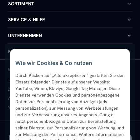
SORTIMENT
Badheizkörper
SERVICE & HILFE
Handtuchheizkörper
Hilfe & Kontakt
UNTERNEHMEN
Design-Heizkörper
Versand & Lieferung
Wir über uns
MEIN KONTO
Wie wir Cookies & Co nutzen
Paneelheizkörper
Rückgabe & Widerruf
Standort & Abholung Jüchen
Anmelden / Mein Konto
BELIEBTE KATEGORIEN
Durch Klicken auf „Alle akzeptieren“ gestatten Sie den
Heizkörper kaufen
Badheizkörper
Handtuchheizkörper
Einsatz folgender Dienste auf unserer Website:
Vertikal-Heizkörper
Garantie & Gewährleistung
B2B-Kunden
Merkliste
YouTube, Vimeo, Klaviyo, Google Tag Manager. Diese
Design-Heizkörper
Paneelheizkörper
Vertikal-Heizkörper
Dienste verwenden Cookies und personenbezogene
Heizkörper-Zubehör
Montageservice vor Ort
Karriere
Newsletter
Wandheizkörper
Wohnraum-Heizkörper
Badheizkörper Schwarz
Daten zur Personalisierung von Anzeigen (ads
Mischbetrieb-Heizkörper
Heizkörper-Zubehör
Aktuelle Angebote
personalization), zur Messung von Werbeleistungen
Sendung verfolgen
Ratgeber
Aktuelle Angebote
und zur Verbesserung unseres Angebots. Google
nutzt personenbezogene Daten zur Bereitstellung
seiner Dienste, zur Personalisierung von Werbung und
Bestpreisgarantie
SICHERE ZAHLUNG
VERSAND MIT
zur Messung der Performance. Weitere Informationen