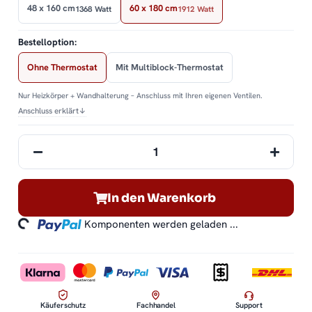
48 x 160 cm
60 x 180 cm
1368 Watt
1912 Watt
Bestelloption:
Ohne Thermostat
Mit Multiblock-Thermostat
Nur Heizkörper + Wandhalterung – Anschluss mit Ihren eigenen Ventilen.
Anschluss erklärt
↓
In den Warenkorb
ding...
Komponenten werden geladen ...
Käuferschutz
Fachhandel
Support