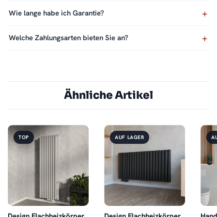
Wie lange habe ich Garantie?
Welche Zahlungsarten bieten Sie an?
Ähnliche Artikel
TOP
AUF LAGER
A
Design Flachheizkörper
Design Flachheizkörper
Hand