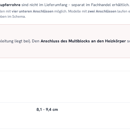
Kupferrohre
sind nicht im Lieferumfang – separat im Fachhandel erhältlich.
llen mit
vier unteren Anschlüssen
möglich. Modelle mit
zwei Anschlüssen
laufen 
 oben im Schema.
eitung liegt bei). Den
Anschluss des Multiblocks an den Heizkörper
so
8,1 - 9,4 cm