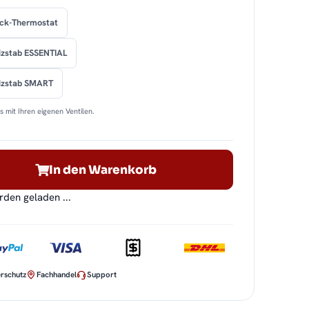
ock-Thermostat
izstab ESSENTIAL
eizstab SMART
 mit Ihren eigenen Ventilen.
In den Warenkorb
en geladen ...
rschutz
Fachhandel
Support