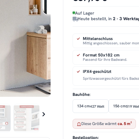
Auf Lager
Heute bestellt, in
2 - 3 Werkta
Mittelanschluss
Mittig angeschlossen, sauber mont
Format 50x182 cm
Passend für Ihre Badwand.
IPX4-geschützt
Spritzwassergeschützt fürs Bade
Bauhöhe:
134 cm
156 cm
427 Watt
519 Wat
Diese Größe wärmt
ca. 5 m²
Bestelloption: