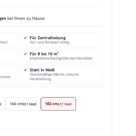
gen
bei Ihnen zu Hause
Für Zentralheizung
iert.
Vor- und Rücklauf mittig.
Für 8 bis 10 m²
Empfohlene Raumgröße laut Hersteller.
Stahl in Weiß
Gleichmäßige Wärme, robuste
zimmer.
Verarbeitung.
166 cm
182 cm
t
531 Watt
617 Watt