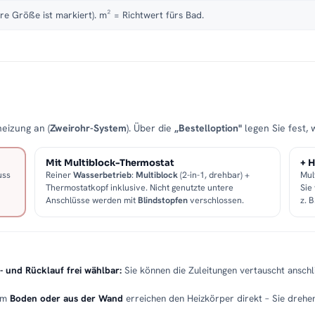
re Größe ist markiert). m² = Richtwert fürs Bad.
eizung an (
Zweirohr-System
). Über die
„Bestelloption"
legen Sie fest, 
Mit Multiblock-Thermostat
+ H
uss
Reiner
Wasserbetrieb
:
Multiblock
(2-in-1, drehbar) +
Mul
Thermostatkopf inklusive. Nicht genutzte untere
Sie
Anschlüsse werden mit
Blindstopfen
verschlossen.
z. 
- und Rücklauf frei wählbar:
Sie können die Zuleitungen vertauscht anschli
em
Boden oder aus der Wand
erreichen den Heizkörper direkt – Sie drehen