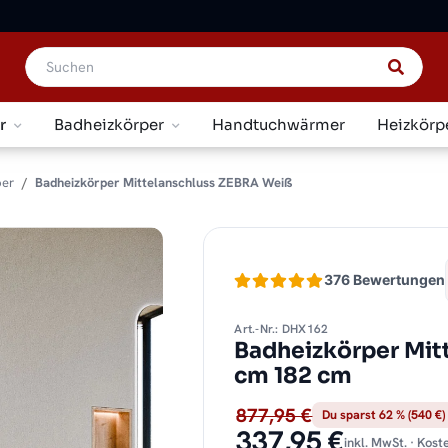
r
Badheizkörper
Handtuchwärmer
Heizkörp
per
Badheizkörper Mittelanschluss ZEBRA Weiß
376 Bewertungen
Art.-Nr.: DHX162
Badheizkörper Mit
cm 182 cm
877,95 €
Du sparst 62 % (540 €)
337,95 €
inkl. MwSt. · Kos