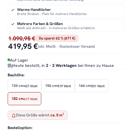
Warme Handtücher
Breite Streben – Platz für mehrere Handtücher.
Mehrere Farben & Größen
Weiß und Anthrazit – in mehreren Größen erhältlich.
1.090,95 €
Du sparst 62 % (671 €)
419,95 €
inkl. MwSt. · Kostenloser Versand
Auf Lager
Heute bestellt, in
2 - 3 Werktagen
bei Ihnen zu Hause
Bauhöhe:
134 cm
156 cm
166 cm
427 Watt
519 Watt
531 Watt
182 cm
617 Watt
Diese Größe wärmt
ca. 5 m²
Bestelloption: