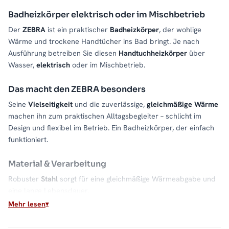
Badheizkörper elektrisch oder im Mischbetrieb
Der
ZEBRA
ist ein praktischer
Badheizkörper
, der wohlige
Wärme und trockene Handtücher ins Bad bringt. Je nach
Ausführung betreiben Sie diesen
Handtuchheizkörper
über
Wasser,
elektrisch
oder im Mischbetrieb.
Das macht den ZEBRA besonders
Seine
Vielseitigkeit
und die zuverlässige,
gleichmäßige Wärme
machen ihn zum praktischen Alltagsbegleiter – schlicht im
Design und flexibel im Betrieb. Ein Badheizkörper, der einfach
funktioniert.
Material & Verarbeitung
Robuster
Stahl
sorgt für eine gleichmäßige Wärmeabgabe und
eine lange Lebensdauer.
Mehr lesen
Für welches Bad geeignet?