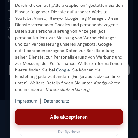
BELIEBTE KATEGORIEN
Durch Klicken auf „Alle akzeptieren“ gestatten Sie den
Heizkörper kaufen
Badheizkörper
Handtuchheizkörper
Einsatz folgender Dienste auf unserer Website:
Vertikal-Heizkörper
Garantie & Gewährleistung
B2B-Kunden
Merkliste
YouTube, Vimeo, Klaviyo, Google Tag Manager. Diese
Design-Heizkörper
Paneelheizkörper
Vertikal-Heizkörper
Dienste verwenden Cookies und personenbezogene
Heizkörper-Zubehör
Montageservice vor Ort
Karriere
Newsletter
Wandheizkörper
Wohnraum-Heizkörper
Badheizkörper Schwarz
Daten zur Personalisierung von Anzeigen (ads
Mischbetrieb-Heizkörper
Heizkörper-Zubehör
Aktuelle Angebote
personalization), zur Messung von Werbeleistungen
Sendung verfolgen
Ratgeber
Aktuelle Angebote
und zur Verbesserung unseres Angebots. Google
nutzt personenbezogene Daten zur Bereitstellung
seiner Dienste, zur Personalisierung von Werbung und
Bestpreisgarantie
SICHERE ZAHLUNG
VERSAND MIT
zur Messung der Performance. Weitere Informationen
hierzu finden Sie bei
Google
. Sie können die
Einstellung jederzeit ändern (Fingerabdruck-Icon links
unten). Weitere Details finden Sie unter
Konfigurieren
und in unserer
Datenschutzerklärung
.
Impressum
|
Datenschutz
Vertrag widerrufen
Alle akzeptieren
© 2026 Ada Commerce GmbH
* Alle Preise inkl. gesetzlicher USt. |
Kostenloser Versand
Konfigurieren
Impressum
Datenschutz
AGB
Widerrufsbelehrung
Versandkosten