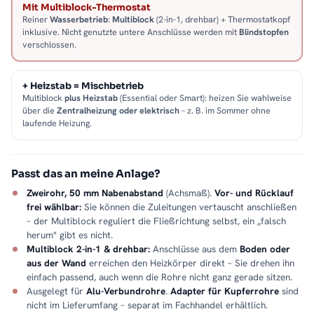
Mit Multiblock-Thermostat
Reiner
Wasserbetrieb
:
Multiblock
(2-in-1, drehbar) + Thermostatkopf
inklusive. Nicht genutzte untere Anschlüsse werden mit
Blindstopfen
verschlossen.
+ Heizstab = Mischbetrieb
Multiblock
plus Heizstab
(Essential oder Smart): heizen Sie wahlweise
über die
Zentralheizung oder elektrisch
– z. B. im Sommer ohne
laufende Heizung.
Passt das an meine Anlage?
Zweirohr, 50 mm Nabenabstand
(Achsmaß).
Vor- und Rücklauf
frei wählbar:
Sie können die Zuleitungen vertauscht anschließen
– der Multiblock reguliert die Fließrichtung selbst, ein „falsch
herum" gibt es nicht.
Multiblock 2-in-1 & drehbar:
Anschlüsse aus dem
Boden oder
aus der Wand
erreichen den Heizkörper direkt – Sie drehen ihn
einfach passend, auch wenn die Rohre nicht ganz gerade sitzen.
Ausgelegt für
Alu-Verbundrohre
.
Adapter für Kupferrohre
sind
nicht im Lieferumfang – separat im Fachhandel erhältlich.