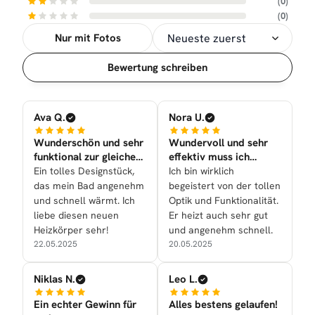
(0)
(0)
Nur mit Fotos
Sortierung
Bewertung schreiben
Ava Q.
Nora U.
Wunderschön und sehr
Wundervoll und sehr
funktional zur gleichen
effektiv muss ich
Zeit nun bei uns
sagen!
Ein tolles Designstück,
Ich bin wirklich
das mein Bad angenehm
begeistert von der tollen
und schnell wärmt. Ich
Optik und Funktionalität.
liebe diesen neuen
Er heizt auch sehr gut
Heizkörper sehr!
und angenehm schnell.
22.05.2025
20.05.2025
Niklas N.
Leo L.
Ein echter Gewinn für
Alles bestens gelaufen!