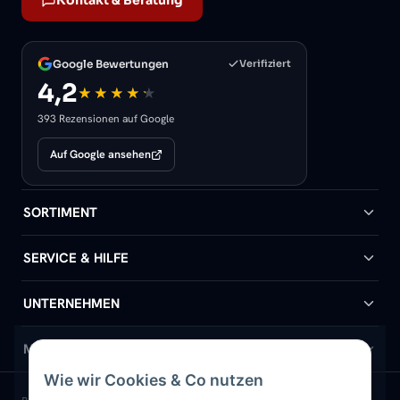
Kontakt & Beratung
Google Bewertungen
Verifiziert
4,2
393 Rezensionen auf Google
Auf Google ansehen
SORTIMENT
Badheizkörper
SERVICE & HILFE
Handtuchheizkörper
Hilfe & Kontakt
UNTERNEHMEN
Design-Heizkörper
Versand & Lieferung
Wir über uns
MEIN KONTO
Wie wir Cookies & Co nutzen
Paneelheizkörper
Rückgabe & Widerruf
Standort & Abholung Jüchen
Anmelden / Mein Konto