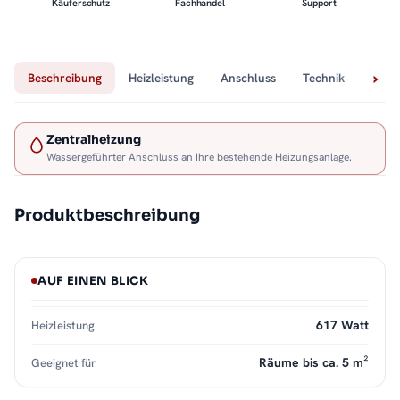
Käuferschutz
Fachhandel
Support
Beschreibung
Heizleistung
Anschluss
Technik
Lief
Zentralheizung
Wassergeführter Anschluss an Ihre bestehende Heizungsanlage.
Produktbeschreibung
AUF EINEN BLICK
617 Watt
Heizleistung
Räume bis ca. 5 m²
Geeignet für