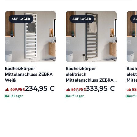
AUF LAGER
AUF LAGER
A
Badheizkörper
Badheizkörper
Badh
Mittelanschluss ZEBRA
elektrisch
elekt
Weiß
Mittelanschluss ZEBRA
Mitt
Anthrazit inkl. Heizstab
Weiß
234,95 €
333,95 €
ab
609,95 €
ab
867,95 €
ab
83
Auf Lager
Auf Lager
Auf 