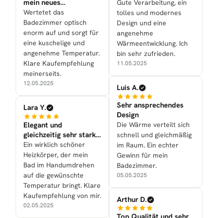
mein neues
Gute Verarbeitung, ein
Badezimmer
Wertetet das
tolles und modernes
Badezimmer optisch
Design und eine
enorm auf und sorgt für
angenehme
eine kuschelige und
Wärmeentwicklung. Ich
angenehme Temperatur.
bin sehr zufrieden.
Klare Kaufempfehlung
11.05.2025
meinerseits.
12.05.2025
Luis A.
Sehr ansprechendes
Lara Y.
Design
Elegant und
Die Wärme verteilt sich
gleichzeitig sehr stark
schnell und gleichmäßig
in der Leistung
Ein wirklich schöner
im Raum. Ein echter
Heizkörper, der mein
Gewinn für mein
Bad im Handumdrehen
Badezimmer.
auf die gewünschte
05.05.2025
Temperatur bringt. Klare
Kaufempfehlung von mir.
Arthur D.
02.05.2025
Top Qualität und sehr