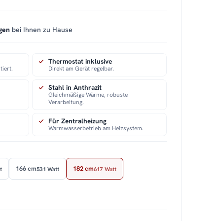
gen
bei Ihnen zu Hause
Thermostat inklusive
iert.
Direkt am Gerät regelbar.
Stahl in Anthrazit
Gleichmäßige Wärme, robuste
Verarbeitung.
Für Zentralheizung
Warmwasserbetrieb am Heizsystem.
166 cm
182 cm
t
531 Watt
617 Watt