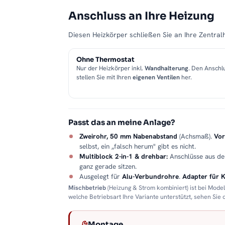
Anschluss an Ihre Heizung
Diesen Heizkörper schließen Sie an Ihre Zentralh
Ohne Thermostat
Nur der Heizkörper inkl.
Wandhalterung
. Den Anschl
stellen Sie mit Ihren
eigenen Ventilen
her.
Passt das an meine Anlage?
Zweirohr, 50 mm Nabenabstand
(Achsmaß).
Vor
selbst, ein „falsch herum" gibt es nicht.
Multiblock 2-in-1 & drehbar:
Anschlüsse aus d
ganz gerade sitzen.
Ausgelegt für
Alu-Verbundrohre
.
Adapter für 
Mischbetrieb
(Heizung & Strom kombiniert) ist bei Mode
welche Betriebsart Ihre Variante unterstützt, sehen Sie
Montage