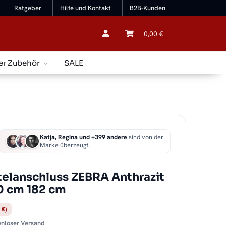
Ratgeber
Hilfe und Kontakt
B2B-Kunden
0,00 €
er Zubehör
SALE
Katja, Regina und +399 andere
sind von der
Marke überzeugt!
telanschluss ZEBRA Anthrazit
50 cm 182 cm
 €)
tenloser Versand