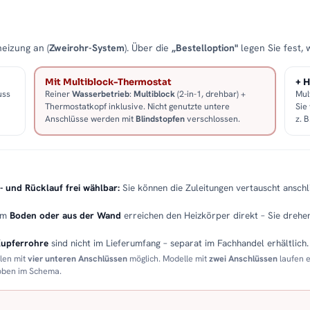
eizung an (
Zweirohr-System
). Über die
„Bestelloption"
legen Sie fest, 
Mit Multiblock-Thermostat
+ H
uss
Reiner
Wasserbetrieb
:
Multiblock
(2-in-1, drehbar) +
Mul
Thermostatkopf inklusive. Nicht genutzte untere
Sie
Anschlüsse werden mit
Blindstopfen
verschlossen.
z. 
- und Rücklauf frei wählbar:
Sie können die Zuleitungen vertauscht anschli
em
Boden oder aus der Wand
erreichen den Heizkörper direkt – Sie drehen
Kupferrohre
sind nicht im Lieferumfang – separat im Fachhandel erhältlich.
llen mit
vier unteren Anschlüssen
möglich. Modelle mit
zwei Anschlüssen
laufen 
 oben im Schema.