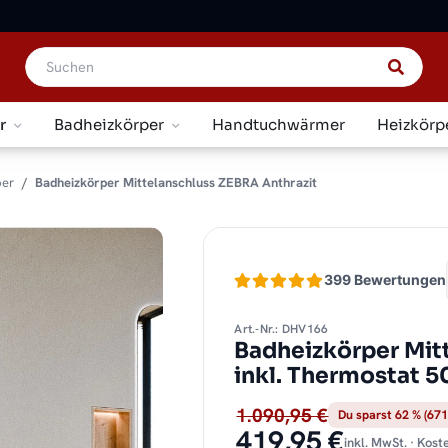
r
Badheizkörper
Handtuchwärmer
Heizkörp
per
Badheizkörper Mittelanschluss ZEBRA Anthrazit
399 Bewertungen
Art.-Nr.: DHV166
Badheizkörper Mit
inkl. Thermostat 
1.090,95 €
Du sparst 62 % (671
419,95 €
inkl. MwSt. · Kos