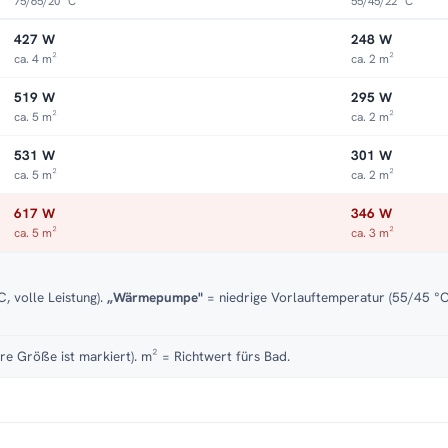
75/65/20 °C
55/45/22 °C
427 W
248 W
ca. 4 m²
ca. 2 m²
519 W
295 W
ca. 5 m²
ca. 2 m²
531 W
301 W
ca. 5 m²
ca. 2 m²
617 W
346 W
ca. 5 m²
ca. 3 m²
, volle Leistung).
„Wärmepumpe"
= niedrige Vorlauftemperatur (55/45 °C)
re Größe ist markiert). m² = Richtwert fürs Bad.