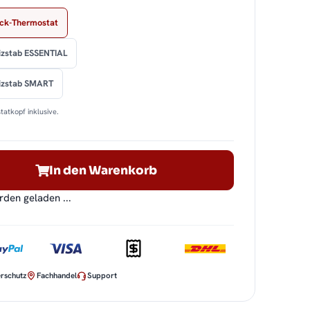
ock-Thermostat
izstab ESSENTIAL
eizstab SMART
tatkopf inklusive.
In den Warenkorb
en geladen ...
rschutz
Fachhandel
Support