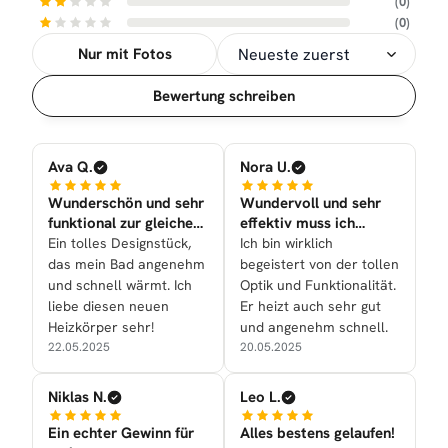
(0)
(0)
Nur mit Fotos
Sortierung
Bewertung schreiben
Ava Q.
Nora U.
Wunderschön und sehr
Wundervoll und sehr
funktional zur gleichen
effektiv muss ich
Zeit nun bei uns
sagen!
Ein tolles Designstück,
Ich bin wirklich
das mein Bad angenehm
begeistert von der tollen
und schnell wärmt. Ich
Optik und Funktionalität.
liebe diesen neuen
Er heizt auch sehr gut
Heizkörper sehr!
und angenehm schnell.
22.05.2025
20.05.2025
Niklas N.
Leo L.
Ein echter Gewinn für
Alles bestens gelaufen!