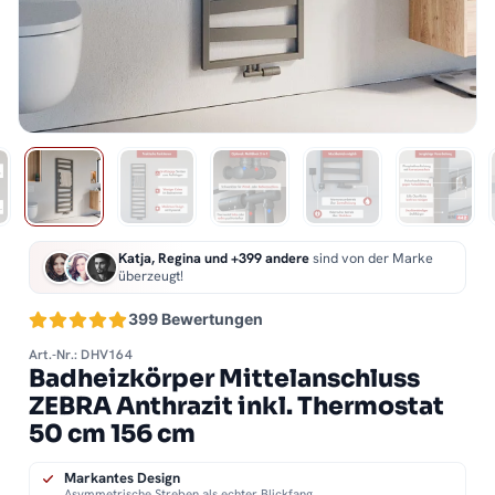
Katja, Regina und +399 andere
sind von der Marke
überzeugt!
399 Bewertungen
Art.-Nr.: DHV164
Badheizkörper Mittelanschluss
ZEBRA Anthrazit inkl. Thermostat
50 cm 156 cm
Markantes Design
Asymmetrische Streben als echter Blickfang.