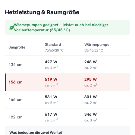
Geeignet für
kleine bis mittelgroße Bäder
. Größe passend zu
Ihrer Wand und Ihrem Wärmebedarf wählen.
Heizleistung & Raumgröße
Trockene Handtücher, frisches Bad
Wärmepumpen-geeignet – leistet auch bei niedriger
Vorlauftemperatur (55/45 °C)
Der ZEBRA
Badheizkörper
hält Handtücher trocken und das
Bad angenehm warm. Das beugt Feuchtigkeit vor und sorgt für
ein frisches, gemütliches Raumgefühl.
Standard
Wärmepumpe
Baugröße
75/65/20 °C
55/45/22 °C
Passende Varianten, Zubehör & Service
427 W
248 W
134 cm
Passendes Zubehör:
auch als elektrische Variante erhältlich
.
ca. 4 m²
ca. 2 m²
Service:
Kundenservice
.
519 W
295 W
156 cm
ca. 5 m²
ca. 2 m²
531 W
301 W
166 cm
ca. 5 m²
ca. 2 m²
617 W
346 W
182 cm
ca. 5 m²
ca. 3 m²
Was bedeuten die zwei Werte?