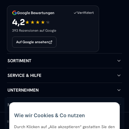
Google Bewertungen
Verifiziert
4,2
393 Rezensionen auf Google
Auf Google ansehen
SORTIMENT
Badheizkörper
SERVICE & HILFE
Handtuchheizkörper
Hilfe & Kontakt
UNTERNEHMEN
Design-Heizkörper
Versand & Lieferung
Wir über uns
MEIN KONTO
Wie wir Cookies & Co nutzen
Paneelheizkörper
Rückgabe & Widerruf
Standort & Abholung Jüchen
Anmelden / Mein Konto
BELIEBTE KATEGORIEN
Durch Klicken auf „Alle akzeptieren“ gestatten Sie den