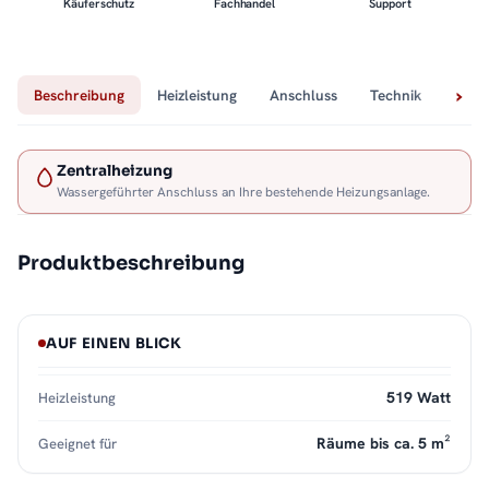
Käuferschutz
Fachhandel
Support
Beschreibung
Heizleistung
Anschluss
Technik
Lief
Zentralheizung
Wassergeführter Anschluss an Ihre bestehende Heizungsanlage.
Produktbeschreibung
AUF EINEN BLICK
519 Watt
Heizleistung
Räume bis ca. 5 m²
Geeignet für