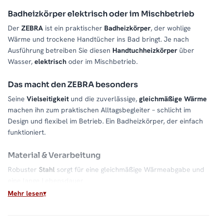
Badheizkörper elektrisch oder im Mischbetrieb
Der
ZEBRA
ist ein praktischer
Badheizkörper
, der wohlige
Wärme und trockene Handtücher ins Bad bringt. Je nach
Ausführung betreiben Sie diesen
Handtuchheizkörper
über
Wasser,
elektrisch
oder im Mischbetrieb.
Das macht den ZEBRA besonders
Seine
Vielseitigkeit
und die zuverlässige,
gleichmäßige Wärme
machen ihn zum praktischen Alltagsbegleiter – schlicht im
Design und flexibel im Betrieb. Ein Badheizkörper, der einfach
funktioniert.
Material & Verarbeitung
Robuster
Stahl
sorgt für eine gleichmäßige Wärmeabgabe und
eine lange Lebensdauer.
Mehr lesen
Für welches Bad geeignet?