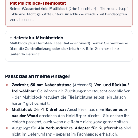
Mit Multiblock-Thermostat
Reiner
Wasserbetrieb
:
Multiblock
(2-in-1, drehbar) + Thermostatkopf
inklusive. Nicht genutzte untere Anschlüsse werden mit
Blindstopfen
verschlossen.
+ Heizstab = Mischbetrieb
Multiblock
plus Heizstab
(Essential oder Smart): heizen Sie wahlweise
über die
Zentralheizung oder elektrisch
– z. B. im Sommer ohne
laufende Heizung.
Passt das an meine Anlage?
Zweirohr, 50 mm Nabenabstand
(Achsmaß).
Vor- und Rücklauf
frei wählbar:
Sie können die Zuleitungen vertauscht anschließen
– der Multiblock reguliert die Fließrichtung selbst, ein „falsch
herum" gibt es nicht.
Multiblock 2-in-1 & drehbar:
Anschlüsse aus dem
Boden oder
aus der Wand
erreichen den Heizkörper direkt – Sie drehen ihn
einfach passend, auch wenn die Rohre nicht ganz gerade sitzen.
Ausgelegt für
Alu-Verbundrohre
.
Adapter für Kupferrohre
sind
nicht im Lieferumfang – separat im Fachhandel erhältlich.