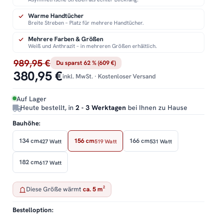
Warme Handtücher
Breite Streben – Platz für mehrere Handtücher.
Mehrere Farben & Größen
Weiß und Anthrazit – in mehreren Größen erhältlich.
989,95 €
Du sparst 62 % (609 €)
380,95 €
inkl. MwSt. · Kostenloser Versand
Auf Lager
Heute bestellt, in
2 - 3 Werktagen
bei Ihnen zu Hause
Bauhöhe:
134 cm
156 cm
166 cm
427 Watt
519 Watt
531 Watt
182 cm
617 Watt
Diese Größe wärmt
ca. 5 m²
Bestelloption: