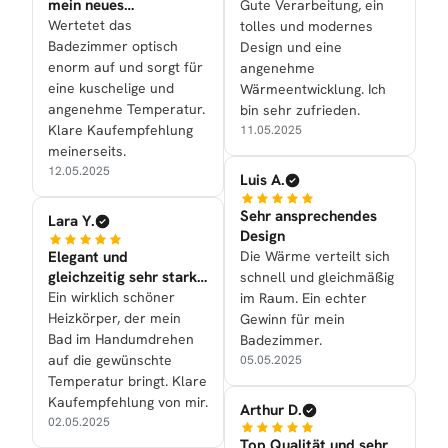
mein neues
Gute Verarbeitung, ein
Badezimmer
Wertetet das
tolles und modernes
Badezimmer optisch
Design und eine
enorm auf und sorgt für
angenehme
eine kuschelige und
Wärmeentwicklung. Ich
angenehme Temperatur.
bin sehr zufrieden.
Klare Kaufempfehlung
11.05.2025
meinerseits.
12.05.2025
Luis A.
Sehr ansprechendes
Lara Y.
Design
Elegant und
Die Wärme verteilt sich
gleichzeitig sehr stark
schnell und gleichmäßig
in der Leistung
Ein wirklich schöner
im Raum. Ein echter
Heizkörper, der mein
Gewinn für mein
Bad im Handumdrehen
Badezimmer.
auf die gewünschte
05.05.2025
Temperatur bringt. Klare
Kaufempfehlung von mir.
Arthur D.
02.05.2025
Top Qualität und sehr