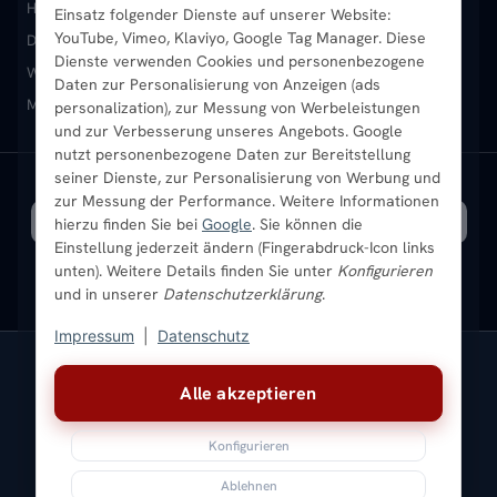
Heizkörper kaufen
Badheizkörper
Handtuchheizkörper
Einsatz folgender Dienste auf unserer Website:
Vertikal-Heizkörper
Garantie & Gewährleistung
B2B-Kunden
Merkliste
YouTube, Vimeo, Klaviyo, Google Tag Manager. Diese
Design-Heizkörper
Paneelheizkörper
Vertikal-Heizkörper
Dienste verwenden Cookies und personenbezogene
Heizkörper-Zubehör
Montageservice vor Ort
Karriere
Newsletter
Wandheizkörper
Wohnraum-Heizkörper
Badheizkörper Schwarz
Daten zur Personalisierung von Anzeigen (ads
Mischbetrieb-Heizkörper
Heizkörper-Zubehör
Aktuelle Angebote
personalization), zur Messung von Werbeleistungen
Sendung verfolgen
Ratgeber
Aktuelle Angebote
und zur Verbesserung unseres Angebots. Google
nutzt personenbezogene Daten zur Bereitstellung
seiner Dienste, zur Personalisierung von Werbung und
Bestpreisgarantie
SICHERE ZAHLUNG
VERSAND MIT
zur Messung der Performance. Weitere Informationen
hierzu finden Sie bei
Google
. Sie können die
Einstellung jederzeit ändern (Fingerabdruck-Icon links
unten). Weitere Details finden Sie unter
Konfigurieren
und in unserer
Datenschutzerklärung
.
Impressum
|
Datenschutz
Vertrag widerrufen
Alle akzeptieren
© 2026 Ada Commerce GmbH
* Alle Preise inkl. gesetzlicher USt. |
Kostenloser Versand
Konfigurieren
Impressum
Datenschutz
AGB
Widerrufsbelehrung
Versandkosten
Batteriegesetz
Sitemap
Ablehnen