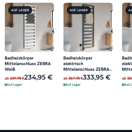
AUF LAGER
AUF LAGER
A
Badheizkörper
Badheizkörper
Badh
Mittelanschluss ZEBRA
elektrisch
elekt
Weiß
Mittelanschluss ZEBRA
Mitt
Anthrazit inkl. Heizstab
Weiß
234,95 €
333,95 €
ab
609,95 €
ab
867,95 €
ab
83
Auf Lager
Auf Lager
Auf 