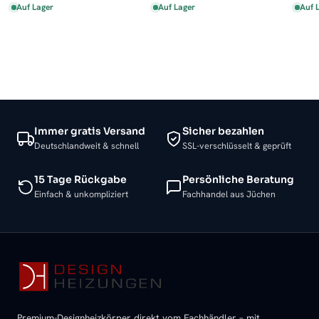
Auf Lager
Auf Lager
Auf 
Immer gratis Versand
Sicher bezahlen
Deutschlandweit & schnell
SSL-verschlüsselt & geprüft
15 Tage Rückgabe
Persönliche Beratung
Einfach & unkompliziert
Fachhandel aus Jüchen
Premium-Designheizkörper direkt vom Fachhändler – mit