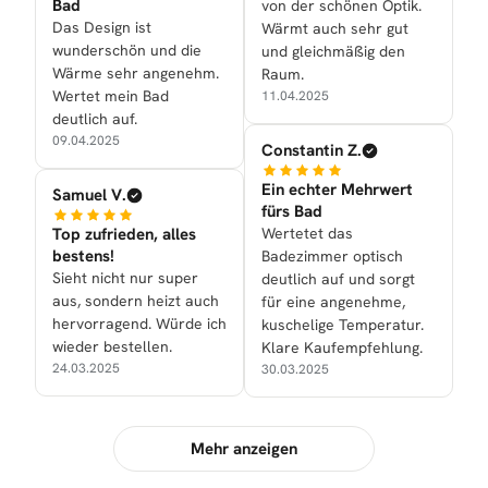
Bad
von der schönen Optik.
Das Design ist
Wärmt auch sehr gut
wunderschön und die
und gleichmäßig den
Wärme sehr angenehm.
Raum.
Wertet mein Bad
11.04.2025
deutlich auf.
09.04.2025
Constantin Z.
Ein echter Mehrwert
Samuel V.
fürs Bad
Top zufrieden, alles
Wertetet das
bestens!
Badezimmer optisch
Sieht nicht nur super
deutlich auf und sorgt
aus, sondern heizt auch
für eine angenehme,
hervorragend. Würde ich
kuschelige Temperatur.
wieder bestellen.
Klare Kaufempfehlung.
24.03.2025
30.03.2025
Mehr anzeigen