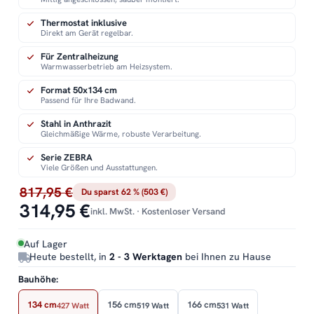
Thermostat inklusive
Direkt am Gerät regelbar.
Für Zentralheizung
Warmwasserbetrieb am Heizsystem.
Format 50x134 cm
Passend für Ihre Badwand.
Stahl in Anthrazit
Gleichmäßige Wärme, robuste Verarbeitung.
Serie ZEBRA
Viele Größen und Ausstattungen.
817,95 €
Du sparst 62 % (503 €)
314,95 €
inkl. MwSt. · Kostenloser Versand
Auf Lager
Heute bestellt, in
2 - 3 Werktagen
bei Ihnen zu Hause
Bauhöhe:
134 cm
156 cm
166 cm
427 Watt
519 Watt
531 Watt