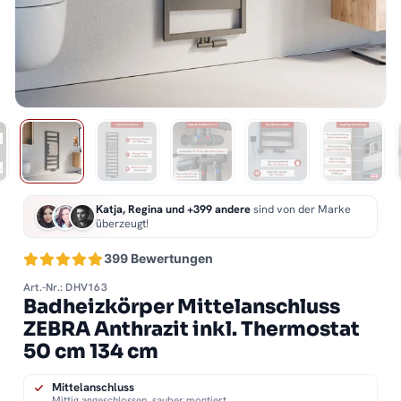
Katja, Regina und +399 andere
sind von der Marke
überzeugt!
399 Bewertungen
Art.-Nr.: DHV163
Badheizkörper Mittelanschluss
ZEBRA Anthrazit inkl. Thermostat
50 cm 134 cm
Mittelanschluss
Mittig angeschlossen, sauber montiert.