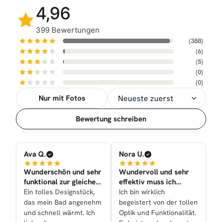
4,96
399 Bewertungen
(388)
(6)
(5)
(0)
(0)
Nur mit Fotos
Sortierung
Bewertung schreiben
Ava Q.
Nora U.
Wunderschön und sehr
Wundervoll und sehr
funktional zur gleichen
effektiv muss ich
Zeit nun bei uns
sagen!
Ein tolles Designstück,
Ich bin wirklich
das mein Bad angenehm
begeistert von der tollen
und schnell wärmt. Ich
Optik und Funktionalität.