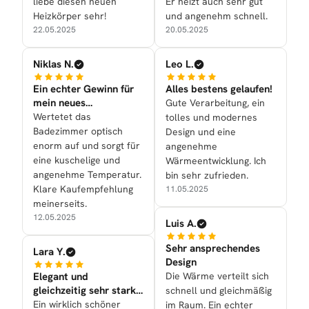
liebe diesen neuen
Er heizt auch sehr gut
Heizkörper sehr!
und angenehm schnell.
22.05.2025
20.05.2025
Niklas N.
Leo L.
Ein echter Gewinn für
Alles bestens gelaufen!
mein neues
Gute Verarbeitung, ein
Badezimmer
Wertetet das
tolles und modernes
Badezimmer optisch
Design und eine
enorm auf und sorgt für
angenehme
eine kuschelige und
Wärmeentwicklung. Ich
angenehme Temperatur.
bin sehr zufrieden.
Klare Kaufempfehlung
11.05.2025
meinerseits.
12.05.2025
Luis A.
Sehr ansprechendes
Lara Y.
Design
Elegant und
Die Wärme verteilt sich
gleichzeitig sehr stark
schnell und gleichmäßig
in der Leistung
Ein wirklich schöner
im Raum. Ein echter