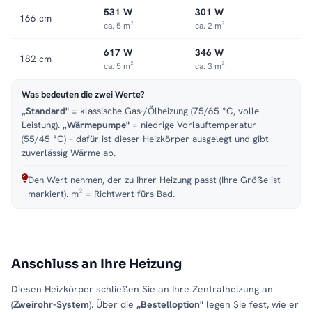
531 W
301 W
166 cm
ca. 5 m²
ca. 2 m²
617 W
346 W
182 cm
ca. 5 m²
ca. 3 m²
Was bedeuten die zwei Werte?
„Standard"
= klassische Gas-/Ölheizung (75/65 °C, volle
Leistung).
„Wärmepumpe"
= niedrige Vorlauftemperatur
(55/45 °C) – dafür ist dieser Heizkörper ausgelegt und gibt
zuverlässig Wärme ab.
Den Wert nehmen, der zu Ihrer Heizung passt (Ihre Größe ist
markiert). m² = Richtwert fürs Bad.
Anschluss an Ihre Heizung
Diesen Heizkörper schließen Sie an Ihre Zentralheizung an
(
Zweirohr-System
). Über die
„Bestelloption"
legen Sie fest, wie er