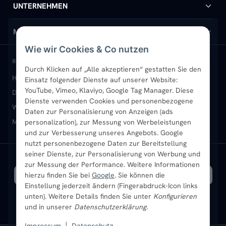
Handtuchheizkörper
Hilfe & Kontakt
UNTERNEHMEN
Design-Heizkörper
Versand & Lieferung
Wir über uns
MEIN KONTO
Wie wir Cookies & Co nutzen
Paneelheizkörper
Rückgabe & Widerruf
Standort & Abholung Jüchen
Anmelden / Mein Konto
BELIEBTE KATEGORIEN
Durch Klicken auf „Alle akzeptieren“ gestatten Sie den
Heizkörper kaufen
Badheizkörper
Handtuchheizkörper
Einsatz folgender Dienste auf unserer Website:
Vertikal-Heizkörper
Garantie & Gewährleistung
B2B-Kunden
Merkliste
YouTube, Vimeo, Klaviyo, Google Tag Manager. Diese
Design-Heizkörper
Paneelheizkörper
Vertikal-Heizkörper
Dienste verwenden Cookies und personenbezogene
Heizkörper-Zubehör
Montageservice vor Ort
Karriere
Newsletter
Wandheizkörper
Wohnraum-Heizkörper
Badheizkörper Schwarz
Daten zur Personalisierung von Anzeigen (ads
Mischbetrieb-Heizkörper
Heizkörper-Zubehör
Aktuelle Angebote
personalization), zur Messung von Werbeleistungen
Sendung verfolgen
Ratgeber
Aktuelle Angebote
und zur Verbesserung unseres Angebots. Google
nutzt personenbezogene Daten zur Bereitstellung
seiner Dienste, zur Personalisierung von Werbung und
Bestpreisgarantie
SICHERE ZAHLUNG
VERSAND MIT
zur Messung der Performance. Weitere Informationen
hierzu finden Sie bei
Google
. Sie können die
Einstellung jederzeit ändern (Fingerabdruck-Icon links
unten). Weitere Details finden Sie unter
Konfigurieren
und in unserer
Datenschutzerklärung
.
Impressum
|
Datenschutz