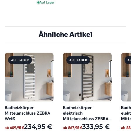
Auf Lager
Ähnliche Artikel
AUF LAGER
AUF LAGER
A
Badheizkörper
Badheizkörper
Badh
Mittelanschluss ZEBRA
elektrisch
elekt
Weiß
Mittelanschluss ZEBRA
Mitt
Anthrazit inkl. Heizstab
Weiß
234,95 €
333,95 €
ab
609,95 €
ab
867,95 €
ab
83