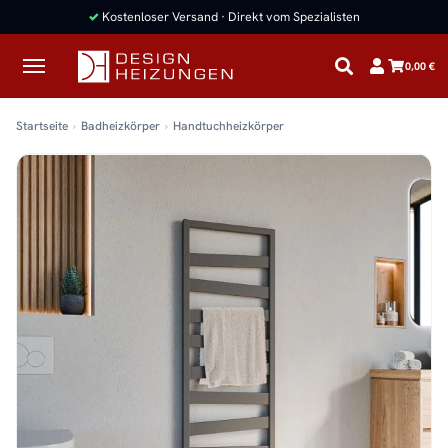
✓
Kostenloser Versand · Direkt vom Spezialisten
0,00 €
Startseite
Badheizkörper
Handtuchheizkörper