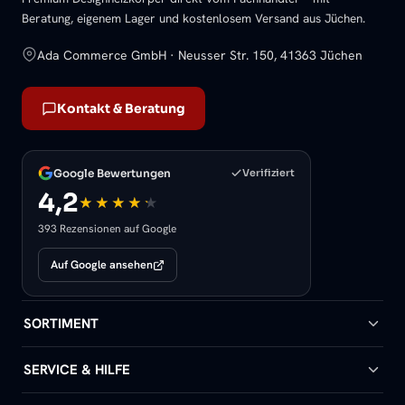
Beratung, eigenem Lager und kostenlosem Versand aus Jüchen.
Ada Commerce GmbH · Neusser Str. 150, 41363 Jüchen
Kontakt & Beratung
Google Bewertungen
Verifiziert
4,2
393 Rezensionen auf Google
Auf Google ansehen
SORTIMENT
Badheizkörper
SERVICE & HILFE