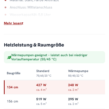
Anschluss: Mittelanschluss
Wasserkapazität: 5,8 Liter
Mehr lesen
Zuverlässig am Heizsystem
Als Warmwasser-Badheizkörper nutzt er die vorhandene
Heizungsanlage und liefert konstante Wärme ohne zusätzliche
Stromkosten. Handtücher hängen vorgewärmt bereit. Alle
Heizleistung & Raumgröße
Größen und Ausstattungen finden Sie in der Kategorie
Wärmepumpen-geeignet – leistet auch bei niedriger
Badheizkörper mit Mittelanschluss
.
Vorlauftemperatur (55/45 °C)
Standard
Wärmepumpe
Baugröße
75/65/20 °C
55/45/22 °C
427 W
248 W
134 cm
ca. 4 m²
ca. 2 m²
519 W
295 W
156 cm
ca. 5 m²
ca. 2 m²