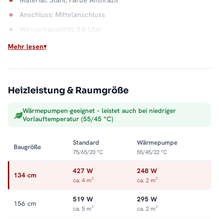
Anschluss: Mittelanschluss
Wasserkapazität: 5,8 Liter
Mehr lesen
Zuverlässig am Heizsystem
Als Warmwasser-Badheizkörper nutzt er die vorhandene
Heizungsanlage und liefert konstante Wärme ohne zusätzliche
Stromkosten. Handtücher hängen vorgewärmt bereit. Alle
Heizleistung & Raumgröße
Größen und Ausstattungen finden Sie in der Kategorie
Wärmepumpen-geeignet – leistet auch bei niedriger
Badheizkörper mit Mittelanschluss
.
Vorlauftemperatur (55/45 °C)
Standard
Wärmepumpe
Baugröße
75/65/20 °C
55/45/22 °C
427 W
248 W
134 cm
ca. 4 m²
ca. 2 m²
519 W
295 W
156 cm
ca. 5 m²
ca. 2 m²