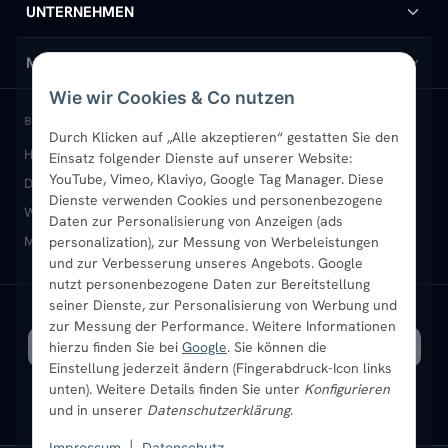
Handtuchheizkörper
Hilfe & Kontakt
UNTERNEHMEN
Design-Heizkörper
Versand & Lieferung
Wir über uns
MEIN KONTO
Wie wir Cookies & Co nutzen
Paneelheizkörper
Rückgabe & Widerruf
Standort & Abholung Jüchen
Anmelden / Mein Konto
BELIEBTE KATEGORIEN
Durch Klicken auf „Alle akzeptieren“ gestatten Sie den
Heizkörper kaufen
Badheizkörper
Handtuchheizkörper
Einsatz folgender Dienste auf unserer Website:
Vertikal-Heizkörper
Garantie & Gewährleistung
B2B-Kunden
Merkliste
YouTube, Vimeo, Klaviyo, Google Tag Manager. Diese
Design-Heizkörper
Paneelheizkörper
Vertikal-Heizkörper
Dienste verwenden Cookies und personenbezogene
Heizkörper-Zubehör
Montageservice vor Ort
Karriere
Newsletter
Wandheizkörper
Wohnraum-Heizkörper
Badheizkörper Schwarz
Daten zur Personalisierung von Anzeigen (ads
Mischbetrieb-Heizkörper
Heizkörper-Zubehör
Aktuelle Angebote
personalization), zur Messung von Werbeleistungen
Sendung verfolgen
Ratgeber
Aktuelle Angebote
und zur Verbesserung unseres Angebots. Google
nutzt personenbezogene Daten zur Bereitstellung
seiner Dienste, zur Personalisierung von Werbung und
Bestpreisgarantie
SICHERE ZAHLUNG
VERSAND MIT
zur Messung der Performance. Weitere Informationen
hierzu finden Sie bei
Google
. Sie können die
Einstellung jederzeit ändern (Fingerabdruck-Icon links
unten). Weitere Details finden Sie unter
Konfigurieren
und in unserer
Datenschutzerklärung
.
Impressum
|
Datenschutz