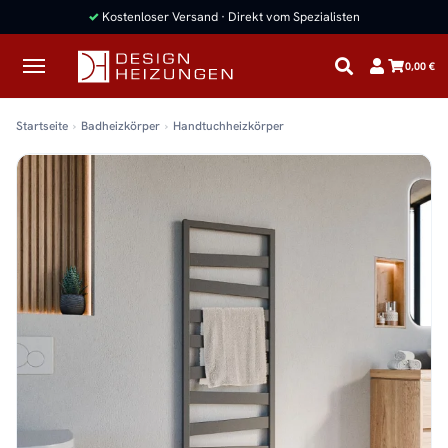
✓
Kostenloser Versand · Direkt vom Spezialisten
0,00 €
Startseite
Badheizkörper
Handtuchheizkörper