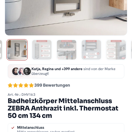
Katja, Regina und +399 andere
sind von der Marke
überzeugt!
399 Bewertungen
Art.-Nr.: DHV163
Badheizkörper Mittelanschluss
ZEBRA Anthrazit inkl. Thermostat
50 cm 134 cm
Mittelanschluss
Mittig angeschlossen, sauber montiert.