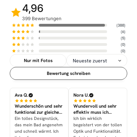
4,96
399 Bewertungen
(388)
(6)
(5)
(0)
(0)
Nur mit Fotos
Sortierung
Bewertung schreiben
Ava Q.
Nora U.
Wunderschön und sehr
Wundervoll und sehr
funktional zur gleichen
effektiv muss ich
Zeit nun bei uns
sagen!
Ein tolles Designstück,
Ich bin wirklich
das mein Bad angenehm
begeistert von der tollen
und schnell wärmt. Ich
Optik und Funktionalität.