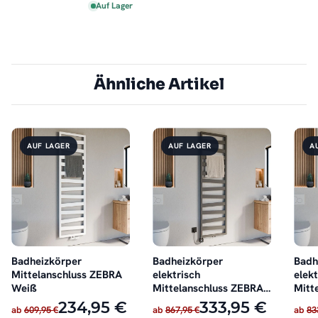
Auf Lager
Ähnliche Artikel
AUF LAGER
AUF LAGER
A
Badheizkörper
Badheizkörper
Badh
Mittelanschluss ZEBRA
elektrisch
elekt
Weiß
Mittelanschluss ZEBRA
Mitt
Anthrazit inkl. Heizstab
Weiß
234,95 €
333,95 €
ab
609,95 €
ab
867,95 €
ab
83