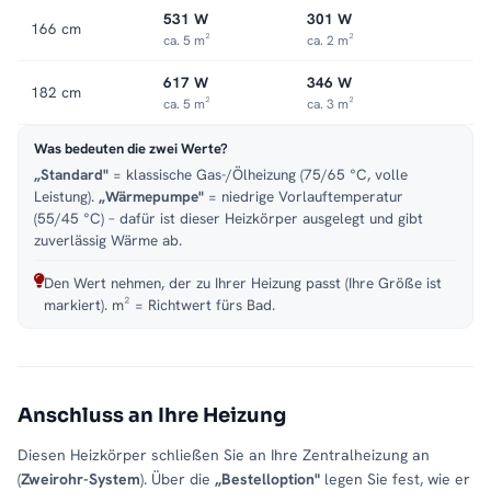
531 W
301 W
166 cm
ca. 5 m²
ca. 2 m²
617 W
346 W
182 cm
ca. 5 m²
ca. 3 m²
Was bedeuten die zwei Werte?
„Standard"
= klassische Gas-/Ölheizung (75/65 °C, volle
Leistung).
„Wärmepumpe"
= niedrige Vorlauftemperatur
(55/45 °C) – dafür ist dieser Heizkörper ausgelegt und gibt
zuverlässig Wärme ab.
Den Wert nehmen, der zu Ihrer Heizung passt (Ihre Größe ist
markiert). m² = Richtwert fürs Bad.
Anschluss an Ihre Heizung
Diesen Heizkörper schließen Sie an Ihre Zentralheizung an
(
Zweirohr-System
). Über die
„Bestelloption"
legen Sie fest, wie er