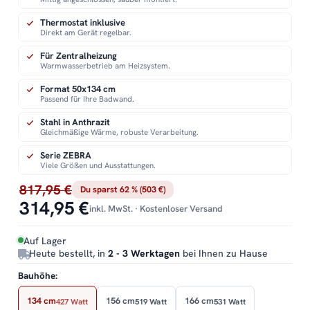
Thermostat inklusive
Direkt am Gerät regelbar.
Für Zentralheizung
Warmwasserbetrieb am Heizsystem.
Format 50x134 cm
Passend für Ihre Badwand.
Stahl in Anthrazit
Gleichmäßige Wärme, robuste Verarbeitung.
Serie ZEBRA
Viele Größen und Ausstattungen.
817,95 €
Du sparst 62 % (503 €)
314,95 €
inkl. MwSt. · Kostenloser Versand
Auf Lager
Heute bestellt, in
2 - 3 Werktagen
bei Ihnen zu Hause
Bauhöhe:
134 cm
156 cm
166 cm
427 Watt
519 Watt
531 Watt