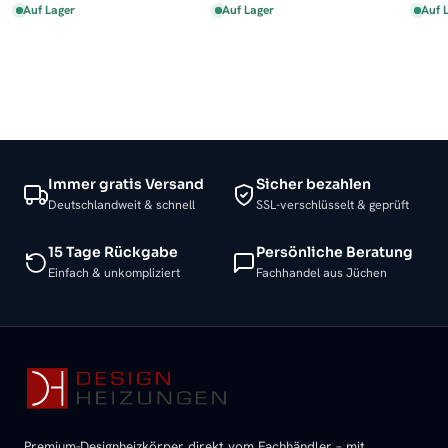
Auf Lager
Auf Lager
Auf 
Immer gratis Versand
Sicher bezahlen
Deutschlandweit & schnell
SSL-verschlüsselt & geprüft
15 Tage Rückgabe
Persönliche Beratung
Einfach & unkompliziert
Fachhandel aus Jüchen
Premium-Designheizkörper direkt vom Fachhändler – mit