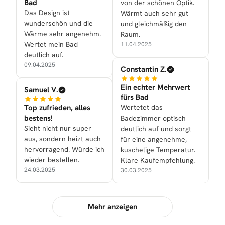
Bad
von der schönen Optik.
Das Design ist
Wärmt auch sehr gut
wunderschön und die
und gleichmäßig den
Wärme sehr angenehm.
Raum.
Wertet mein Bad
11.04.2025
deutlich auf.
09.04.2025
Constantin Z.
Ein echter Mehrwert
Samuel V.
fürs Bad
Top zufrieden, alles
Wertetet das
bestens!
Badezimmer optisch
Sieht nicht nur super
deutlich auf und sorgt
aus, sondern heizt auch
für eine angenehme,
hervorragend. Würde ich
kuschelige Temperatur.
wieder bestellen.
Klare Kaufempfehlung.
24.03.2025
30.03.2025
Mehr anzeigen