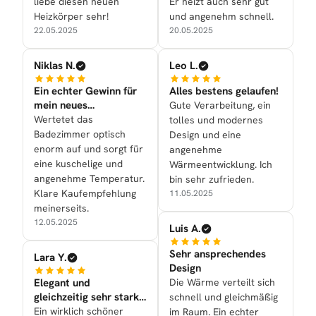
liebe diesen neuen
Er heizt auch sehr gut
Heizkörper sehr!
und angenehm schnell.
22.05.2025
20.05.2025
Niklas N.
Leo L.
Ein echter Gewinn für
Alles bestens gelaufen!
mein neues
Gute Verarbeitung, ein
Badezimmer
Wertetet das
tolles und modernes
Badezimmer optisch
Design und eine
enorm auf und sorgt für
angenehme
eine kuschelige und
Wärmeentwicklung. Ich
angenehme Temperatur.
bin sehr zufrieden.
Klare Kaufempfehlung
11.05.2025
meinerseits.
12.05.2025
Luis A.
Sehr ansprechendes
Lara Y.
Design
Elegant und
Die Wärme verteilt sich
gleichzeitig sehr stark
schnell und gleichmäßig
in der Leistung
Ein wirklich schöner
im Raum. Ein echter