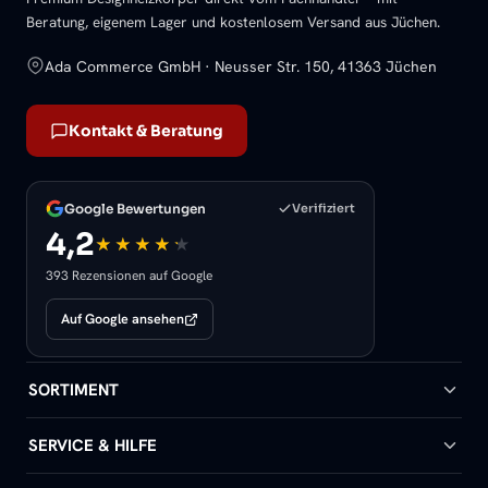
Beratung, eigenem Lager und kostenlosem Versand aus Jüchen.
Ada Commerce GmbH · Neusser Str. 150, 41363 Jüchen
Kontakt & Beratung
Google Bewertungen
Verifiziert
4,2
393 Rezensionen auf Google
Auf Google ansehen
SORTIMENT
Badheizkörper
SERVICE & HILFE