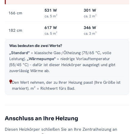
531 W
301 W
166 cm
ca. 5 m²
ca. 2 m²
617 W
346 W
182 cm
ca. 5 m²
ca. 3 m²
Was bedeuten die zwei Werte?
„Standard"
= klassische Gas-/Ölheizung (75/65 °C, volle
Leistung).
„Wärmepumpe"
= niedrige Vorlauftemperatur
(55/45 °C) – dafür ist dieser Heizkörper ausgelegt und gibt
zuverlässig Wärme ab.
Den Wert nehmen, der zu Ihrer Heizung passt (Ihre Größe ist
markiert). m² = Richtwert fürs Bad.
Anschluss an Ihre Heizung
Diesen Heizkörper schließen Sie an Ihre Zentralheizung an