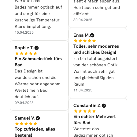
Wertetet das
sieht einfach super aus.
Badezimmer optisch auf
Heizt auch sehr gut und
und sorgt für eine
effizient.
kuschelige Temperatur.
30.04.2025
Klare Empfehlung.
15.04.2025
Enna M.
Tolles, sehr modernes
Sophie T.
und schickes Design!
Ein Schmuckstück fürs
Ich bin total begeistert
Bad
von der schönen Optik.
Das Design ist
Wärmt auch sehr gut
wunderschön und die
und gleichmäßig den
Wärme sehr angenehm.
Raum.
Wertet mein Bad
11.04.2025
deutlich auf.
09.04.2025
Constantin Z.
Ein echter Mehrwert
Samuel V.
fürs Bad
Top zufrieden, alles
Wertetet das
bestens!
Badezimmer optisch