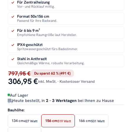
Für Zentralheizung
Vor- und Rücklauf mittig.
Format 50x156 cm
Passend für Ihre Badwand.
Für 6 bis 9 m²
Empfohlene Raumgröße laut Hersteller.
IPX4-geschützt
Spritzwassergeschützt fürs Badezimmer.
Stahl in Anthrazit
Gleichmäßige Wärme, robuste Verarbeitung.
797,95 €
Du sparst 62 % (491 €)
306,95 €
inkl. MwSt. · Kostenloser Versand
Auf Lager
Heute bestellt, in
2 - 3 Werktagen
bei Ihnen zu Hause
Bauhöhe:
134 cm
156 cm
166 cm
427 Watt
519 Watt
531 Watt