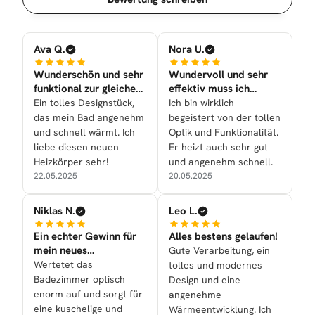
Ava Q.
Nora U.
Wunderschön und sehr
Wundervoll und sehr
funktional zur gleichen
effektiv muss ich
Zeit nun bei uns
sagen!
Ein tolles Designstück,
Ich bin wirklich
das mein Bad angenehm
begeistert von der tollen
und schnell wärmt. Ich
Optik und Funktionalität.
liebe diesen neuen
Er heizt auch sehr gut
Heizkörper sehr!
und angenehm schnell.
22.05.2025
20.05.2025
Niklas N.
Leo L.
Ein echter Gewinn für
Alles bestens gelaufen!
mein neues
Gute Verarbeitung, ein
Badezimmer
Wertetet das
tolles und modernes
Badezimmer optisch
Design und eine
enorm auf und sorgt für
angenehme
eine kuschelige und
Wärmeentwicklung. Ich