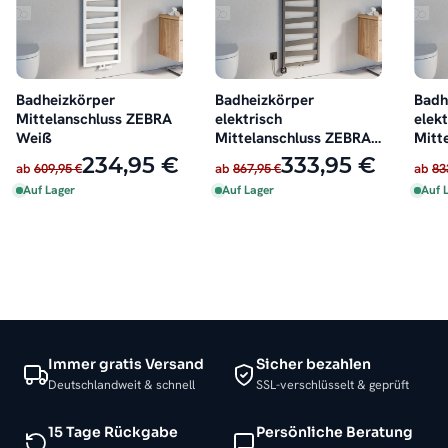
Badheizkörper
Badheizkörper
Badh
Mittelanschluss ZEBRA
elektrisch
elekt
Weiß
Mittelanschluss ZEBRA
Mitt
Anthrazit inkl. Heizstab
Weiß
234,95 €
333,95 €
ab
609,95 €
ab
867,95 €
ab
83
Auf Lager
Auf Lager
Auf 
Immer gratis Versand
Sicher bezahlen
Deutschlandweit & schnell
SSL-verschlüsselt & geprüft
15 Tage Rückgabe
Persönliche Beratung