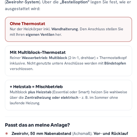
(
Zweirohr-System
). Über die
„Bestelloption"
legen Sie fest, wie er
ausgestattet wird:
Ohne Thermostat
Nur der Heizkörper inkl.
Wandhalterung
. Den Anschluss stellen Sie
mit Ihren
eigenen Ventilen
her.
Mit Multiblock-Thermostat
Reiner
Wasserbetrieb
:
Multiblock
(2-in-1, drehbar) + Thermostatkopf
inklusive. Nicht genutzte untere Anschlüsse werden mit
Blindstopfen
verschlossen.
+ Heizstab = Mischbetrieb
Multiblock
plus Heizstab
(Essential oder Smart): heizen Sie wahlweise
über die
Zentralheizung oder elektrisch
– z. B. im Sommer ohne
laufende Heizung.
Passt das an meine Anlage?
Zweirohr, 50 mm Nabenabstand
(Achsmaß).
Vor- und Rücklauf