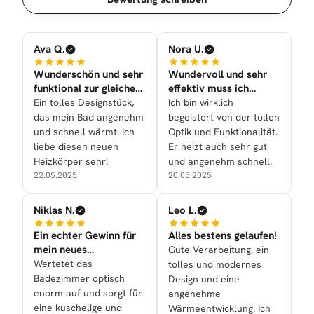
Ava Q.
Nora U.
Wunderschön und sehr
Wundervoll und sehr
funktional zur gleichen
effektiv muss ich
Zeit nun bei uns
sagen!
Ein tolles Designstück,
Ich bin wirklich
das mein Bad angenehm
begeistert von der tollen
und schnell wärmt. Ich
Optik und Funktionalität.
liebe diesen neuen
Er heizt auch sehr gut
Heizkörper sehr!
und angenehm schnell.
22.05.2025
20.05.2025
Niklas N.
Leo L.
Ein echter Gewinn für
Alles bestens gelaufen!
mein neues
Gute Verarbeitung, ein
Badezimmer
Wertetet das
tolles und modernes
Badezimmer optisch
Design und eine
enorm auf und sorgt für
angenehme
eine kuschelige und
Wärmeentwicklung. Ich