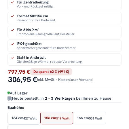
Für Zentralheizung
Vor- und Rücklauf mittig.
Format 50x156 cm
Passend für Ihre Badwand.
Für 6 bis 9 m²
Empfohlene Raumgröße laut Hersteller.
IPX4-geschützt
Spritzwassergeschützt fürs Badezimmer.
Stahl in Anthrazit
Gleichmäßige Wärme, robuste Verarbeitung.
797,95 €
Du sparst 62 % (491 €)
306,95 €
inkl. MwSt. · Kostenloser Versand
Auf Lager
Heute bestellt, in
2 - 3 Werktagen
bei Ihnen zu Hause
Bauhöhe:
134 cm
156 cm
166 cm
427 Watt
519 Watt
531 Watt