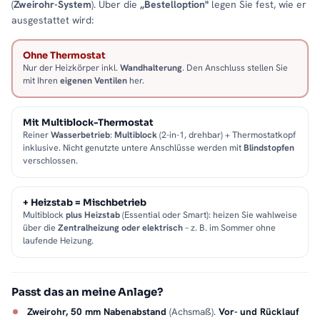
(
Zweirohr-System
). Über die
„Bestelloption"
legen Sie fest, wie er
ausgestattet wird:
Ohne Thermostat
Nur der Heizkörper inkl.
Wandhalterung
. Den Anschluss stellen Sie
mit Ihren
eigenen Ventilen
her.
Mit Multiblock-Thermostat
Reiner
Wasserbetrieb
:
Multiblock
(2-in-1, drehbar) + Thermostatkopf
inklusive. Nicht genutzte untere Anschlüsse werden mit
Blindstopfen
verschlossen.
+ Heizstab = Mischbetrieb
Multiblock
plus Heizstab
(Essential oder Smart): heizen Sie wahlweise
über die
Zentralheizung oder elektrisch
– z. B. im Sommer ohne
laufende Heizung.
Passt das an meine Anlage?
Zweirohr, 50 mm Nabenabstand
(Achsmaß).
Vor- und Rücklauf