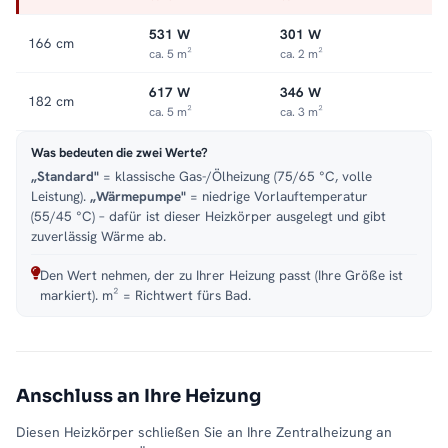
531 W
301 W
166 cm
ca. 5 m²
ca. 2 m²
617 W
346 W
182 cm
ca. 5 m²
ca. 3 m²
Was bedeuten die zwei Werte?
„Standard"
= klassische Gas-/Ölheizung (75/65 °C, volle
Leistung).
„Wärmepumpe"
= niedrige Vorlauftemperatur
(55/45 °C) – dafür ist dieser Heizkörper ausgelegt und gibt
zuverlässig Wärme ab.
Den Wert nehmen, der zu Ihrer Heizung passt (Ihre Größe ist
markiert). m² = Richtwert fürs Bad.
Anschluss an Ihre Heizung
Diesen Heizkörper schließen Sie an Ihre Zentralheizung an