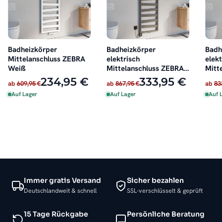
Badheizkörper
Badheizkörper
Badh
Mittelanschluss ZEBRA
elektrisch
elekt
Weiß
Mittelanschluss ZEBRA
Mitt
Anthrazit inkl. Heizstab
Weiß
234,95 €
333,95 €
ab
609,95 €
ab
867,95 €
ab
83
Auf Lager
Auf Lager
Auf 
Immer gratis Versand
Sicher bezahlen
Deutschlandweit & schnell
SSL-verschlüsselt & geprüft
15 Tage Rückgabe
Persönliche Beratung