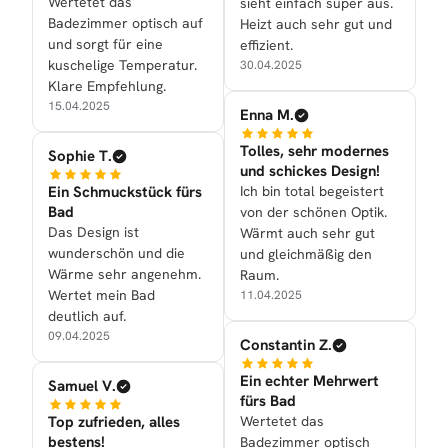
Wertetet das
sieht einfach super aus.
Badezimmer optisch auf
Heizt auch sehr gut und
und sorgt für eine
effizient.
kuschelige Temperatur.
30.04.2025
Klare Empfehlung.
15.04.2025
Enna M.
Tolles, sehr modernes
Sophie T.
und schickes Design!
Ein Schmuckstück fürs
Ich bin total begeistert
Bad
von der schönen Optik.
Das Design ist
Wärmt auch sehr gut
wunderschön und die
und gleichmäßig den
Wärme sehr angenehm.
Raum.
Wertet mein Bad
11.04.2025
deutlich auf.
09.04.2025
Constantin Z.
Ein echter Mehrwert
Samuel V.
fürs Bad
Top zufrieden, alles
Wertetet das
bestens!
Badezimmer optisch