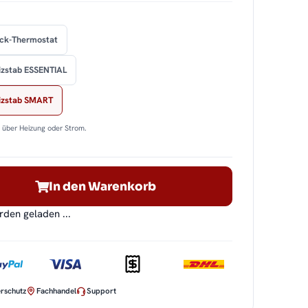
ock-Thermostat
izstab ESSENTIAL
eizstab SMART
n über Heizung oder Strom.
In den Warenkorb
en geladen ...
rschutz
Fachhandel
Support