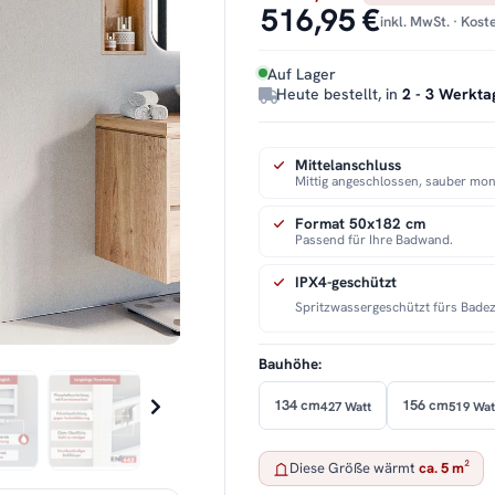
516,95 €
inkl. MwSt. · Kos
Auf Lager
Heute bestellt, in
2 - 3 Werkta
Mittelanschluss
Mittig angeschlossen, sauber mont
Format 50x182 cm
Passend für Ihre Badwand.
IPX4-geschützt
Spritzwassergeschützt fürs Bade
Bauhöhe:
134 cm
156 cm
427 Watt
519 Wat
Diese Größe wärmt
ca. 5 m²