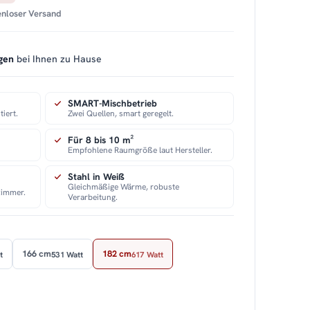
tenloser Versand
gen
bei Ihnen zu Hause
SMART-Mischbetrieb
iert.
Zwei Quellen, smart geregelt.
Für 8 bis 10 m²
Empfohlene Raumgröße laut Hersteller.
Stahl in Weiß
Gleichmäßige Wärme, robuste
zimmer.
Verarbeitung.
166 cm
182 cm
t
531 Watt
617 Watt