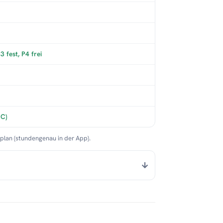
 fest, P4 frei
°C)
nplan (stundengenau in der App).