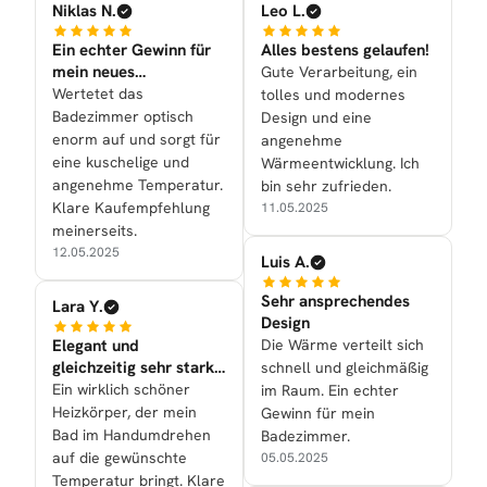
Niklas N.
Leo L.
Ein echter Gewinn für
Alles bestens gelaufen!
mein neues
Gute Verarbeitung, ein
Badezimmer
Wertetet das
tolles und modernes
Badezimmer optisch
Design und eine
enorm auf und sorgt für
angenehme
eine kuschelige und
Wärmeentwicklung. Ich
angenehme Temperatur.
bin sehr zufrieden.
Klare Kaufempfehlung
11.05.2025
meinerseits.
12.05.2025
Luis A.
Sehr ansprechendes
Lara Y.
Design
Elegant und
Die Wärme verteilt sich
gleichzeitig sehr stark
schnell und gleichmäßig
in der Leistung
Ein wirklich schöner
im Raum. Ein echter
Heizkörper, der mein
Gewinn für mein
Bad im Handumdrehen
Badezimmer.
auf die gewünschte
05.05.2025
Temperatur bringt. Klare