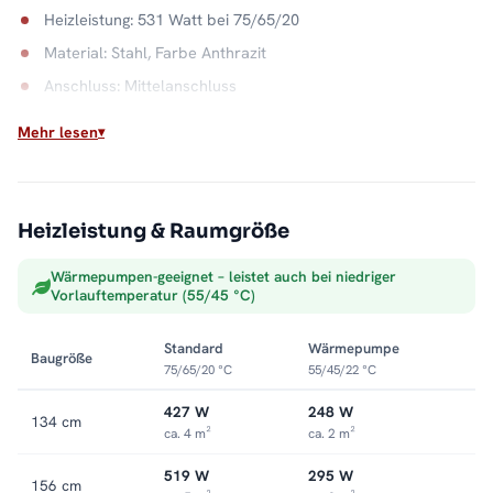
Heizleistung: 531 Watt bei 75/65/20
Material: Stahl, Farbe Anthrazit
Anschluss: Mittelanschluss
Wasserkapazität: 7,0 Liter
Mehr lesen
Zwei Energiequellen, ein Heizkörper
Das Thermostatventil regelt den Warmwasserbetrieb, der
Heizstab übernimmt außerhalb der Heizsaison. Flexibler lässt
Heizleistung & Raumgröße
sich Badwärme nicht organisieren. Alle Größen und
Wärmepumpen-geeignet – leistet auch bei niedriger
Ausstattungen finden Sie in der Kategorie
Mischbetrieb-
Vorlauftemperatur (55/45 °C)
Heizkörper
.
Standard
Wärmepumpe
Baugröße
75/65/20 °C
55/45/22 °C
427 W
248 W
134 cm
ca. 4 m²
ca. 2 m²
519 W
295 W
156 cm