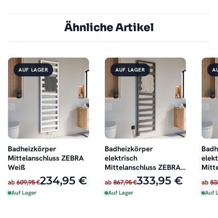
Ähnliche Artikel
AUF LAGER
AUF LAGER
A
Badheizkörper
Badheizkörper
Badh
Mittelanschluss ZEBRA
elektrisch
elekt
Weiß
Mittelanschluss ZEBRA
Mitt
Anthrazit inkl. Heizstab
Weiß
234,95 €
333,95 €
ab
609,95 €
ab
867,95 €
ab
83
Auf Lager
Auf Lager
Auf 