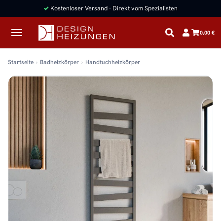
✓
Kostenloser Versand · Direkt vom Spezialisten
0,00 €
Startseite
Badheizkörper
Handtuchheizkörper