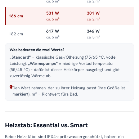
ca. 5 m²
ca. 2 m²
531 W
301 W
166 cm
ca. 5 m²
ca. 2 m²
617 W
346 W
182 cm
ca. 5 m²
ca. 3 m²
Was bedeuten die zwei Werte?
„Standard"
= klassische Gas-/Ölheizung (75/65 °C, volle
Leistung).
„Wärmepumpe"
= niedrige Vorlauftemperatur
(55/45 °C) – dafür ist dieser Heizkörper ausgelegt und gibt
zuverlässig Wärme ab.
Den Wert nehmen, der zu Ihrer Heizung passt (Ihre Größe ist
markiert). m² = Richtwert fürs Bad.
Heizstab: Essential vs. Smart
Beide Heizstäbe sind IPX4-spritzwassergeschützt, haben ein