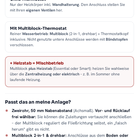
Nur der Heizkörper inkl.
Wandhalterung
. Den Anschluss stellen Sie
mit Ihren
eigenen Ventilen
her.
Mit Multiblock-Thermostat
Reiner
Wasserbetrieb
:
Multiblock
(2-in-1, drehbar) + Thermostatkopf
inklusive. Nicht genutzte untere Anschlüsse werden mit
Blindstopfen
verschlossen.
+ Heizstab = Mischbetrieb
Multiblock
plus Heizstab
(Essential oder Smart): heizen Sie wahlweise
über die
Zentralheizung oder elektrisch
– z. B. im Sommer ohne
laufende Heizung.
Passt das an meine Anlage?
Zweirohr, 50 mm Nabenabstand
(Achsmaß).
Vor- und Rücklauf
frei wählbar:
Sie können die Zuleitungen vertauscht anschließen
– der Multiblock reguliert die Fließrichtung selbst, ein „falsch
herum" gibt es nicht.
Multiblock 2-in-1 & drehbar:
Anschlüsse aus dem
Boden oder