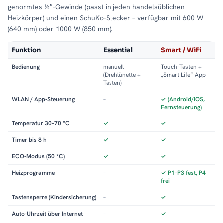
genormtes ½″-Gewinde (passt in jeden handelsüblichen
Heizkörper) und einen SchuKo-Stecker – verfügbar mit 600 W
(640 mm) oder 1000 W (850 mm).
Funktion
Essential
Smart / WiFi
Bedienung
manuell
Touch-Tasten +
(Drehlünette +
„Smart Life“-App
Tasten)
WLAN / App-Steuerung
–
✓ (Android/iOS,
Fernsteuerung)
Temperatur 30–70 °C
✓
✓
Timer bis 8 h
✓
✓
ECO-Modus (50 °C)
✓
✓
Heizprogramme
–
✓ P1–P3 fest, P4
frei
Tastensperre (Kindersicherung)
–
✓
Auto-Uhrzeit über Internet
–
✓