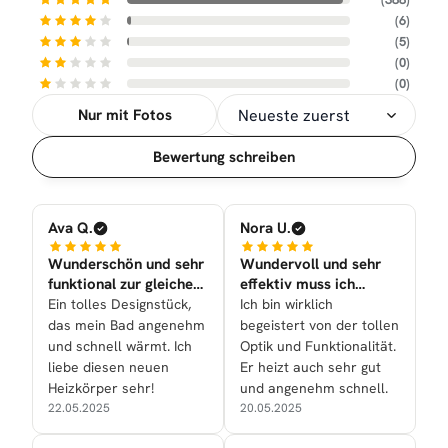
(6)
(5)
(0)
(0)
Nur mit Fotos
Sortierung
Bewertung schreiben
Ava Q.
Nora U.
Wunderschön und sehr
Wundervoll und sehr
funktional zur gleichen
effektiv muss ich
Zeit nun bei uns
sagen!
Ein tolles Designstück,
Ich bin wirklich
das mein Bad angenehm
begeistert von der tollen
und schnell wärmt. Ich
Optik und Funktionalität.
liebe diesen neuen
Er heizt auch sehr gut
Heizkörper sehr!
und angenehm schnell.
22.05.2025
20.05.2025