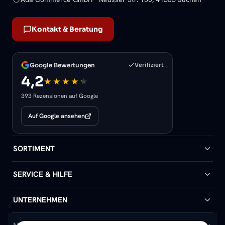
Kontakt & Beratung
Google Bewertungen
Verifiziert
4,2
393 Rezensionen auf Google
Auf Google ansehen
SORTIMENT
Badheizkörper
SERVICE & HILFE
Handtuchheizkörper
Hilfe & Kontakt
UNTERNEHMEN
Design-Heizkörper
Versand & Lieferung
Wir über uns