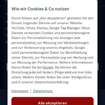
MEIN KONTO
Wie wir Cookies & Co nutzen
Paneelheizkörper
Rückgabe & Widerruf
Standort & Abholung Jüchen
Anmelden / Mein Konto
BELIEBTE KATEGORIEN
Durch Klicken auf „Alle akzeptieren“ gestatten Sie den
Heizkörper kaufen
Badheizkörper
Handtuchheizkörper
Einsatz folgender Dienste auf unserer Website:
Vertikal-Heizkörper
Garantie & Gewährleistung
B2B-Kunden
Merkliste
YouTube, Vimeo, Klaviyo, Google Tag Manager. Diese
Design-Heizkörper
Paneelheizkörper
Vertikal-Heizkörper
Dienste verwenden Cookies und personenbezogene
Heizkörper-Zubehör
Montageservice vor Ort
Karriere
Newsletter
Wandheizkörper
Wohnraum-Heizkörper
Badheizkörper Schwarz
Daten zur Personalisierung von Anzeigen (ads
Mischbetrieb-Heizkörper
Heizkörper-Zubehör
Aktuelle Angebote
personalization), zur Messung von Werbeleistungen
Sendung verfolgen
Ratgeber
Aktuelle Angebote
und zur Verbesserung unseres Angebots. Google
nutzt personenbezogene Daten zur Bereitstellung
seiner Dienste, zur Personalisierung von Werbung und
Bestpreisgarantie
SICHERE ZAHLUNG
VERSAND MIT
zur Messung der Performance. Weitere Informationen
hierzu finden Sie bei
Google
. Sie können die
Einstellung jederzeit ändern (Fingerabdruck-Icon links
unten). Weitere Details finden Sie unter
Konfigurieren
und in unserer
Datenschutzerklärung
.
Impressum
|
Datenschutz
Vertrag widerrufen
Alle akzeptieren